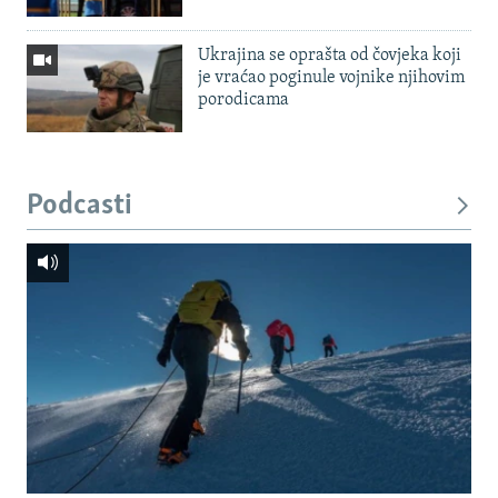
Ukrajina se oprašta od čovjeka koji
je vraćao poginule vojnike njihovim
porodicama
Podcasti