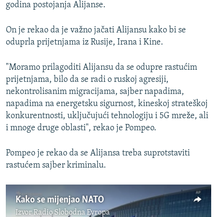
godina postojanja Alijanse.
On je rekao da je važno jačati Alijansu kako bi se
oduprla prijetnjama iz Rusije, Irana i Kine.
"Moramo prilagoditi Alijansu da se odupre rastućim
prijetnjama, bilo da se radi o ruskoj agresiji,
nekontrolisanim migracijama, sajber napadima,
napadima na energetsku sigurnost, kineskoj strateškoj
konkurentnosti, uključujući tehnologiju i 5G mreže, ali
i mnoge druge oblasti", rekao je Pompeo.
Pompeo je rekao da se Alijansa treba suprotstaviti
rastućem sajber kriminalu.
Kako se mijenjao NATO
Izvor
Radio Slobodna Evropa