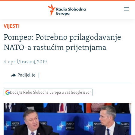
Dostupni
linkovi
Pređite
VIJESTI
na
VIJESTI
Pompeo: Potrebno prilagođavanje
glavni
BOSNA I HERCEGOVINA
sadržaj
NATO-a rastućim prijetnjama
SRBIJA
Pređite
na
4. april/travanj, 2019.
KOSOVO
glavnu
CRNA GORA
Podijelite
navigaciju
Pređite
VIZUELNO
na
Dodajte Radio Slobodna Evropa u vaš Google izvor
PODCASTI
VIDEO
pretragu
RAT U UKRAJINI
FOTOGALERIJE
KINA NA BALKANU
INFOGRAFIKE
RSE PRIČE IZ SVIJETA