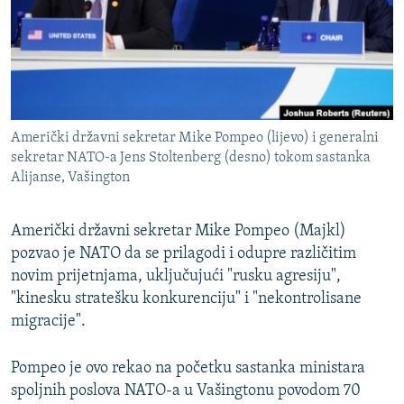
ISPRIČAJ MI
DNEVNO@RSE
SPECIJALI RSE
VIŠE OD NASLOVA
PRATITE NAS
Američki državni sekretar Mike Pompeo (lijevo) i generalni
GENOCID U SREBRENICI
sekretar NATO-a Jens Stoltenberg (desno) tokom sastanka
Alijanse, Vašington
POPLAVE I KLIZIŠTA U BIH 2024.
TV LIBERTY
Sve RFE/RL stranice
Američki državni sekretar Mike Pompeo (Majkl)
POST SCRIPTUM
pozvao je NATO da se prilagodi i odupre različitim
novim prijetnjama, uključujući "rusku agresiju",
MOJA EVROPA
"kinesku stratešku konkurenciju" i "nekontrolisane
TRI DECENIJE OD RATA U BIH
migracije".
SVE KARTE DEJTONA
Pompeo je ovo rekao na početku sastanka ministara
NASTANAK I RASPAD JUGOSLAVIJE
spoljnih poslova NATO-a u Vašingtonu povodom 70