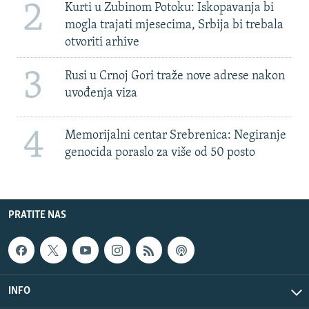
2
Kurti u Zubinom Potoku: Iskopavanja bi
mogla trajati mjesecima, Srbija bi trebala
otvoriti arhive
3
Rusi u Crnoj Gori traže nove adrese nakon
uvođenja viza
4
Memorijalni centar Srebrenica: Negiranje
genocida poraslo za više od 50 posto
PRATITE NAS
INFO