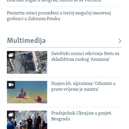
Zelenski stigao u Beograd, susreo se sa Vučićem
Posmrtni ostaci pronađeni u trećoj mogućoj masovnoj
grobnici u Zubinom Potoku
Multimedija
Satelitski snimci otkrivaju štetu na
skladištima ruskog 'Amazona'
Doajen bh. alpinizma: 'Odustati u
pravo vrijeme je mantra'
Predsjednik Ukrajine u posjeti
Beogradu