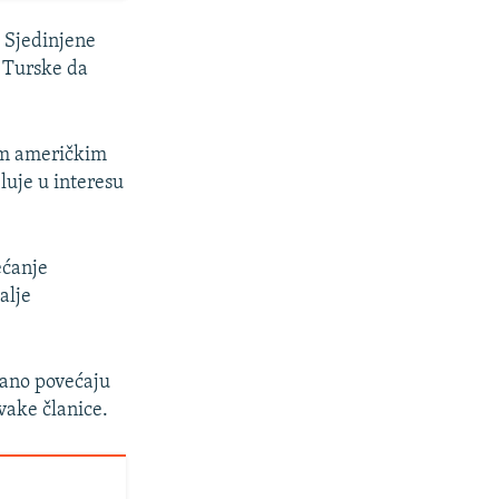
u Sjedinjene
a Turske da
jom američkim
luje u interesu
ećanje
alje
tano povećaju
svake članice.