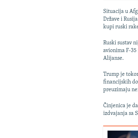
Situacija u Af
Države i Rusij
kupi ruski rak
Ruski sustav n
avionima F-35 
Alijanse.
Trump je tokom
financijskih d
preuzimaju ner
Činjenica je d
izdvajanja sa S