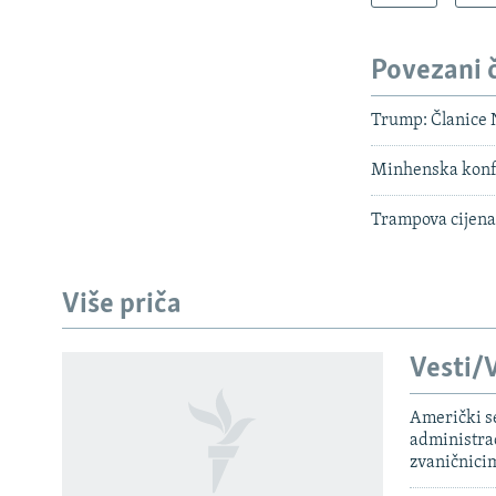
Povezani 
Trump: Članice 
Minhenska konfe
Trampova cijena
Više priča
Vesti/V
Američki s
PRATITE NAS
administra
zvaničnici