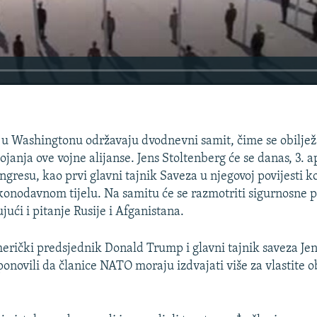
u Washingtonu održavaju dvodnevni samit, čime se obiljež
ojanja ove vojne alijanse. Jens Stoltenberg će se danas, 3. ap
resu, kao prvi glavni tajnik Saveza u njegovoj povijesti koj
nodavnom tijelu. Na samitu će se razmotriti sigurnosne pr
ujući i pitanje Rusije i Afganistana.
erički predsjednik Donald Trump i glavni tajnik saveza Je
ponovili da članice NATO moraju izdvajati više za vlastite