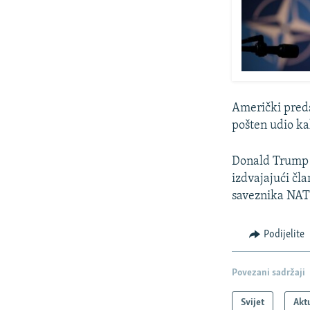
Američki preds
pošten udio ka
Donald Trump j
izdvajajući čl
saveznika NAT
Podijelite
Povezani sadržaji
Svijet
Akt