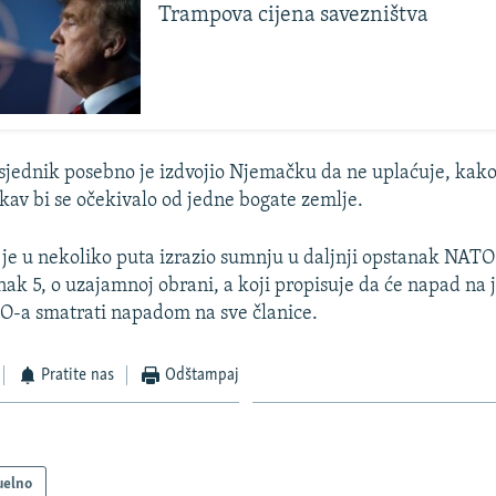
Trampova cijena savezništva
jednik posebno je izdvojio Njemačku da ne uplaćuje, kako 
kav bi se očekivalo od jedne bogate zemlje.
e u nekoliko puta izrazio sumnju u daljnji opstanak NATO
anak 5, o uzajamnoj obrani, a koji propisuje da će napad na
O-a smatrati napadom na sve članice.
Pratite nas
Odštampaj
uelno