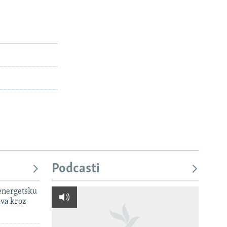
Podcasti
 energetsku
ava kroz