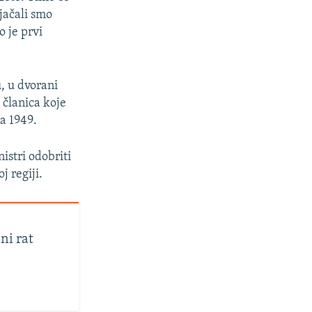
jačali smo
 je prvi
, u dvorani
članica koje
a 1949.
istri odobriti
 regiji.
ni rat