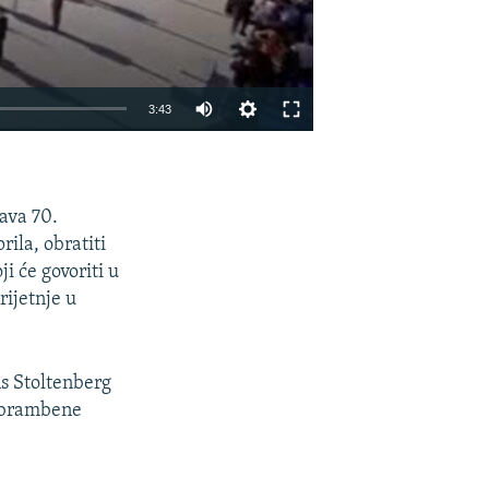
3:43
EMBED
PODIJELI
ava 70.
rila, obratiti
i će govoriti u
ijetnje u
ns Stoltenberg
 obrambene