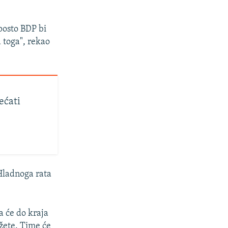
posto BDP bi
d toga", rekao
ećati
 Hladnoga rata
 će do kraja
džete. Time će