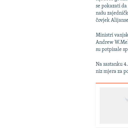
se pokazati da
našu zajedničk
čovjek Alijanse
Ministri vanjs
Andrew W.Mello
su potpisale s
Na sastanku 4. 
niz mjera za p