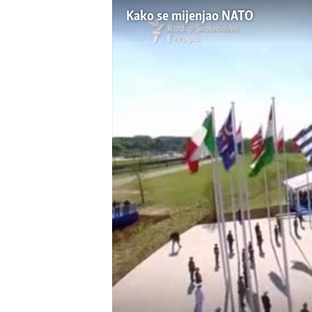
ISPRIČAJ MI
Kako se mijenjao NATO
DNEVNO@RSE
SPECIJALI RSE
VIŠE OD NASLOVA
GENOCID U SREBRENICI
POPLAVE I KLIZIŠTA U BIH 2024.
TV LIBERTY
POST SCRIPTUM
MOJA EVROPA
TRI DECENIJE OD RATA U BIH
SVE KARTE DEJTONA
NASTANAK I RASPAD JUGOSLAVIJE