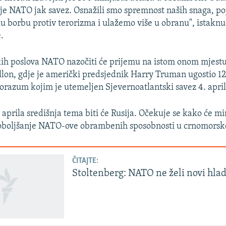
 je NATO jak savez. Osnažili smo spremnost naših snaga, po
u borbu protiv terorizma i ulažemo više u obranu", istaknuo
.
kih poslova NATO nazočiti će prijemu na istom onom mjestu
n, gdje je američki predsjednik Harry Truman ugostio 12 
porazum kojim je utemeljen Sjevernoatlantski savez 4. april
aprila središnja tema biti će Rusija. Očekuje se kako će min
oboljšanje NATO-ove obrambenih sposobnosti u crnomorskoj
ČITAJTE:
Stoltenberg: NATO ne želi novi hlad