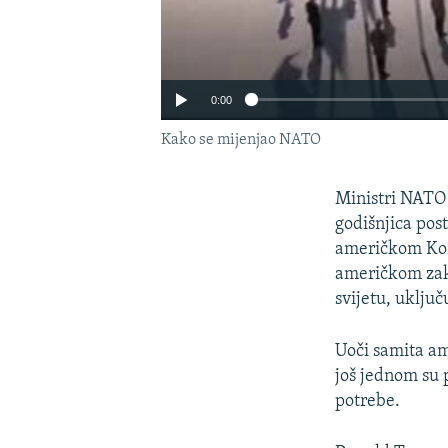
0:00
Kako se mijenjao NATO
Ministri NATO 
godišnjica post
američkom Kong
američkom zako
svijetu, uključ
Uoči samita am
još jednom su 
potrebe.