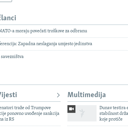
članci
NATO-a moraju povećati troškove za odbranu
rencija: Zapadna neslaganja umjesto jedinstva
 savezništva
ijesti
Multimedija
enatori traže od Trumpove
Dunav testira
cije ponovno uvođenje sankcija
stabilnost drž
ma iz RS
koje protiče