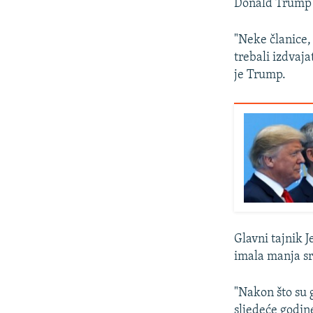
Donald Trump j
"Neke članice,
trebali izdvaja
je Trump.
Glavni tajnik 
imala manja sr
"Nakon što su 
sljedeće godin