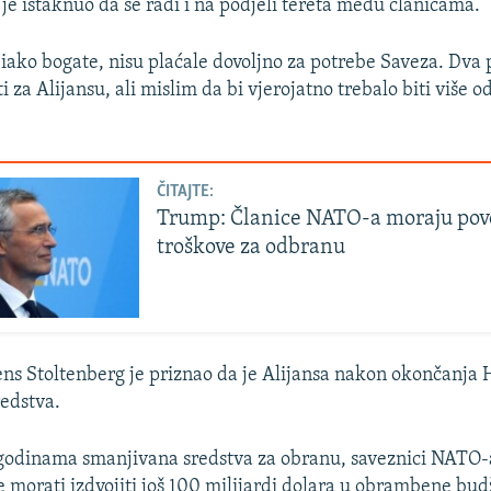
e istaknuo da se radi i na podjeli tereta među članicama.
 iako bogate, nisu plaćale dovoljno za potrebe Saveza. Dva 
ti za Alijansu, ali mislim da bi vjerojatno trebalo biti više o
ČITAJTE:
Trump: Članice NATO-a moraju pov
troškove za odbranu
Jens Stoltenberg je priznao da je Alijansa nakon okončanja
edstva.
godinama smanjivana sredstva za obranu, saveznici NATO-a
e morati izdvojiti još 100 milijardi dolara u obrambene bu