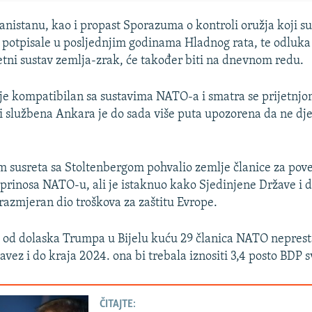
ganistanu, kao i propast Sporazuma o kontroli oružja koji s
a potpisale u posljednjim godinama Hladnog rata, te odluk
etni sustav zemlja-zrak, će također biti na dnevnom redu.
ije kompatibilan sa sustavima NATO-a i smatra se prijetn
i službena Ankara je do sada više puta upozorena da ne dje
 susreta sa Stoltenbergom pohvalio zemlje članice za pov
oprinosa NATO-u, ali je istaknuo kako Sjedinjene Države i d
azmjeran dio troškova za zaštitu Evrope.
a od dolaska Trumpa u Bijelu kuću 29 članica NATO nepres
avez i do kraja 2024. ona bi trebala iznositi 3,4 posto BDP 
ČITAJTE: