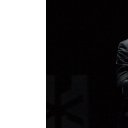
ISPRIČAJ MI
DNEVNO@RSE
SPECIJALI RSE
VIŠE OD NASLOVA
GENOCID U SREBRENICI
POPLAVE I KLIZIŠTA U BIH 2024.
TV LIBERTY
POST SCRIPTUM
MOJA EVROPA
TRI DECENIJE OD RATA U BIH
SVE KARTE DEJTONA
NASTANAK I RASPAD JUGOSLAVIJE