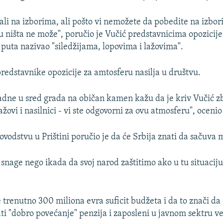
 ali na izborima, ali pošto vi nemožete da pobedite na izbo
ilu ništa ne može", poručio je Vučić predstavnicima opozicij
 puta nazivao "siledžijama, lopovima i lažovima".
predstavnike opozicije za amtosferu nasilja u društvu.
dne u sred grada na običan kamen kažu da je kriv Vučić z
ažovi i nasilnici - vi ste odgovorni za ovu atmosferu", ocenio
vodstvu u Prištini poručio je da će Srbija znati da sačuva 
snage nego ikada da svoj narod zaštitimo ako u tu situacij
.
e trenutno 300 miliona evra suficit budžeta i da to znači da
ti "dobro povećanje" penzija i zaposleni u javnom sektru ve