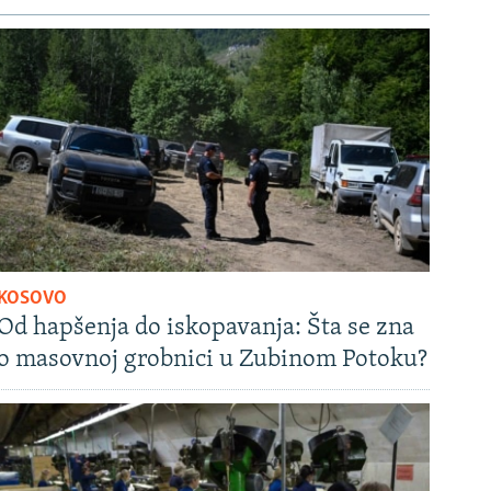
KOSOVO
Od hapšenja do iskopavanja: Šta se zna
o masovnoj grobnici u Zubinom Potoku?