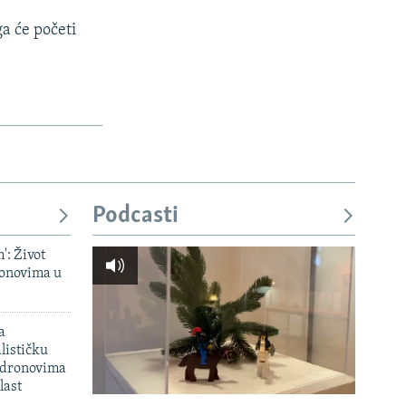
ga će početi
Podcasti
': Život
onovima u
a
lističku
 dronovima
last