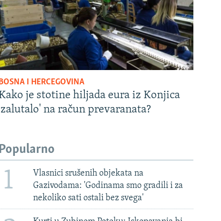
BOSNA I HERCEGOVINA
Kako je stotine hiljada eura iz Konjica
'zalutalo' na račun prevaranata?
Popularno
1
Vlasnici srušenih objekata na
Gazivodama: 'Godinama smo gradili i za
nekoliko sati ostali bez svega'