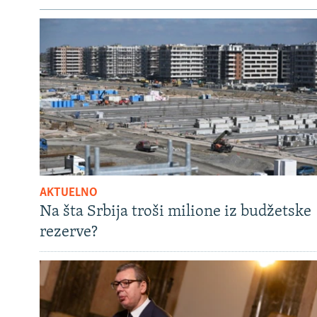
AKTUELNO
Na šta Srbija troši milione iz budžetske
rezerve?