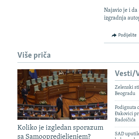
Najavio je i da
izgradnja auto
Podijelite
Više priča
Vesti/V
Zelenski st
Beogradu
Podignuta o
Đakovici pr
Radoičića
Koliko je izgledan sporazum
SAD uputile
sa Samoopredjeljenjem?