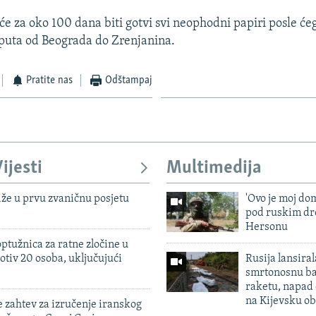
 će za oko 100 dana biti gotvi svi neophodni papiri posle će
puta od Beograda do Zrenjanina.
Pratite nas
Odštampaj
ijesti
Multimedija
iže u prvu zvaničnu posjetu
'Ovo je moj dom
pod ruskim dr
Hersonu
ptužnica za ratne zločine u
otiv 20 osoba, uključujući
Rusija lansiral
smrtonosnu ba
raketu, napad
na Kijevsku ob
 zahtev za izručenje iranskog