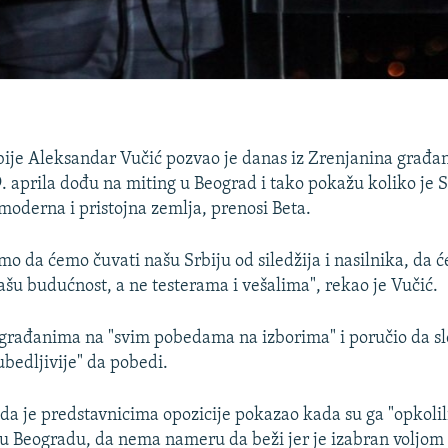
ije Aleksandar Vučić pozvao je danas iz Zrenjanina građan
. aprila dođu na miting u Beograd i tako pokažu koliko je S
oderna i pristojna zemlja, prenosi Beta.
o da ćemo čuvati našu Srbiju od siledžija i nasilnika, da
šu budućnost, a ne testerama i vešalima", rekao je Vučić.
 građanima na "svim pobedama na izborima" i poručio da sl
ubedljivije" da pobedi.
 da je predstavnicima opozicije pokazao kada su ga "opkolil
u Beogradu, da nema nameru da beži jer je izabran voljom