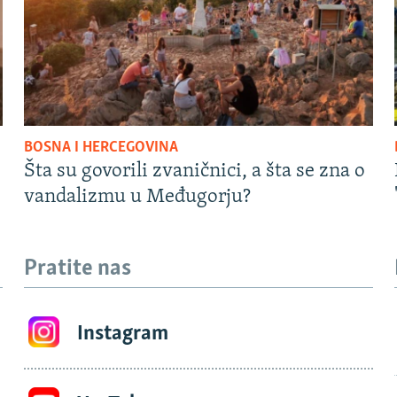
BOSNA I HERCEGOVINA
Šta su govorili zvaničnici, a šta se zna o
vandalizmu u Međugorju?
Pratite nas
Instagram