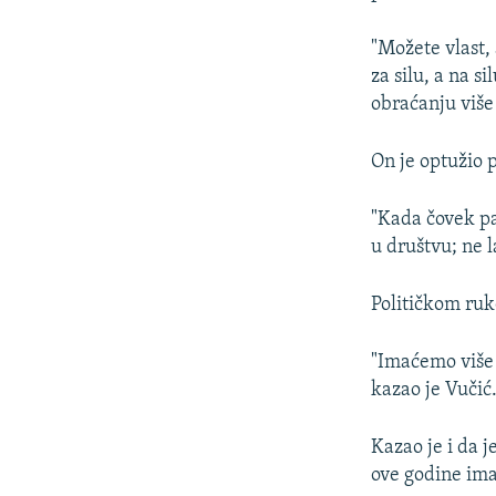
"Možete vlast,
za silu, a na s
obraćanju više
On je optužio 
"Kada čovek pa
u društvu; ne l
Političkom ruko
"Imaćemo više 
kazao je Vučić
Kazao je i da j
ove godine ima