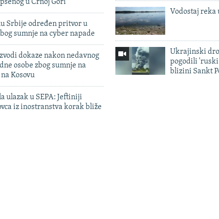
pšenog u Crnoj Gori
Vodostaj reka 
u Srbije određen pritvor u
zbog sumnje na cyber napade
Ukrajinski dr
 izvodi dokaze nakon nedavnog
pogodili 'rusk
edne osobe zbog sumnje na
blizini Sankt 
n na Kosovu
a ulazak u SEPA: Jeftiniji
ovca iz inostranstva korak bliže