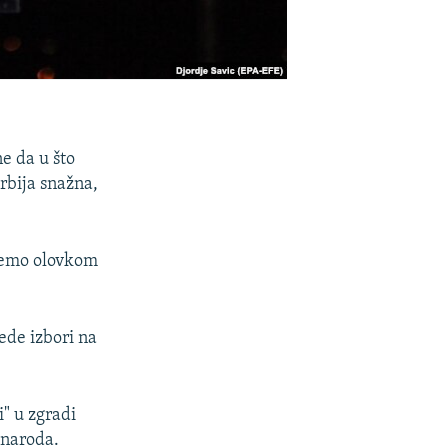
e da u što
rbija snažna,
 ćemo olovkom
ede izbori na
i" u zgradi
 naroda.