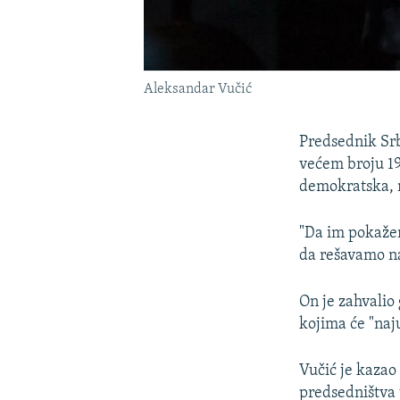
Aleksandar Vučić
Predsednik Srb
većem broju 19
demokratska, m
"Da im pokažem
da rešavamo na
On je zahvalio
kojima će "naj
Vučić je kazao
predsedništva 