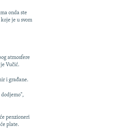
rima onda ste
e koje je u svom
bog atmosfere
 je Vučić.
mir i građane.
u dodjemo",
 će penzioneri
će plate.