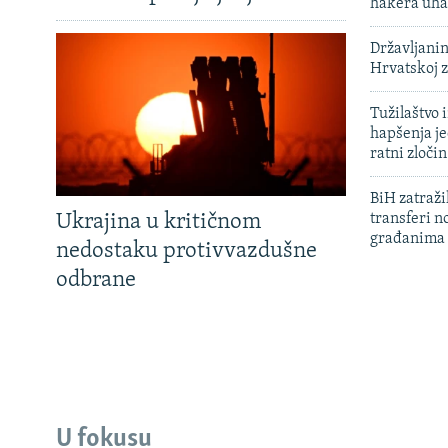
hakera uha
Državljanin
Hrvatskoj 
Tužilaštvo
hapšenja j
ratni zloči
BiH zatražil
Ukrajina u kritičnom
transferi n
građanima
nedostaku protivvazdušne
odbrane
U fokusu