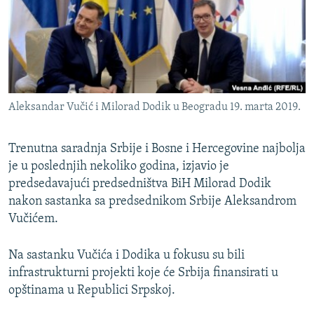
ISPRIČAJ MI
DNEVNO@RSE
SPECIJALI RSE
VIŠE OD NASLOVA
PRATITE NAS
Aleksandar Vučić i Milorad Dodik u Beogradu 19. marta 2019.
GENOCID U SREBRENICI
POPLAVE I KLIZIŠTA U BIH 2024.
Trenutna saradnja Srbije i Bosne i Hercegovine najbolja
TV LIBERTY
je u poslednjih nekoliko godina, izjavio je
Sve RFE/RL stranice
predsedavajući predsedništva BiH Milorad Dodik
POST SCRIPTUM
nakon sastanka sa predsednikom Srbije Aleksandrom
MOJA EVROPA
Vučićem.
TRI DECENIJE OD RATA U BIH
Na sastanku Vučića i Dodika u fokusu su bili
SVE KARTE DEJTONA
infrastrukturni projekti koje će Srbija finansirati u
opštinama u Republici Srpskoj.
NASTANAK I RASPAD JUGOSLAVIJE