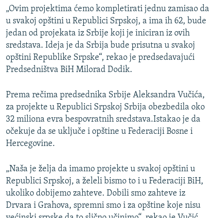
„Ovim projektima ćemo kompletirati jednu zamisao da
u svakoj opštini u Republici Srpskoj, a ima ih 62, bude
jedan od projekata iz Srbije koji je iniciran iz ovih
sredstava. Ideja je da Srbija bude prisutna u svakoj
opštini Republike Srpske“, rekao je predsedavajući
Predsedništva BiH Milorad Dodik.
Prema rečima predsednika Srbije Aleksandra Vučića,
za projekte u Republici Srpskoj Srbija obezbedila oko
32 miliona evra bespovratnih sredstava.Istakao je da
očekuje da se uključe i opštine u Federaciji Bosne i
Hercegovine.
„Naša je želja da imamo projekte u svakoj opštini u
Republici Srpskoj, a želeli bismo to i u Federaciji BiH,
ukoliko dobijemo zahteve. Dobili smo zahteve iz
Drvara i Grahova, spremni smo i za opštine koje nisu
većinski srpske da to slično učinimo“, rekao je Vučić.