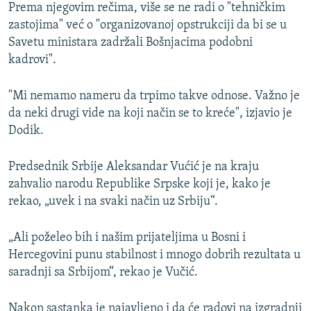
Prema njegovim rečima, više se ne radi o "tehničkim
zastojima" već o "organizovanoj opstrukciji da bi se u
Savetu ministara zadržali Bošnjacima podobni
kadrovi".
"Mi nemamo nameru da trpimo takve odnose. Važno je
da neki drugi vide na koji način se to kreće", izjavio je
Dodik.
Predsednik Srbije Aleksandar Vućić je na kraju
zahvalio narodu Republike Srpske koji je, kako je
rekao, „uvek i na svaki način uz Srbiju“.
„Ali poželeo bih i našim prijateljima u Bosni i
Hercegovini punu stabilnost i mnogo dobrih rezultata u
saradnji sa Srbijom“, rekao je Vučić.
Nakon sastanka je najavljeno i da će radovi na izgradnji