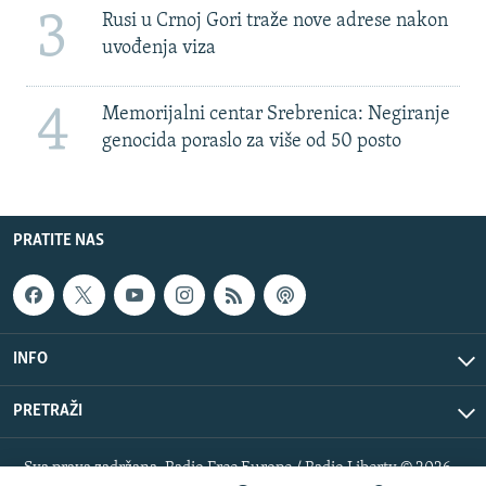
3
Rusi u Crnoj Gori traže nove adrese nakon
uvođenja viza
4
Memorijalni centar Srebrenica: Negiranje
genocida poraslo za više od 50 posto
PRATITE NAS
INFO
PRETRAŽI
Sva prava zadržana. Radio Free Europe / Radio Liberty © 2026