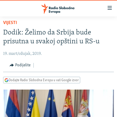
Dostupni
linkovi
Pređite
VIJESTI
na
VIJESTI
Dodik: Želimo da Srbija bude
glavni
BOSNA I HERCEGOVINA
sadržaj
prisutna u svakoj opštini u RS-u
SRBIJA
Pređite
na
19. mart/ožujak, 2019.
KOSOVO
glavnu
CRNA GORA
Podijelite
navigaciju
Pređite
VIZUELNO
na
Dodajte Radio Slobodna Evropa u vaš Google izvor
PODCASTI
VIDEO
pretragu
RAT U UKRAJINI
FOTOGALERIJE
KINA NA BALKANU
INFOGRAFIKE
RSE PRIČE IZ SVIJETA