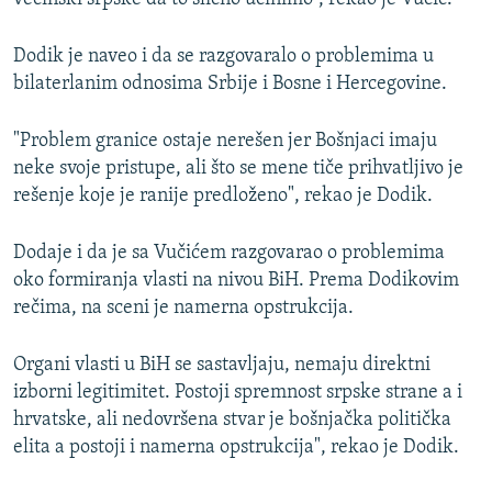
Dodik je naveo i da se razgovaralo o problemima u
bilaterlanim odnosima Srbije i Bosne i Hercegovine.
"Problem granice ostaje nerešen jer Bošnjaci imaju
neke svoje pristupe, ali što se mene tiče prihvatljivo je
rešenje koje je ranije predloženo", rekao je Dodik.
Dodaje i da je sa Vučićem razgovarao o problemima
oko formiranja vlasti na nivou BiH. Prema Dodikovim
rečima, na sceni je namerna opstrukcija.
Organi vlasti u BiH se sastavljaju, nemaju direktni
izborni legitimitet. Postoji spremnost srpske strane a i
hrvatske, ali nedovršena stvar je bošnjačka politička
elita a postoji i namerna opstrukcija", rekao je Dodik.