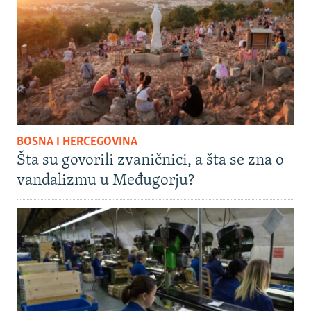
BOSNA I HERCEGOVINA
Šta su govorili zvaničnici, a šta se zna o
vandalizmu u Međugorju?