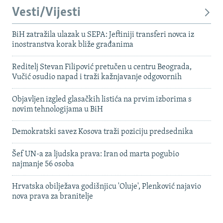
Vesti/Vijesti
BiH zatražila ulazak u SEPA: Jeftiniji transferi novca iz
inostranstva korak bliže građanima
Reditelj Stevan Filipović pretučen u centru Beograda,
Vučić osudio napad i traži kažnjavanje odgovornih
Objavljen izgled glasačkih listića na prvim izborima s
novim tehnologijama u BiH
Demokratski savez Kosova traži poziciju predsednika
Šef UN-a za ljudska prava: Iran od marta pogubio
najmanje 56 osoba
Hrvatska obilježava godišnjicu 'Oluje', Plenković najavio
nova prava za branitelje