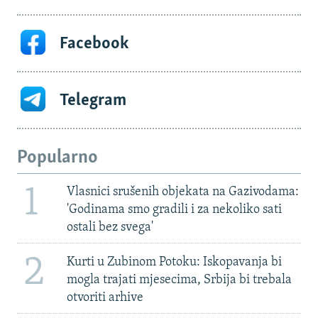
Facebook
Telegram
Popularno
1
Vlasnici srušenih objekata na Gazivodama:
'Godinama smo gradili i za nekoliko sati
ostali bez svega'
2
Kurti u Zubinom Potoku: Iskopavanja bi
mogla trajati mjesecima, Srbija bi trebala
otvoriti arhive