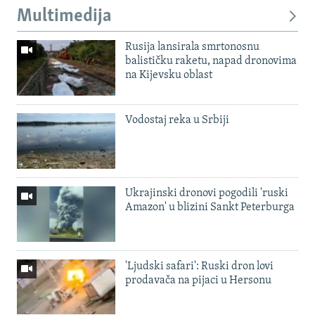
Multimedija
Rusija lansirala smrtonosnu
balističku raketu, napad dronovima
na Kijevsku oblast
Vodostaj reka u Srbiji
Ukrajinski dronovi pogodili 'ruski
Amazon' u blizini Sankt Peterburga
'Ljudski safari': Ruski dron lovi
prodavača na pijaci u Hersonu