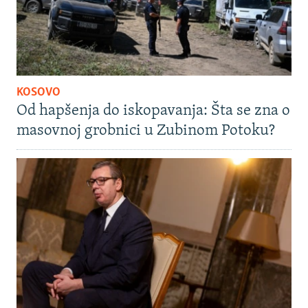
KOSOVO
Od hapšenja do iskopavanja: Šta se zna o
masovnoj grobnici u Zubinom Potoku?