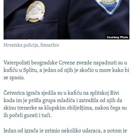
ISPRIČAJ MI
DNEVNO@RSE
SPECIJALI RSE
VIŠE OD NASLOVA
PRATITE NAS
Hrvatska policija, fotoarhiv
GENOCID U SREBRENICI
POPLAVE I KLIZIŠTA U BIH 2024.
Vaterpolisti beogradske Crvene zvezde napadnuti su u
TV LIBERTY
kafiću u Splitu, a jedan od njih je skočio u more kako bi
Sve RFE/RL stranice
se spasio.
POST SCRIPTUM
MOJA EVROPA
Četvorica igrača sjedila su u kafiću na splitskoj Rivi
kada im je prišla grupa mladića i zatražila od njih da
TRI DECENIJE OD RATA U BIH
skinu trenerke sa klupskim obilježjima, nakon čega su
SVE KARTE DEJTONA
ih počeli gurati i tući.
NASTANAK I RASPAD JUGOSLAVIJE
Jedan od igrača je primio nekoliko udaraca, a potom je