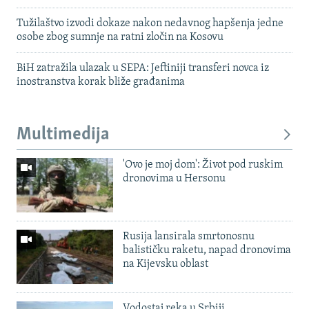
Tužilaštvo izvodi dokaze nakon nedavnog hapšenja jedne
osobe zbog sumnje na ratni zločin na Kosovu
BiH zatražila ulazak u SEPA: Jeftiniji transferi novca iz
inostranstva korak bliže građanima
Multimedija
'Ovo je moj dom': Život pod ruskim
dronovima u Hersonu
Rusija lansirala smrtonosnu
balističku raketu, napad dronovima
na Kijevsku oblast
Vodostaj reka u Srbiji