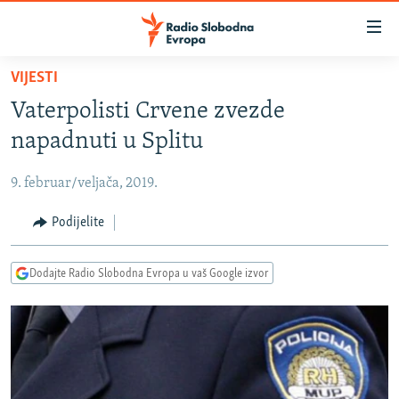
Dostupni
linkovi
Pređite
VIJESTI
na
VIJESTI
Vaterpolisti Crvene zvezde
glavni
BOSNA I HERCEGOVINA
sadržaj
napadnuti u Splitu
SRBIJA
Pređite
na
9. februar/veljača, 2019.
KOSOVO
glavnu
CRNA GORA
Podijelite
navigaciju
Pređite
VIZUELNO
na
Dodajte Radio Slobodna Evropa u vaš Google izvor
PODCASTI
VIDEO
pretragu
RAT U UKRAJINI
FOTOGALERIJE
KINA NA BALKANU
INFOGRAFIKE
RSE PRIČE IZ SVIJETA