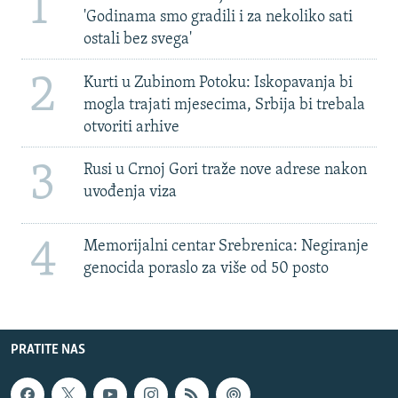
1
'Godinama smo gradili i za nekoliko sati
ostali bez svega'
2
Kurti u Zubinom Potoku: Iskopavanja bi
mogla trajati mjesecima, Srbija bi trebala
otvoriti arhive
3
Rusi u Crnoj Gori traže nove adrese nakon
uvođenja viza
4
Memorijalni centar Srebrenica: Negiranje
genocida poraslo za više od 50 posto
PRATITE NAS