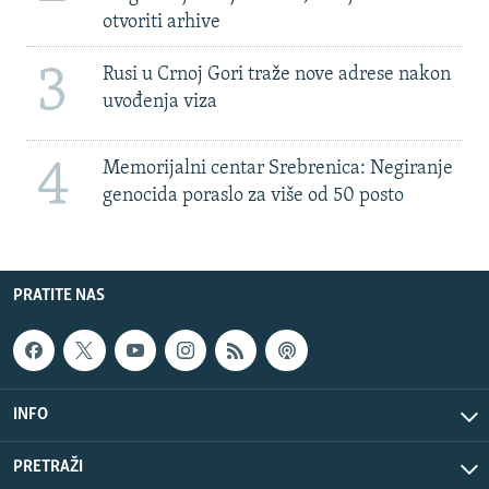
otvoriti arhive
3
Rusi u Crnoj Gori traže nove adrese nakon
uvođenja viza
4
Memorijalni centar Srebrenica: Negiranje
genocida poraslo za više od 50 posto
PRATITE NAS
INFO
PRETRAŽI