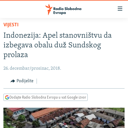
Dostupni
linkovi
Pređite
VIJESTI
na
VIJESTI
Indonezija: Apel stanovništvu da
glavni
BOSNA I HERCEGOVINA
sadržaj
izbegava obalu duž Sundskog
SRBIJA
Pređite
prolaza
na
KOSOVO
glavnu
26. decembar/prosinac, 2018.
CRNA GORA
navigaciju
Pređite
Podijelite
VIZUELNO
na
PODCASTI
VIDEO
pretragu
Dodajte Radio Slobodna Evropa u vaš Google izvor
RAT U UKRAJINI
FOTOGALERIJE
KINA NA BALKANU
INFOGRAFIKE
RSE PRIČE IZ SVIJETA