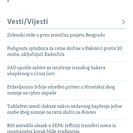
Vesti/Vijesti
Zelenski stiže u prvu zvaničnu posjetu Beogradu
Podignuta optužnica za ratne zločine u Đakovici protiv 20
osoba, uključujući Radoičića
SAD uputile zahtev za izručenje iranskog hakera
uhapšenog u Crnoj Gori
Državljaninu Srbije određen pritvor u Hrvatskoj zbog
sumnje na cyber napade
Tužilaštvo izvodi dokaze nakon nedavnog hapšenja jedne
osobe zbog sumnje na ratni zločin na Kosovu
BiH zatražila ulazak u SEPA: Jeftiniji transferi novca iz
inostranstva korak bliže građanima