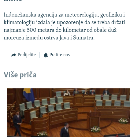
Indonežanska agencija za meteorologiju, geofiziku i
klimatologiju izdala je upozorenje da se treba držati
najmanje 500 metara do kilometar od obale duž
moreuza između ostrva Java i Sumatra.
Podijelite
Pratite nas
Više priča