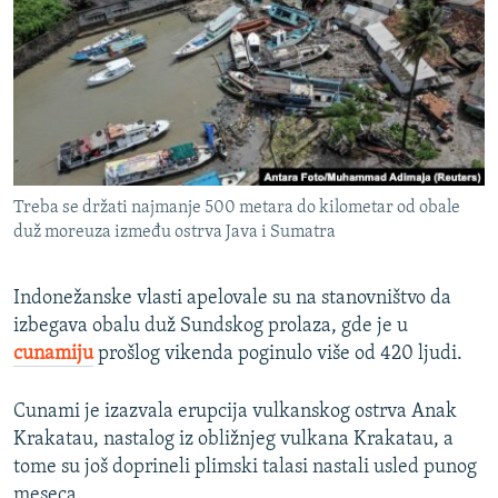
ISPRIČAJ MI
DNEVNO@RSE
SPECIJALI RSE
VIŠE OD NASLOVA
PRATITE NAS
GENOCID U SREBRENICI
Treba se držati najmanje 500 metara do kilometar od obale
POPLAVE I KLIZIŠTA U BIH 2024.
duž moreuza između ostrva Java i Sumatra
TV LIBERTY
Sve RFE/RL stranice
Indonežanske vlasti apelovale su na stanovništvo da
POST SCRIPTUM
izbegava obalu duž Sundskog prolaza, gde je u
MOJA EVROPA
cunamiju
prošlog vikenda poginulo više od 420 ljudi.
TRI DECENIJE OD RATA U BIH
Cunami je izazvala erupcija vulkanskog ostrva Anak
SVE KARTE DEJTONA
Krakatau, nastalog iz obližnjeg vulkana Krakatau, a
NASTANAK I RASPAD JUGOSLAVIJE
tome su još doprineli plimski talasi nastali usled punog
meseca.