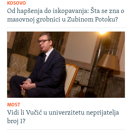
KOSOVO
Od hapšenja do iskopavanja: Šta se zna o
masovnoj grobnici u Zubinom Potoku?
MOST
Vidi li Vučić u univerzitetu neprijatelja
broj 1?