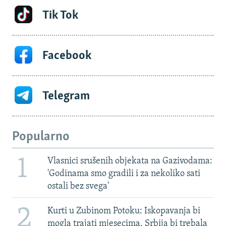
Tik Tok
Facebook
Telegram
Popularno
1
Vlasnici srušenih objekata na Gazivodama:
'Godinama smo gradili i za nekoliko sati
ostali bez svega'
2
Kurti u Zubinom Potoku: Iskopavanja bi
mogla trajati mjesecima, Srbija bi trebala