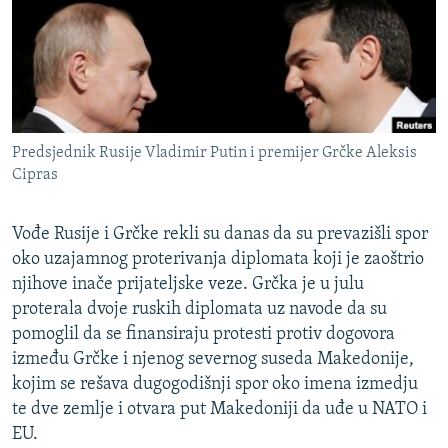
ISPRIČAJ MI
DNEVNO@RSE
SPECIJALI RSE
VIŠE OD NASLOVA
PRATITE NAS
Predsjednik Rusije Vladimir Putin i premijer Grčke Aleksis
GENOCID U SREBRENICI
Cipras
POPLAVE I KLIZIŠTA U BIH 2024.
Vođe Rusije i Grčke rekli su danas da su prevazišli spor
TV LIBERTY
Sve RFE/RL stranice
oko uzajamnog proterivanja diplomata koji je zaoštrio
POST SCRIPTUM
njihove inače prijateljske veze. Grčka je u julu
MOJA EVROPA
proterala dvoje ruskih diplomata uz navode da su
pomoglil da se finansiraju protesti protiv dogovora
TRI DECENIJE OD RATA U BIH
između Grčke i njenog severnog suseda Makedonije,
SVE KARTE DEJTONA
kojim se rešava dugogodišnji spor oko imena izmedju
te dve zemlje i otvara put Makedoniji da uđe u NATO i
NASTANAK I RASPAD JUGOSLAVIJE
EU.