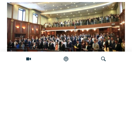
Šta će se desiti ako se Skupština Kosova
ne konstituiše do ponoći?
Pretraživač