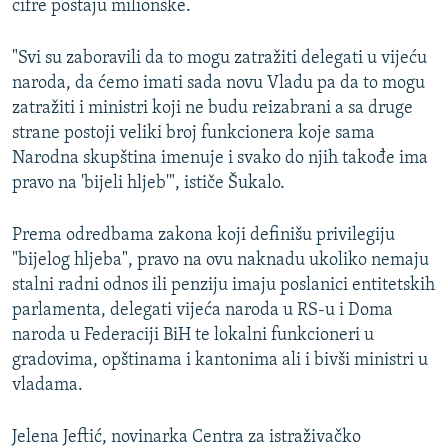
cifre postaju milionske.
"Svi su zaboravili da to mogu zatražiti delegati u vijeću
naroda, da ćemo imati sada novu Vladu pa da to mogu
zatražiti i ministri koji ne budu reizabrani a sa druge
strane postoji veliki broj funkcionera koje sama
Narodna skupština imenuje i svako do njih takođe ima
pravo na 'bijeli hljeb'", ističe Šukalo.
Prema odredbama zakona koji definišu privilegiju
"bijelog hljeba", pravo na ovu naknadu ukoliko nemaju
stalni radni odnos ili penziju imaju poslanici entitetskih
parlamenta, delegati vijeća naroda u RS-u i Doma
naroda u Federaciji BiH te lokalni funkcioneri u
gradovima, opštinama i kantonima ali i bivši ministri u
vladama.
Jelena Jeftić, novinarka Centra za istraživačko