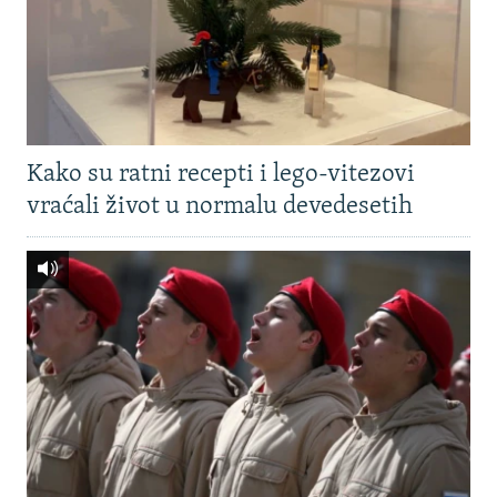
Kako su ratni recepti i lego-vitezovi
vraćali život u normalu devedesetih