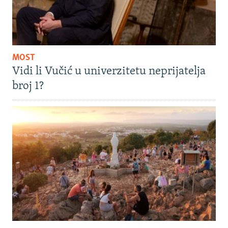
MOST
Vidi li Vučić u univerzitetu neprijatelja
broj 1?