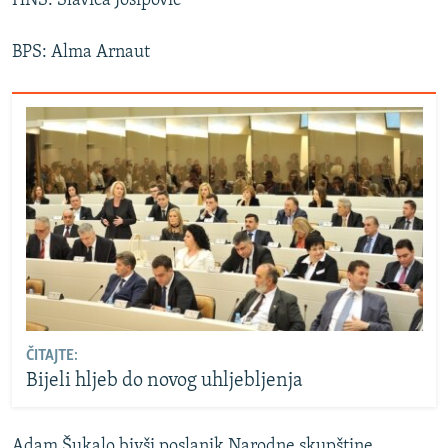
HNS: Slavica Josipović
BPS: Alma Arnaut
ČITAJTE:
Bijeli hljeb do novog uhljebljenja
Adam Šukalo bivši poslanik Narodne skupštine