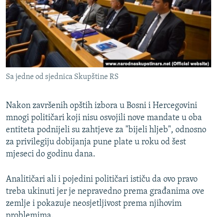
ISPRIČAJ MI
DNEVNO@RSE
SPECIJALI RSE
VIŠE OD NASLOVA
PRATITE NAS
Sa jedne od sjednica Skupštine RS
GENOCID U SREBRENICI
POPLAVE I KLIZIŠTA U BIH 2024.
Nakon završenih opštih izbora u Bosni i Hercegovini
TV LIBERTY
Sve RFE/RL stranice
mnogi političari koji nisu osvojili nove mandate u oba
entiteta podnijeli su zahtjeve za "bijeli hljeb", odnosno
POST SCRIPTUM
za privilegiju dobijanja pune plate u roku od šest
MOJA EVROPA
mjeseci do godinu dana.
TRI DECENIJE OD RATA U BIH
Analitičari ali i pojedini političari ističu da ovo pravo
SVE KARTE DEJTONA
treba ukinuti jer je nepravedno prema građanima ove
NASTANAK I RASPAD JUGOSLAVIJE
zemlje i pokazuje neosjetljivost prema njihovim
problemima.