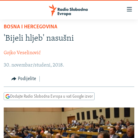
Dostupni
linkovi
Pređite
BOSNA I HERCEGOVINA
na
VIJESTI
'Bijeli hljeb' nasušni
glavni
BOSNA I HERCEGOVINA
sadržaj
Gojko Veselinović
SRBIJA
Pređite
na
30. novembar/studeni, 2018.
KOSOVO
glavnu
CRNA GORA
navigaciju
Podijelite
Pređite
VIZUELNO
na
Dodajte Radio Slobodna Evropa u vaš Google izvor
PODCASTI
VIDEO
pretragu
RAT U UKRAJINI
FOTOGALERIJE
KINA NA BALKANU
INFOGRAFIKE
RSE PRIČE IZ SVIJETA