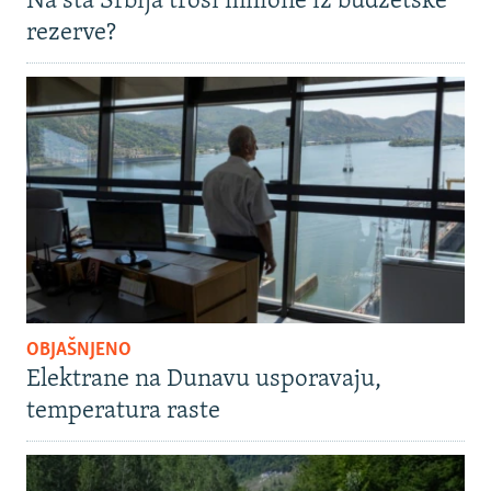
Na šta Srbija troši milione iz budžetske
rezerve?
OBJAŠNJENO
Elektrane na Dunavu usporavaju,
temperatura raste