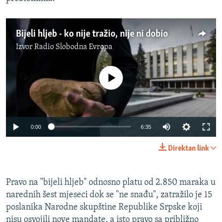
Bijeli hljeb - ko nije tražio, nije ni dobio
Izvor
Radio Slobodna Evropa
No media source currently available
0:00
6:35
Direktan link
Pravo na "bijeli hljeb" odnosno platu od 2.850 maraka u
narednih šest mjeseci dok se "ne snađu", zatražilo je 15
poslanika Narodne skupštine Republike Srpske koji
nisu osvojili nove mandate, a isto pravo sa približno