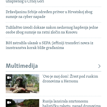
uhapšenog u Crnoj Gori
Državljaninu Srbije određen pritvor u Hrvatskoj zbog
sumnje na cyber napade
Tužilaštvo izvodi dokaze nakon nedavnog hapšenja jedne
osobe zbog sumnje na ratni zločin na Kosovu
BiH zatražila ulazak u SEPA: Jeftiniji transferi novca iz
inostranstva korak bliže građanima
Multimedija
'Ovo je moj dom': Život pod ruskim
dronovima u Hersonu
Rusija lansirala smrtonosnu
balističku raketu, napad dronovima