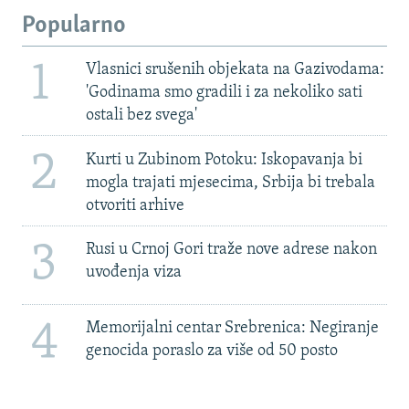
Popularno
1
Vlasnici srušenih objekata na Gazivodama:
'Godinama smo gradili i za nekoliko sati
ostali bez svega'
2
Kurti u Zubinom Potoku: Iskopavanja bi
mogla trajati mjesecima, Srbija bi trebala
otvoriti arhive
3
Rusi u Crnoj Gori traže nove adrese nakon
uvođenja viza
4
Memorijalni centar Srebrenica: Negiranje
genocida poraslo za više od 50 posto