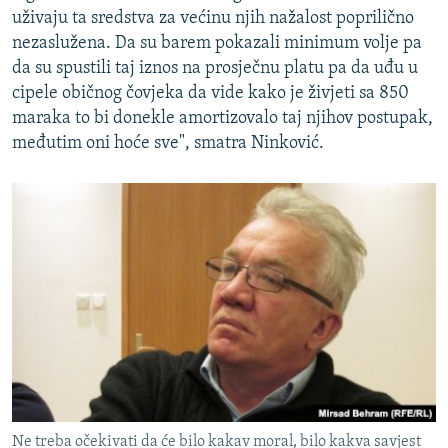
uživaju ta sredstva za većinu njih nažalost poprilično
nezaslužena. Da su barem pokazali minimum volje pa
da su spustili taj iznos na prosječnu platu pa da uđu u
cipele običnog čovjeka da vide kako je živjeti sa 850
maraka to bi donekle amortizovalo taj njihov postupak,
međutim oni hoće sve", smatra Ninković.
Ne treba očekivati da će bilo kakav moral, bilo kakva savjest