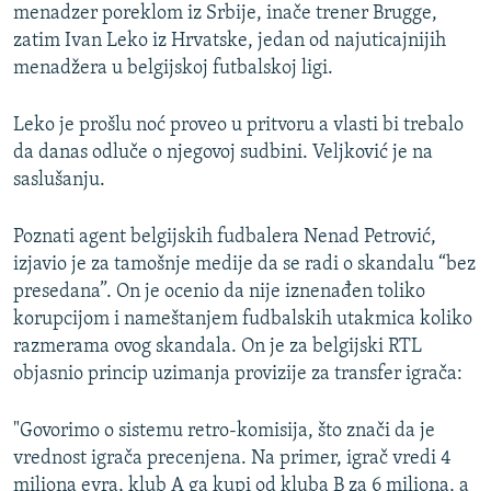
menadzer poreklom iz Srbije, inače trener Brugge,
zatim Ivan Leko iz Hrvatske, jedan od najuticajnijih
menadžera u belgijskoj futbalskoj ligi.
Leko je prošlu noć proveo u pritvoru a vlasti bi trebalo
da danas odluče o njegovoj sudbini. Veljković je na
saslušanju.
Poznati agent belgijskih fudbalera Nenad Petrović,
izjavio je za tamošnje medije da se radi o skandalu “bez
presedana”. On je ocenio da nije iznenađen toliko
korupcijom i nameštanjem fudbalskih utakmica koliko
razmerama ovog skandala. On je za belgijski RTL
objasnio princip uzimanja provizije za transfer igrača:
"Govorimo o sistemu retro-komisija, što znači da je
vrednost igrača precenjena. Na primer, igrač vredi 4
miliona evra, klub A ga kupi od kluba B za 6 miliona, a