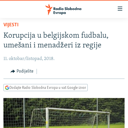
Dostupni
linkovi
Pređite
VIJESTI
na
VIJESTI
Korupcija u belgijskom fudbalu,
glavni
BOSNA I HERCEGOVINA
sadržaj
umešani i menadžeri iz regije
SRBIJA
Pređite
na
11. oktobar/listopad, 2018.
KOSOVO
glavnu
CRNA GORA
Podijelite
navigaciju
Pređite
VIZUELNO
na
Dodajte Radio Slobodna Evropa u vaš Google izvor
PODCASTI
VIDEO
pretragu
RAT U UKRAJINI
FOTOGALERIJE
KINA NA BALKANU
INFOGRAFIKE
RSE PRIČE IZ SVIJETA