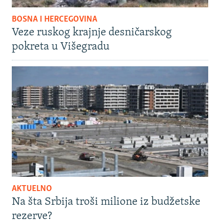
BOSNA I HERCEGOVINA
Veze ruskog krajnje desničarskog
pokreta u Višegradu
AKTUELNO
Na šta Srbija troši milione iz budžetske
rezerve?