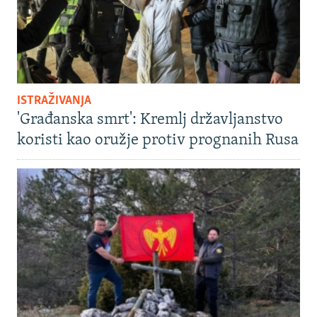
ISTRAŽIVANJA
'Građanska smrt': Kremlj državljanstvo
koristi kao oružje protiv prognanih Rusa