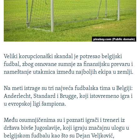
ISPRIČAJ MI
DNEVNO@RSE
SPECIJALI RSE
VIŠE OD NASLOVA
PRATITE NAS
GENOCID U SREBRENICI
Veliki korupcionaški skandal je potresao belgijski
POPLAVE I KLIZIŠTA U BIH 2024.
fudbal, zbog osnovane sumnje za finansijsku prevaru i
nameštanje utakmica između najboljih ekipa u zemlji.
TV LIBERTY
Sve RFE/RL stranice
POST SCRIPTUM
Na meti istrage su tri najveća fudbalska tima u Belgiji:
MOJA EVROPA
Anderlecht, Standard i Brugge, koji istovremeno igra i
u evropskoj ligi šampiona.
TRI DECENIJE OD RATA U BIH
SVE KARTE DEJTONA
Među osumnjičenima su i poznati igrači i treneri iz
država bivše Jugoslavije, koji igraju značajnu ulogu u
NASTANAK I RASPAD JUGOSLAVIJE
belgijskom fudbalu kao što su Dejan Veljković,