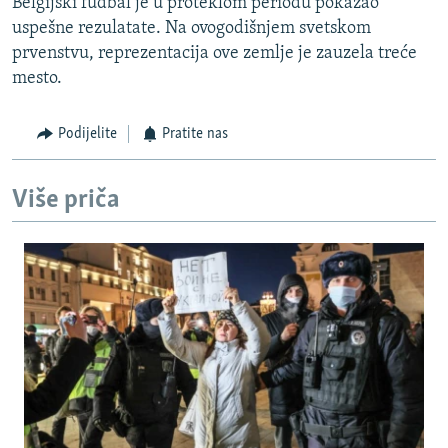
Belgijski fudbal je u proteklom periodu pokazao
uspešne rezulatate. Na ovogodišnjem svetskom
prvenstvu, reprezentacija ove zemlje je zauzela treće
mesto.
Podijelite
Pratite nas
Više priča