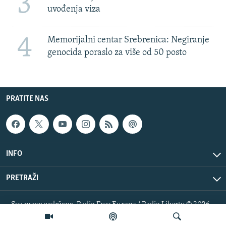
3
uvođenja viza
4
Memorijalni centar Srebrenica: Negiranje
genocida poraslo za više od 50 posto
PRATITE NAS
INFO
PRETRAŽI
Sva prava zadržana. Radio Free Europe / Radio Liberty © 2026
RFE/RL, Inc.