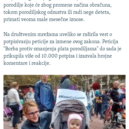
porodilje koje će zbog promene načina obračuna,
tokom porodiljskog odsustva ili radi nege deteta,
primati veoma male mesečne iznose.
Na društvenim mrežama uveliko se raširila vest o
potpisivanju peticije za izmene ovog zakona. Peticija
"Borba protiv smanjenja plata porodiljama" do sada je
prikupila više od 10.000 potpisa i izazvala brojne
komentare i reakcije.