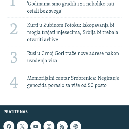
1
'Godinama smo gradili i za nekoliko sati
ostali bez svega'
2
Kurti u Zubinom Potoku: Iskopavanja bi
mogla trajati mjesecima, Srbija bi trebala
otvoriti arhive
3
Rusi u Crnoj Gori traže nove adrese nakon
uvođenja viza
4
Memorijalni centar Srebrenica: Negiranje
genocida poraslo za više od 50 posto
PRATITE NAS