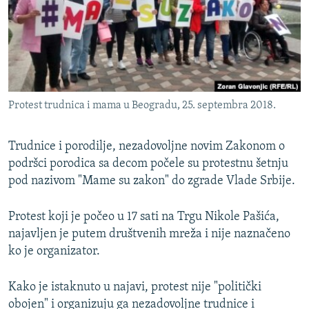
ISPRIČAJ MI
DNEVNO@RSE
SPECIJALI RSE
VIŠE OD NASLOVA
PRATITE NAS
Protest trudnica i mama u Beogradu, 25. septembra 2018.
GENOCID U SREBRENICI
POPLAVE I KLIZIŠTA U BIH 2024.
Trudnice i porodilje, nezadovoljne novim Zakonom o
TV LIBERTY
podršci porodica sa decom počele su protestnu šetnju
Sve RFE/RL stranice
pod nazivom "Mame su zakon" do zgrade Vlade Srbije.
POST SCRIPTUM
MOJA EVROPA
Protest koji je počeo u 17 sati na Trgu Nikole Pašića,
najavljen je putem društvenih mreža i nije naznačeno
TRI DECENIJE OD RATA U BIH
ko je organizator.
SVE KARTE DEJTONA
NASTANAK I RASPAD JUGOSLAVIJE
Kako je istaknuto u najavi, protest nije "politički
obojen" i organizuju ga nezadovoljne trudnice i