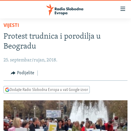
Dostupni
linkovi
Pređite
VIJESTI
na
VIJESTI
Protest trudnica i porodilja u
glavni
BOSNA I HERCEGOVINA
sadržaj
Beogradu
SRBIJA
Pređite
na
25. septembar/rujan, 2018.
KOSOVO
glavnu
CRNA GORA
Podijelite
navigaciju
Pređite
VIZUELNO
na
Dodajte Radio Slobodna Evropa u vaš Google izvor
PODCASTI
VIDEO
pretragu
RAT U UKRAJINI
FOTOGALERIJE
KINA NA BALKANU
INFOGRAFIKE
RSE PRIČE IZ SVIJETA