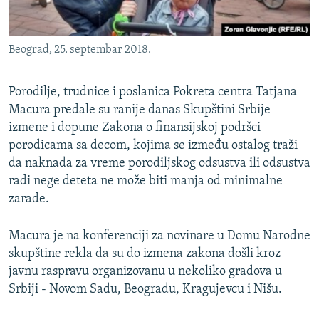
Beograd, 25. septembar 2018.
Porodilje, trudnice i poslanica Pokreta centra Tatjana
Macura predale su ranije danas Skupštini Srbije
izmene i dopune Zakona o finansijskoj podršci
porodicama sa decom, kojima se između ostalog traži
da naknada za vreme porodiljskog odsustva ili odsustva
radi nege deteta ne može biti manja od minimalne
zarade.
Macura je na konferenciji za novinare u Domu Narodne
skupštine rekla da su do izmena zakona došli kroz
javnu raspravu organizovanu u nekoliko gradova u
Srbiji - Novom Sadu, Beogradu, Kragujevcu i Nišu.