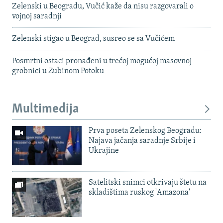
Zelenski u Beogradu, Vučić kaže da nisu razgovarali o
vojnoj saradnji
Zelenski stigao u Beograd, susreo se sa Vučićem
Posmrtni ostaci pronađeni u trećoj mogućoj masovnoj
grobnici u Zubinom Potoku
Multimedija
Prva poseta Zelenskog Beogradu:
Najava jačanja saradnje Srbije i
Ukrajine
Satelitski snimci otkrivaju štetu na
skladištima ruskog 'Amazona'