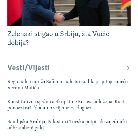
Zelenski stigao u Srbiju, šta Vučić
dobija?
Vesti/Vijesti
Regionalna mreža SafeJournalists osudila prijetnje smrću
Veranu Matiću
Konstitutivna sjednica Skupštine Kosova odložena, Kurti
ponovo traži 'dodatno vrijeme' za dogovor
Saudijska Arabija, Pakistan i Turska potpisale zajednički
odbrambeni pakt