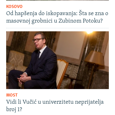
KOSOVO
Od hapšenja do iskopavanja: Šta se zna o
masovnoj grobnici u Zubinom Potoku?
MOST
Vidi li Vučić u univerzitetu neprijatelja
broj 1?