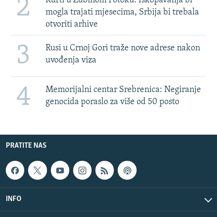
2
Kurti u Zubinom Potoku: Iskopavanja bi
mogla trajati mjesecima, Srbija bi trebala
otvoriti arhive
3
Rusi u Crnoj Gori traže nove adrese nakon
uvođenja viza
4
Memorijalni centar Srebrenica: Negiranje
genocida poraslo za više od 50 posto
PRATITE NAS
INFO