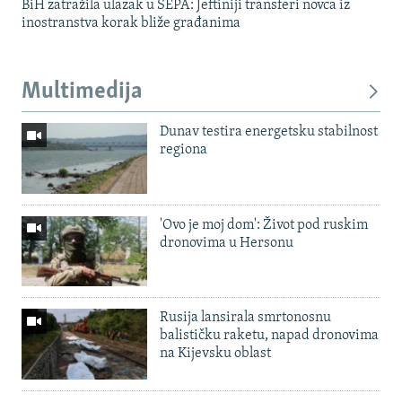
BiH zatražila ulazak u SEPA: Jeftiniji transferi novca iz
inostranstva korak bliže građanima
Multimedija
Dunav testira energetsku stabilnost
regiona
'Ovo je moj dom': Život pod ruskim
dronovima u Hersonu
Rusija lansirala smrtonosnu
balističku raketu, napad dronovima
na Kijevsku oblast