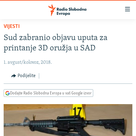
Dostupni
linkovi
Pređite
VIJESTI
na
VIJESTI
Sud zabranio objavu uputa za
glavni
BOSNA I HERCEGOVINA
sadržaj
printanje 3D oružja u SAD
SRBIJA
Pređite
na
1. avgust/kolovoz, 2018.
KOSOVO
glavnu
CRNA GORA
Podijelite
navigaciju
Pređite
VIZUELNO
na
Dodajte Radio Slobodna Evropa u vaš Google izvor
PODCASTI
VIDEO
pretragu
RAT U UKRAJINI
FOTOGALERIJE
KINA NA BALKANU
INFOGRAFIKE
RSE PRIČE IZ SVIJETA