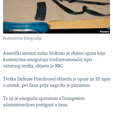
ISPRIČAJ MI
DNEVNO@RSE
SPECIJALI RSE
VIŠE OD NASLOVA
PRATITE NAS
Ilustrativna fotografija
GENOCID U SREBRENICI
POPLAVE I KLIZIŠTA U BIH 2024.
Američki savezni sudac blokirao je objavu uputa koje
TV LIBERTY
korisnicima omogućuju trodimenzionalni ispis
Sve RFE/RL stranice
vatrenog oružja, objavio je BBC.
POST SCRIPTUM
MOJA EVROPA
Tvrtka Defense Distributed objavila je upute za 3D ispis
u utorak, pet dana prije nego što je planirano.
TRI DECENIJE OD RATA U BIH
SVE KARTE DEJTONA
To joj je omogućio sporazum s Trumpovom
NASTANAK I RASPAD JUGOSLAVIJE
administracijom postignut u junu.