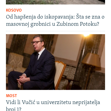
KOSOVO
Od hapšenja do iskopavanja: Šta se zna o
masovnoj grobnici u Zubinom Potoku?
MOST
Vidi li Vučić u univerzitetu neprijatelja
broj 1?