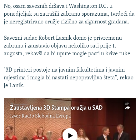
No, osam saveznih država i Washington D.C. u
ponedjeljak su zatražili zabranu sporazuma, tvrdeći da
je neregistrirano oružje rizično za sigurnost građana.
Savezni sudac Robert Lasnik donio je privremenu
zabranu i zaustavio objavu nekoliko sati prije 1.
augusta, rekavši da bi upute mogle pasti u krive ruke.
"3D printeri postoje na javnim fakultetima i javnim
mjestima i mogla bi nastati nepopravljiva šteta", rekao
je Lanik.
Zaustavljena 3D štampa oružja u SAD
Izvor
Radio Slobodna Evropa
No media source currently available