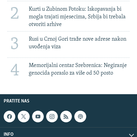
2
Kurti u Zubinom Potoku: Iskopavanja bi
mogla trajati mjesecima, Srbija bi trebala
otvoriti arhive
3
Rusi u Crnoj Gori traže nove adrese nakon
uvođenja viza
4
Memorijalni centar Srebrenica: Negiranje
genocida poraslo za više od 50 posto
PRATITE NAS
INFO