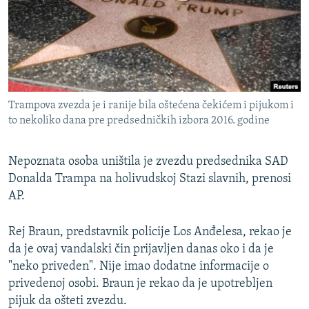
ISPRIČAJ MI
DNEVNO@RSE
SPECIJALI RSE
VIŠE OD NASLOVA
PRATITE NAS
Trampova zvezda je i ranije bila oštećena čekićem i pijukom i
GENOCID U SREBRENICI
to nekoliko dana pre predsedničkih izbora 2016. godine
POPLAVE I KLIZIŠTA U BIH 2024.
Nepoznata osoba uništila je zvezdu predsednika SAD
TV LIBERTY
Sve RFE/RL stranice
Donalda Trampa na holivudskoj Stazi slavnih, prenosi
POST SCRIPTUM
AP.
MOJA EVROPA
Rej Braun, predstavnik policije Los Anđelesa, rekao je
TRI DECENIJE OD RATA U BIH
da je ovaj vandalski čin prijavljen danas oko i da je
SVE KARTE DEJTONA
"neko priveden". Nije imao dodatne informacije o
privedenoj osobi. Braun je rekao da je upotrebljen
NASTANAK I RASPAD JUGOSLAVIJE
pijuk da ošteti zvezdu.