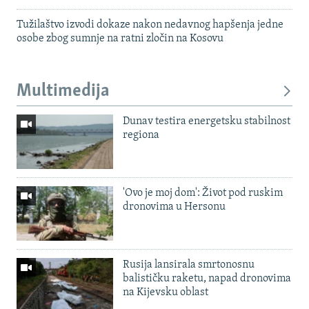
Tužilaštvo izvodi dokaze nakon nedavnog hapšenja jedne
osobe zbog sumnje na ratni zločin na Kosovu
Multimedija
Dunav testira energetsku stabilnost
regiona
'Ovo je moj dom': Život pod ruskim
dronovima u Hersonu
Rusija lansirala smrtonosnu
balističku raketu, napad dronovima
na Kijevsku oblast