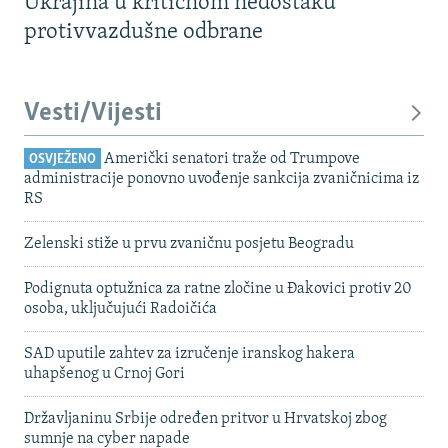
Ukrajina u kritičnom nedostaku
protivvazdušne odbrane
Vesti/Vijesti
Američki senatori traže od Trumpove
OSVJEŽENO
administracije ponovno uvođenje sankcija zvaničnicima iz
RS
Zelenski stiže u prvu zvaničnu posjetu Beogradu
Podignuta optužnica za ratne zločine u Đakovici protiv 20
osoba, uključujući Radoičića
SAD uputile zahtev za izručenje iranskog hakera
uhapšenog u Crnoj Gori
Državljaninu Srbije određen pritvor u Hrvatskoj zbog
sumnje na cyber napade