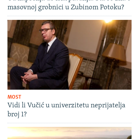
masovnoj grobnici u Zubinom Potoku?
MOST
Vidi li Vučić u univerzitetu neprijatelja
broj 1?