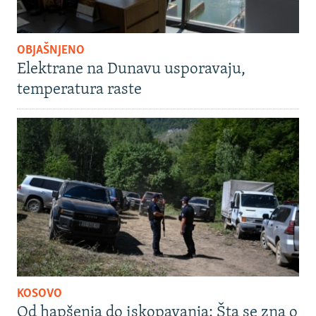
OBJAŠNJENO
Elektrane na Dunavu usporavaju,
temperatura raste
KOSOVO
Od hapšenja do iskopavanja: Šta se zna o