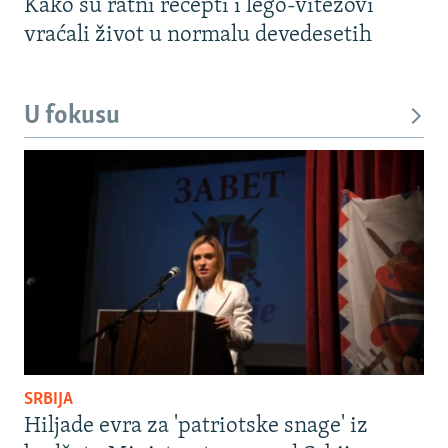
Kako su ratni recepti i lego-vitezovi
vraćali život u normalu devedesetih
U fokusu
SRBIJA
Hiljade evra za 'patriotske snage' iz