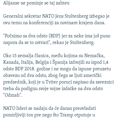
Alijanse ne pominje se taj zahtev.
Generalni sekretar NATO Jens Stoltenberg izbegao je
ovu temu na konferenciji za novinare krajem dana.
"Počnimo sa dva odsto (BDP) jer za neke ima još puno
napora da se to ostvari", rekao je Stoltenberg.
Oko 15 zemalja članica, među kojima su Nemačka,
Kanada, Italija, Belgija i Španija izdvojili su ispod 1,4
odsto BDP 2018. godine i ne mogu da ispune preuzetu
obavezu od dva odsto, zbog čega se ljuti američki
predsednik, koji je u Tviter poruci napisao da saveznici
treba da podignu svoje vojne izdatke na dva odsto
"Odmah".
NATO lideri se nadaju da će danas preovladati
pomirljiviji ton pre nego što Tramp otputuje u