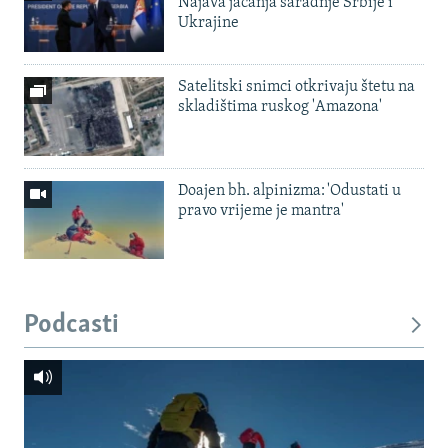
Najava jačanja saradnje Srbije i
Ukrajine
Satelitski snimci otkrivaju štetu na
skladištima ruskog 'Amazona'
Doajen bh. alpinizma: 'Odustati u
pravo vrijeme je mantra'
Podcasti