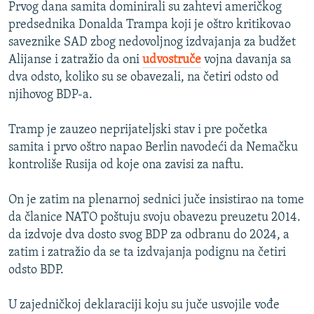
Prvog dana samita dominirali su zahtevi američkog
predsednika Donalda Trampa koji je oštro kritikovao
saveznike SAD zbog nedovoljnog izdvajanja za budžet
Alijanse i zatražio da oni
udvostruče
vojna davanja sa
dva odsto, koliko su se obavezali, na četiri odsto od
njihovog BDP-a.
Tramp je zauzeo neprijateljski stav i pre početka
samita i prvo oštro napao Berlin navodeći da Nemačku
kontroliše Rusija od koje ona zavisi za naftu.
On je zatim na plenarnoj sednici juče insistirao na tome
da članice NATO poštuju svoju obavezu preuzetu 2014.
da izdvoje dva dosto svog BDP za odbranu do 2024, a
zatim i zatražio da se ta izdvajanja podignu na četiri
odsto BDP.
U zajedničkoj deklaraciji koju su juče usvojile vođe