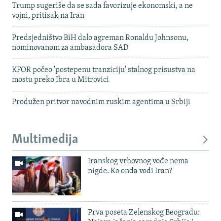
Trump sugeriše da se sada favorizuje ekonomski, a ne
vojni, pritisak na Iran
Predsjedništvo BiH dalo agreman Ronaldu Johnsonu,
nominovanom za ambasadora SAD
KFOR počeo 'postepenu tranziciju' stalnog prisustva na
mostu preko Ibra u Mitrovici
Produžen pritvor navodnim ruskim agentima u Srbiji
Multimedija
Iranskog vrhovnog vođe nema
nigde. Ko onda vodi Iran?
Prva poseta Zelenskog Beogradu: