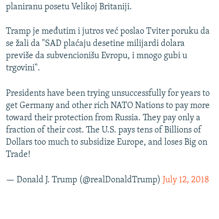
planiranu posetu Velikoj Britaniji.
Tramp je međutim i jutros već poslao Tviter poruku da
se žali da "SAD plaćaju desetine milijardi dolara
previše da subvencionišu Evropu, i mnogo gubi u
trgovini".
Presidents have been trying unsuccessfully for years to
get Germany and other rich NATO Nations to pay more
toward their protection from Russia. They pay only a
fraction of their cost. The U.S. pays tens of Billions of
Dollars too much to subsidize Europe, and loses Big on
Trade!
— Donald J. Trump (@realDonaldTrump)
July 12, 2018