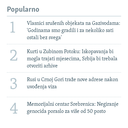
Popularno
1
Vlasnici srušenih objekata na Gazivodama:
'Godinama smo gradili i za nekoliko sati
ostali bez svega'
2
Kurti u Zubinom Potoku: Iskopavanja bi
mogla trajati mjesecima, Srbija bi trebala
otvoriti arhive
3
Rusi u Crnoj Gori traže nove adrese nakon
uvođenja viza
4
Memorijalni centar Srebrenica: Negiranje
genocida poraslo za više od 50 posto