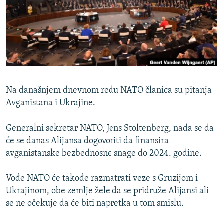
ISPRIČAJ MI
DNEVNO@RSE
SPECIJALI RSE
VIŠE OD NASLOVA
PRATITE NAS
GENOCID U SREBRENICI
Na današnjem dnevnom redu NATO članica su pitanja
POPLAVE I KLIZIŠTA U BIH 2024.
Avganistana i Ukrajine.
TV LIBERTY
Sve RFE/RL stranice
Generalni sekretar NATO, Jens Stoltenberg, nada se da
POST SCRIPTUM
će se danas Alijansa dogovoriti da finansira
MOJA EVROPA
avganistanske bezbednosne snage do 2024. godine.
TRI DECENIJE OD RATA U BIH
Vođe NATO će takođe razmatrati veze s Gruzijom i
SVE KARTE DEJTONA
Ukrajinom, obe zemlje žele da se pridruže Alijansi ali
se ne očekuje da će biti napretka u tom smislu.
NASTANAK I RASPAD JUGOSLAVIJE