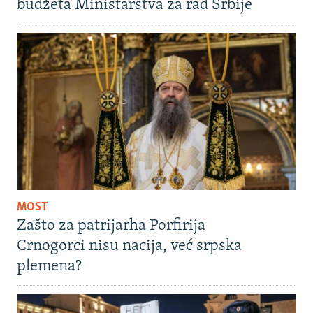
budžeta Ministarstva za rad Srbije
MOST
Zašto za patrijarha Porfirija
Crnogorci nisu nacija, već srpska
plemena?