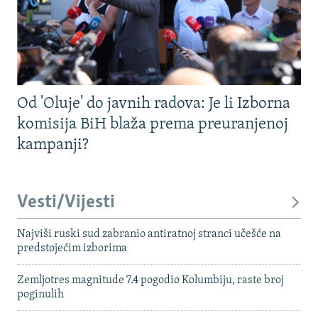
Od 'Oluje' do javnih radova: Je li Izborna
komisija BiH blaža prema preuranjenoj
kampanji?
Vesti/Vijesti
Najviši ruski sud zabranio antiratnoj stranci učešće na
predstojećim izborima
Zemljotres magnitude 7.4 pogodio Kolumbiju, raste broj
poginulih