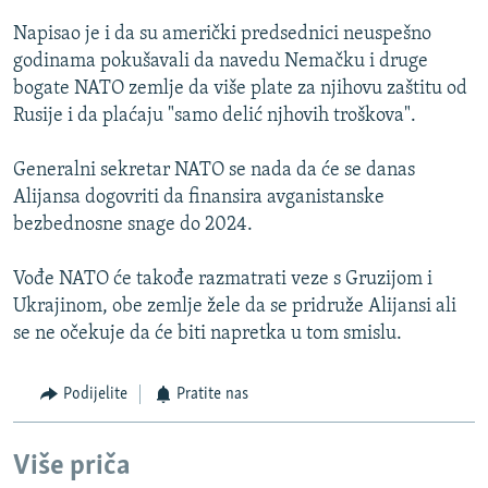
Napisao je i da su američki predsednici neuspešno
godinama pokušavali da navedu Nemačku i druge
bogate NATO zemlje da više plate za njihovu zaštitu od
Rusije i da plaćaju "samo delić njhovih troškova".
Generalni sekretar NATO se nada da će se danas
Alijansa dogovriti da finansira avganistanske
bezbednosne snage do 2024.
Vođe NATO će takođe razmatrati veze s Gruzijom i
Ukrajinom, obe zemlje žele da se pridruže Alijansi ali
se ne očekuje da će biti napretka u tom smislu.
Podijelite
Pratite nas
Više priča