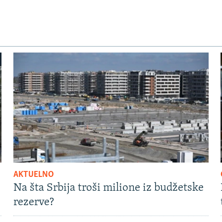
AKTUELNO
Na šta Srbija troši milione iz budžetske
rezerve?