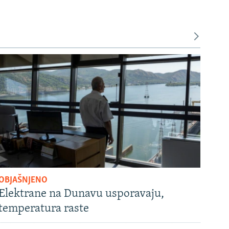
OBJAŠNJENO
Elektrane na Dunavu usporavaju,
temperatura raste