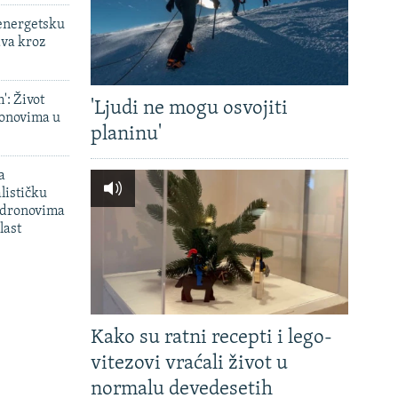
 energetsku
ava kroz
': Život
'Ljudi ne mogu osvojiti
onovima u
planinu'
a
lističku
 dronovima
last
Kako su ratni recepti i lego-
vitezovi vraćali život u
normalu devedesetih