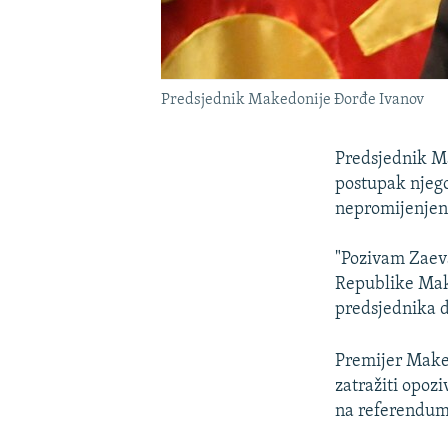
Predsjednik Makedonije Đorđe Ivanov
Predsjednik M
postupak njego
nepromijenjen
"Pozivam Zaev
Republike Mak
predsjednika d
Premijer Maked
zatražiti opoz
na referendumu