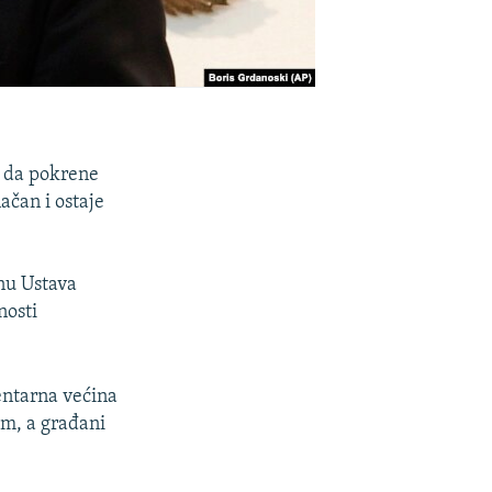
 da pokrene
ačan i ostaje
nu Ustava
nosti
entarna većina
om, a građani