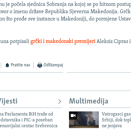
je počela sjednica Sobranja na kojoj se po hitnom postu
ogovor o imenu države Republika Sjeverna Makedonija. Grčk
akon što prođe sve instance u Makedoniji, do pormjene Ustav
juna potpisali
grčki i makedonski premijeri
Aleksis Cipras 
Pratite nas
Odštampaj
ijesti
Multimedija
ka Parlamenta BiH traže od
Vatrogasci gas
edstavnika i PIC-a poseban
Srbiji, dok topl
emorijalni centar Srebrenica
ne jenjava