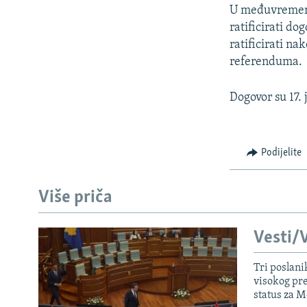
U međuvremenu 
ratificirati d
ratificirati n
referenduma.
Dogovor su 17. 
Podijelite
Više priča
Vesti/V
Tri poslani
visokog pr
status za M