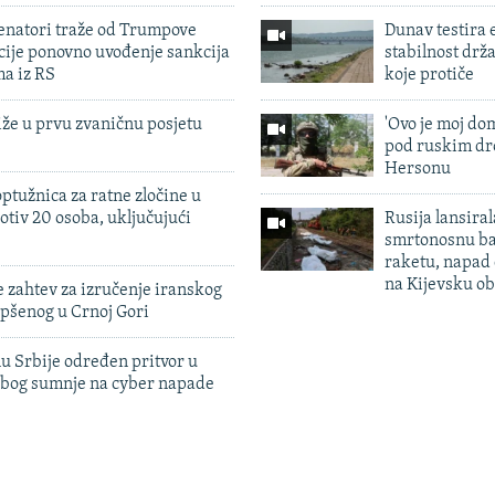
enatori traže od Trumpove
Dunav testira
cije ponovno uvođenje sankcija
stabilnost drž
ma iz RS
koje protiče
iže u prvu zvaničnu posjetu
'Ovo je moj dom
pod ruskim dr
Hersonu
ptužnica za ratne zločine u
otiv 20 osoba, uključujući
Rusija lansiral
smrtonosnu ba
raketu, napad
na Kijevsku ob
 zahtev za izručenje iranskog
pšenog u Crnoj Gori
u Srbije određen pritvor u
zbog sumnje na cyber napade