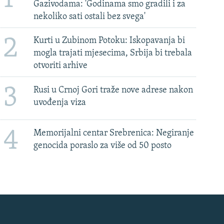
Gazivodama: 'Godinama smo gradili i za
nekoliko sati ostali bez svega'
2
Kurti u Zubinom Potoku: Iskopavanja bi
mogla trajati mjesecima, Srbija bi trebala
otvoriti arhive
3
Rusi u Crnoj Gori traže nove adrese nakon
uvođenja viza
4
Memorijalni centar Srebrenica: Negiranje
genocida poraslo za više od 50 posto