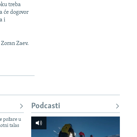
pku treba
a će dogovor
a i
i Zoran Zaev.
Podcasti
e požare u
otni talas