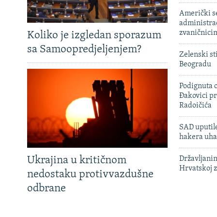
Američki s
administra
zvaničnici
Koliko je izgledan sporazum
sa Samoopredjeljenjem?
Zelenski st
Beogradu
Podignuta o
Đakovici pr
Radoičića
SAD uputile
hakera uha
Ukrajina u kritičnom
Državljanin
Hrvatskoj 
nedostaku protivvazdušne
odbrane