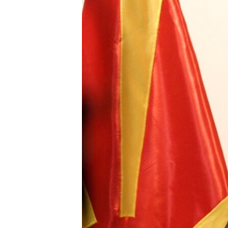
ISPRIČAJ MI
DNEVNO@RSE
SPECIJALI RSE
VIŠE OD NASLOVA
GENOCID U SREBRENICI
POPLAVE I KLIZIŠTA U BIH 2024.
TV LIBERTY
POST SCRIPTUM
MOJA EVROPA
TRI DECENIJE OD RATA U BIH
SVE KARTE DEJTONA
NASTANAK I RASPAD JUGOSLAVIJE