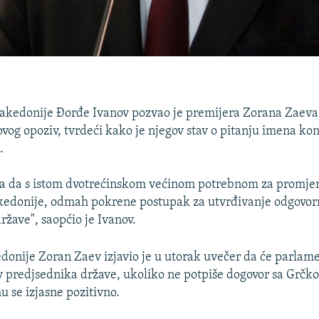
akedonije Đorđe Ivanov pozvao je premijera Zorana Zaeva
vog opoziv, tvrdeći kako je njegov stav o pitanju imena kon
.
a da s istom dvotrećinskom većinom potrebnom za promje
edonije, odmah pokrene postupak za utvrđivanje odgovor
ržave", saopćio je Ivanov.
onije Zoran Zaev izjavio je u utorak uvečer da će parlam
iv predjsednika države, ukoliko ne potpiše dogovor sa Grčk
 se izjasne pozitivno.