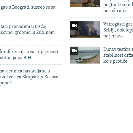
poginule vojni
igao u Beograd, susreo se sa
porodicama
Vatrogasci gas
taci pronađeni u trećoj
Srbiji, dok topl
sovnoj grobnici u Zubinom
ne jenjava
Dunav testira
konferencija o zastupljenosti
stabilnost drž
stitucijama BiH
koje protiče
na sjednica nastavlja se u
avni rok za Skupštinu Kosova
 ponoć