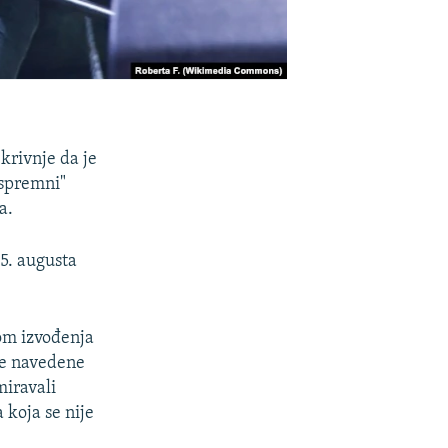
rivnje da je
 spremni"
a.
 5. augusta
kom izvođenja
nje navedene
miravali
 koja se nije