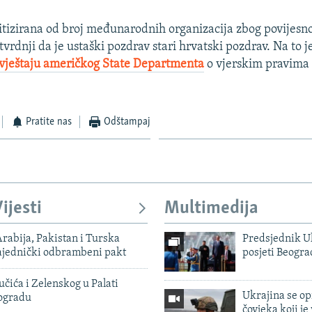
itizirana od broj međunarodnih organizacija zbog povijesn
tvrdnji da je ustaški pozdrav stari hrvatski pozdrav. Na to 
zvještaju američkog State Departmenta
o vjerskim pravima 
Pratite nas
Odštampaj
ijesti
Multimedija
rabija, Pakistan i Turska
Predsjednik U
zajednički odbrambeni pakt
posjeti Beogr
čića i Zelenskog u Palati
Ukrajina se op
eogradu
čovjeka koji je