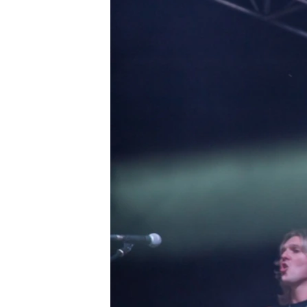
ISPRIČAJ MI
DNEVNO@RSE
SPECIJALI RSE
VIŠE OD NASLOVA
GENOCID U SREBRENICI
POPLAVE I KLIZIŠTA U BIH 2024.
TV LIBERTY
POST SCRIPTUM
MOJA EVROPA
TRI DECENIJE OD RATA U BIH
SVE KARTE DEJTONA
NASTANAK I RASPAD JUGOSLAVIJE