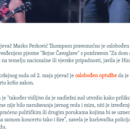
pjevač Marko Perković Thompson pravomoćno je oslobođen k
izvođenjem pjesme "Bojne Čavoglave" s pozdravom "Za dom
na temelju nacionalne ili vjerske pripadnosti, javila je Hin
ršajnog suda od 2. maja pjevač je
oslobođen optužbe
da je
rtu kršio zakon.
a je "također vidljivo da je nadležni sud utvrdio kako prili
e nije bilo narušavanja javnog reda i mira, niti je izvođe
praćeno političkim ili drugim porukama kojima bi se uzne
a samom koncertu tako i šire”, navela je karlovačka policija
udu.