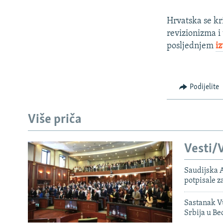
Hrvatska se kr
revizionizma i 
posljednjem
i
Podijelite
Više priča
Vesti/V
Saudijska A
potpisale 
Sastanak Vu
Srbija u B