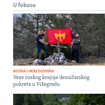
U fokusu
BOSNA I HERCEGOVINA
Veze ruskog krajnje desničarskog
pokreta u Višegradu