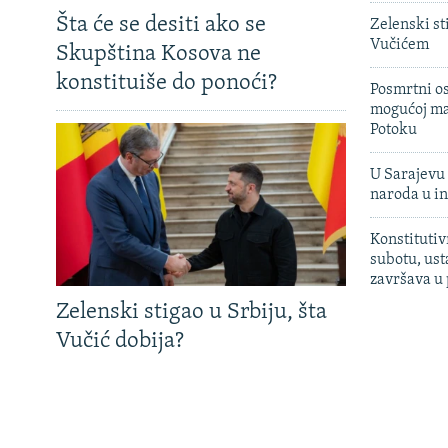
Šta će se desiti ako se
Zelenski st
Vučićem
Skupština Kosova ne
konstituiše do ponoći?
Posmrtni os
mogućoj ma
Potoku
U Sarajevu 
naroda u in
Konstitutiv
subotu, ust
završava u
Zelenski stigao u Srbiju, šta
Vučić dobija?