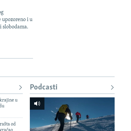
og
je upozoreno i u
i slobodama.
Podcasti
krajine u
adu
rašta od
 vraćao