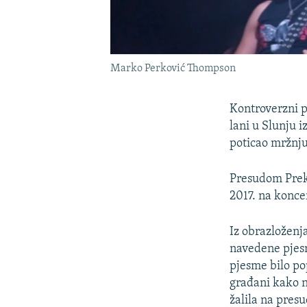
Marko Perković Thompson
Kontroverzni 
lani u Slunju 
poticao mržnju 
Presudom Prek
2017. na konce
Iz obrazloženj
navedene pjesm
pjesme bilo po
građani kako n
žalila na pres