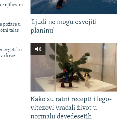
ke njihovim
'Ljudi ne mogu osvojiti
e požare u
planinu'
otni talas
 energetsku
ava kroz
Kako su ratni recepti i lego-
vitezovi vraćali život u
normalu devedesetih