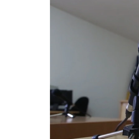
ISPRIČAJ MI
DNEVNO@RSE
SPECIJALI RSE
VIŠE OD NASLOVA
GENOCID U SREBRENICI
POPLAVE I KLIZIŠTA U BIH 2024.
TV LIBERTY
POST SCRIPTUM
MOJA EVROPA
TRI DECENIJE OD RATA U BIH
SVE KARTE DEJTONA
NASTANAK I RASPAD JUGOSLAVIJE