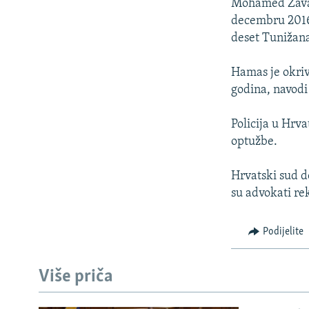
Mohamed Zavari,
decembru 2016.
deset Tunižana
Hamas je okrivi
godina, navodi
Policija u Hrva
optužbe.
Hrvatski sud d
su advokati rekl
Podijelite
Više priča