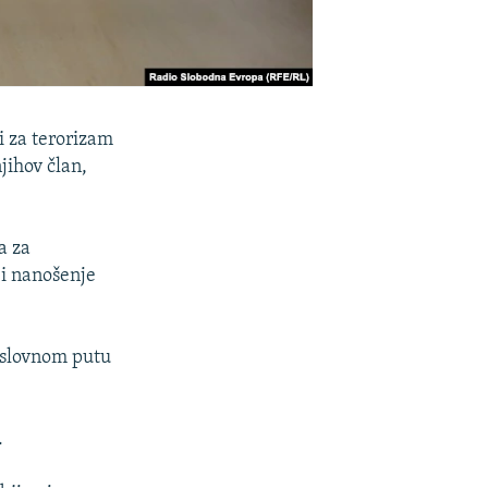
i za terorizam
jihov član,
a za
o i nanošenje
poslovnom putu
.