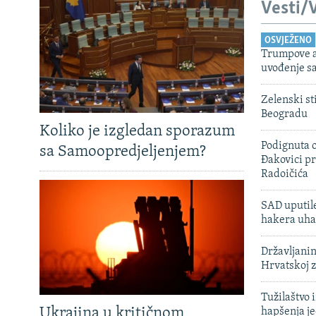
Vesti/V
OSVJEŽENO
Trumpove a
uvođenje sa
Zelenski st
Beogradu
Koliko je izgledan sporazum
Podignuta o
sa Samoopredjeljenjem?
Đakovici pr
Radoičića
SAD uputile
hakera uha
Državljanin
Hrvatskoj 
Tužilaštvo
Ukrajina u kritičnom
hapšenja j