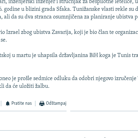
 inženjerski inženjer i stručnjak za bespilotne letelice, u
 godine u blizini grada Sfaka. Tunižanske vlasti rekle su 
, ali da su dva stranca osumnjičena za planiranje ubistva p
o Izrael zbog ubistva Zavarija, koji je bio član te organizac
 se.
tskoj u martu je uhapsila državljanina BiH koga je Tunis tra
oneo je prošle sedmice odluku da odobri njegovo izručenje 
i da će uložiti žalbu.
Pratite nas
Odštampaj