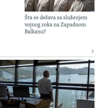
Šta se dešava sa služenjem
vojnog roka na Zapadnom
Balkanu?