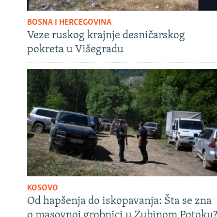
BOSNA I HERCEGOVINA
Veze ruskog krajnje desničarskog
pokreta u Višegradu
KOSOVO
Od hapšenja do iskopavanja: Šta se zna
o masovnoj grobnici u Zubinom Potoku