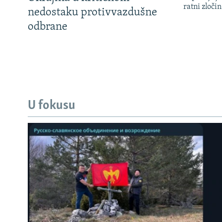
ratni zloči
nedostaku protivvazdušne
odbrane
U fokusu