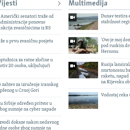
ijesti
Multimedija
Dunav testira
Američki senatori traže od
stabilnost reg
dministracije ponovno
nkcija zvaničnicima iz RS
'Ovo je moj dom
iže u prvu zvaničnu posjetu
pod ruskim dr
Hersonu
ptužnica za ratne zločine u
Rusija lansiral
otiv 20 osoba, uključujući
smrtonosnu ba
raketu, napad
na Kijevsku ob
 zahtev za izručenje iranskog
pšenog u Crnoj Gori
Vodostaj reka 
u Srbije određen pritvor u
zbog sumnje na cyber napade
 izvodi dokaze nakon nedavnog
edne osobe zbog sumnje na