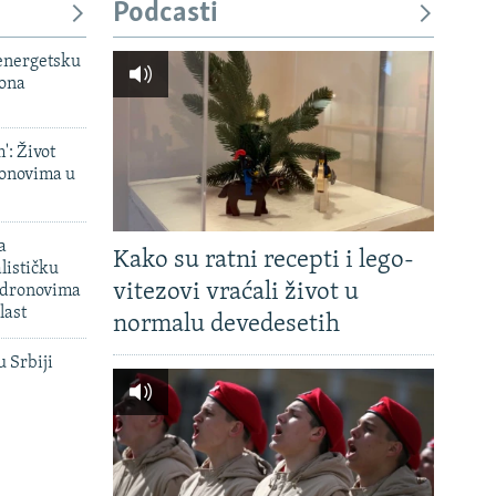
Podcasti
 energetsku
iona
': Život
onovima u
a
Kako su ratni recepti i lego-
lističku
vitezovi vraćali život u
 dronovima
last
normalu devedesetih
u Srbiji