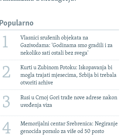
Popularno
1
Vlasnici srušenih objekata na
Gazivodama: 'Godinama smo gradili i za
nekoliko sati ostali bez svega'
2
Kurti u Zubinom Potoku: Iskopavanja bi
mogla trajati mjesecima, Srbija bi trebala
otvoriti arhive
3
Rusi u Crnoj Gori traže nove adrese nakon
uvođenja viza
4
Memorijalni centar Srebrenica: Negiranje
genocida poraslo za više od 50 posto