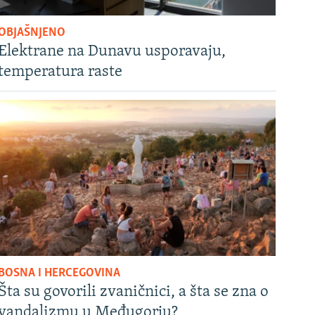
OBJAŠNJENO
Elektrane na Dunavu usporavaju,
temperatura raste
BOSNA I HERCEGOVINA
Šta su govorili zvaničnici, a šta se zna o
vandalizmu u Međugorju?