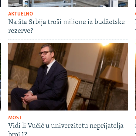
AKTUELNO
Na šta Srbija troši milione iz budžetske
rezerve?
MOST
Vidi li Vučić u univerzitetu neprijatelja
?
broj 1?