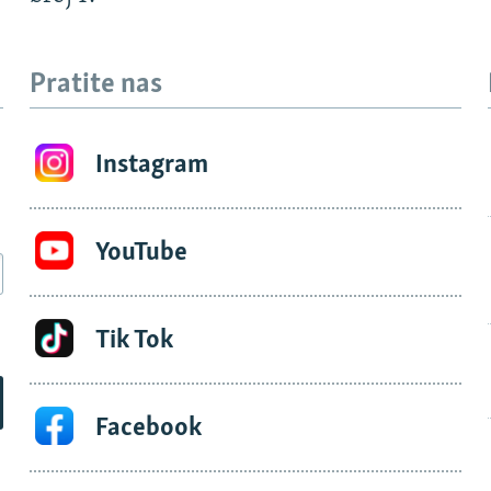
Pratite nas
Instagram
YouTube
Tik Tok
Facebook