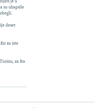
bijen je u
da su uhapsile
obegli.
ije deset
žio za iste
Tunisu, za šta