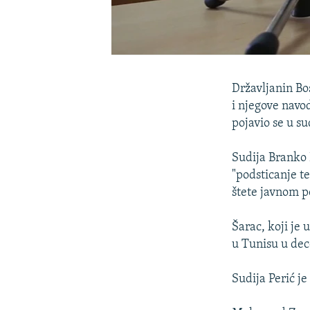
Državljanin Bo
i njegove navo
pojavio se u su
Sudija Branko P
"podsticanje te
štete javnom p
Šarac, koji je
u Tunisu u de
Sudija Perić j