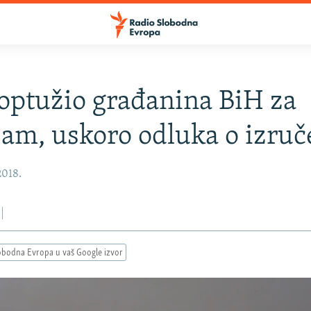
optužio građanina BiH za
zam, uskoro odluka o izruč
2018.
obodna Evropa u vaš Google izvor