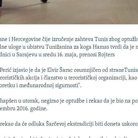
sne i Hercegovine čije izručenje zahteva Tunis zbog optužb
dne uloge u ubistvu Tunižanina za koga Hamas tvrdi da je n
dnici u Sarajevu u sredu 16. maja, prenosi Rojters
erić izjavio je da je Elvir Šarac osumnjičen od straneTunis
rorističkih akcija i članstvo u terorističkoj organizaciji, ka
oretku i međunarodnoj sigurnosti".
 uhapšen u utorak, negirao je optužbe i rekao da je bio na 
cembru 2016. godine.
e rekao da će odluka Šarčevoj ekstradiciji biti doneta uskoro