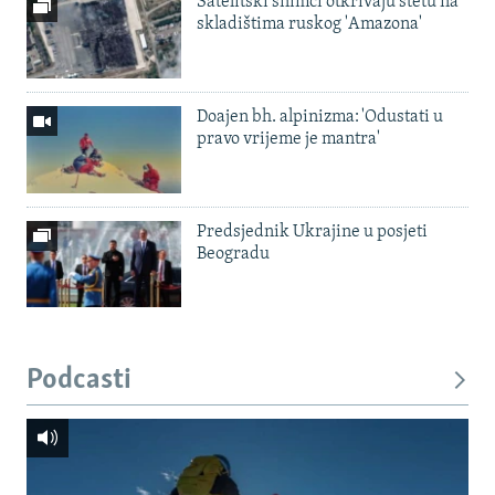
Satelitski snimci otkrivaju štetu na
skladištima ruskog 'Amazona'
Doajen bh. alpinizma: 'Odustati u
pravo vrijeme je mantra'
Predsjednik Ukrajine u posjeti
Beogradu
Podcasti