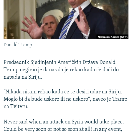
ISPRIČAJ MI
DNEVNO@RSE
SPECIJALI RSE
VIŠE OD NASLOVA
PRATITE NAS
Donald Tramp
GENOCID U SREBRENICI
POPLAVE I KLIZIŠTA U BIH 2024.
Predsednik Sjedinjenih Američkih Država Donald
TV LIBERTY
Tramp negirao je danas da je rekao kada će doći do
Sve RFE/RL stranice
napada na Siriju.
POST SCRIPTUM
MOJA EVROPA
"Nikada nisam rekao kada će se desiti udar na Siriju.
Moglo bi da bude uskoro ili ne uskoro", naveo je Tramp
TRI DECENIJE OD RATA U BIH
na Tviteru.
SVE KARTE DEJTONA
Never said when an attack on Syria would take place.
NASTANAK I RASPAD JUGOSLAVIJE
Could be very soon or not so soon at all! In any event,