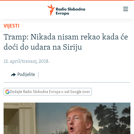
Dostupni
linkovi
Pređite
VIJESTI
na
VIJESTI
Tramp: Nikada nisam rekao kada će
glavni
BOSNA I HERCEGOVINA
sadržaj
doći do udara na Siriju
SRBIJA
Pređite
na
12. april/travanj, 2018.
KOSOVO
glavnu
CRNA GORA
Podijelite
navigaciju
Pređite
VIZUELNO
na
Dodajte Radio Slobodna Evropa u vaš Google izvor
PODCASTI
VIDEO
pretragu
RAT U UKRAJINI
FOTOGALERIJE
KINA NA BALKANU
INFOGRAFIKE
RSE PRIČE IZ SVIJETA