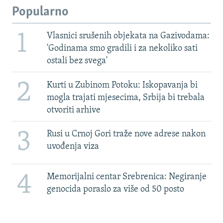
Popularno
1
Vlasnici srušenih objekata na Gazivodama:
'Godinama smo gradili i za nekoliko sati
ostali bez svega'
2
Kurti u Zubinom Potoku: Iskopavanja bi
mogla trajati mjesecima, Srbija bi trebala
otvoriti arhive
3
Rusi u Crnoj Gori traže nove adrese nakon
uvođenja viza
4
Memorijalni centar Srebrenica: Negiranje
genocida poraslo za više od 50 posto