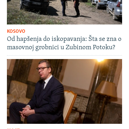
KOSOVO
Od hapšenja do iskopavanja: Šta se zna o
masovnoj grobnici u Zubinom Potoku?