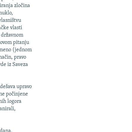
iranja zločina
muklo,
vlasništvu
ačke vlasti
ja državnom
 ovom pitanju
remeno (jednom
 način, pravo
rde iz Saveza
 dešava upravo
ine počinjene
nih logora
anirali,
 dana,