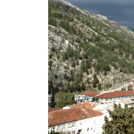
ISPRIČAJ MI
DNEVNO@RSE
SPECIJALI RSE
VIŠE OD NASLOVA
GENOCID U SREBRENICI
POPLAVE I KLIZIŠTA U BIH 2024.
TV LIBERTY
POST SCRIPTUM
MOJA EVROPA
TRI DECENIJE OD RATA U BIH
SVE KARTE DEJTONA
NASTANAK I RASPAD JUGOSLAVIJE