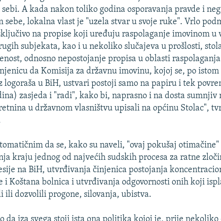
sebi. A kada nakon toliko godina osporavanja pravde i neg
m sebe, lokalna vlast je "uzela stvar u svoje ruke". Vrlo pod
isključivo na propise koji uređuju raspolaganje imovinom u 
rugih subjekata, kao i u nekoliko slučajeva u prošlosti, stol
enost, odnosno nepostojanje propisa u oblasti raspolagan
njenicu da Komisija za državnu imovinu, kojoj se, po istom
z logoraša u BiH, ustvari postoji samo na papiru i tek pov
godina) zasjeda i "radi", kako bi, naprasno i na dosta sumnjiv
retnina u državnom vlasništvu upisali na općinu Stolac", tv
.
omatičnim da se, kako su naveli, "ovaj pokušaj otimačine"
ja kraju jednog od najvećih sudskih procesa za ratne zloč
esije na BiH, utvrđivanja činjenica postojanja koncentracio
i Koštana bolnica i utvrđivanja odgovornosti onih koji ispl
li ili dozvolili progone, silovanja, ubistva.
no da iza svega stoji ista ona politika kojoj je, prije nekoliko