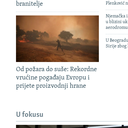
branitelje
Plenković n
Njemačka is
u blizini u
aerodromu
U Beogradu
Sirije zbog
Od požara do suše: Rekordne
vrućine pogađaju Evropu i
prijete proizvodnji hrane
U fokusu