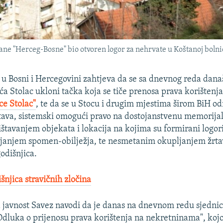
zvane "Herceg-Bosne" bio otvoren logor za nehrvate u Koštanoj bolni
 u Bosni i Hercegovini zahtjeva da se sa dnevnog reda dana
ća Stolac ukloni tačka koja se tiče prenosa prava korištenj
ce Stolac"
, te da se u Stocu i drugim mjestima širom BiH o
tava, sistemski omogući pravo na dostojanstvenu memorijali
štavanjem objekata i lokacija na kojima su formirani logori
vljanjem spomen-obilježja, te nesmetanim okupljanjem žrta
odišnjica.
šnjica stravičnih zločina
 javnost Savez navodi da je danas na dnevnom redu sjedni
"Odluka o prijenosu prava korištenja na nekretninama", koj