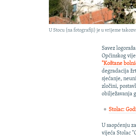
U Stocu (na fotografiji) je u vrijeme tako
Savez logoraša
Općinskog vije
"Koštane bolni
degradacija žr
sjećanje, neuni
zločini, posta
obilježavanja g
Stolac: Godi
U saopćenju za
vijeća Stolac 