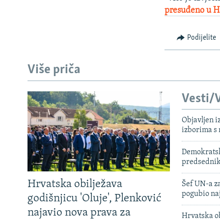
presuđeno u 
Podijelite
Više priča
Vesti/V
Objavljen i
izborima s
Demokratski
predsedni
Hrvatska obilježava
Šef UN-a za
pogubio na
godišnjicu 'Oluje', Plenković
najavio nova prava za
Hrvatska ob