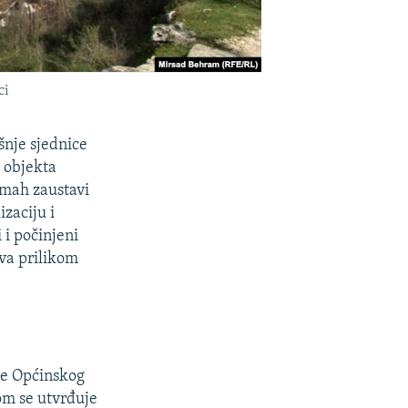
ci
šnje sjednice
a objekta
dmah zaustavi
zaciju i
 i počinjeni
va prilikom
ce Općinskog
om se utvrđuje