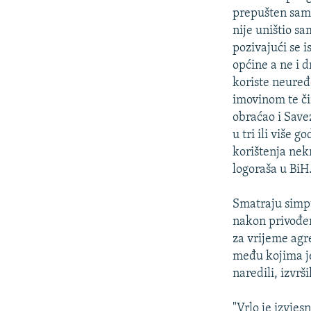
prepušten sam 
nije uništio sa
pozivajući se 
općine a ne i d
koriste neuređ
imovinom te či
obraćao i Save
u tri ili više 
korištenja nek
logoraša u BiH
Smatraju simpt
nakon privođen
za vrijeme agr
među kojima je 
naredili, izvrši
"Vrlo je izvjes