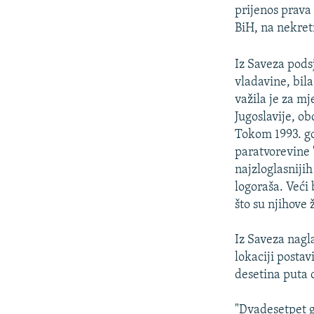
prijenos prava
BiH, na nekret
Iz Saveza pods
vladavine, bila
važila je za mj
Jugoslavije, ob
Tokom 1993. go
paratvorevine 
najzloglasnijih
logoraša. Veći 
što su njihove 
Iz Saveza nagl
lokaciji postav
desetina puta o
"Dvadesetpet g