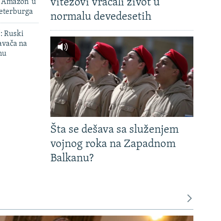
vitezovi vraćali život u
i Amazon' u
Peterburga
normalu devedesetih
': Ruski
avača na
nu
Šta se dešava sa služenjem
vojnog roka na Zapadnom
Balkanu?