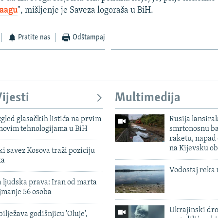
Haagu
", mišljenje je Saveza logoraša u BiH.
Pratite nas
Odštampaj
ijesti
Multimedija
zgled glasačkih listića na prvim
Rusija lansiral
 novim tehnologijama u BiH
smrtonosnu ba
raketu, napad
na Kijevsku ob
 savez Kosova traži poziciju
ka
Vodostaj reka 
 ljudska prava: Iran od marta
jmanje 56 osoba
Ukrajinski dr
ilježava godišnjicu 'Oluje',