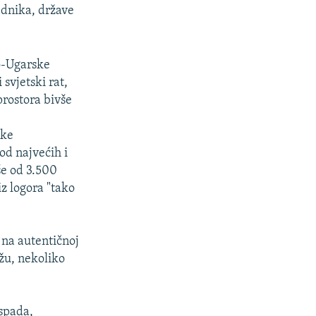
ednika, države
ro-Ugarske
 svjetski rat,
prostora bivše
čke
od najvećih i
še od 3.500
iz logora "tako
 na autentičnoj
ažu, nekoliko
aspada,