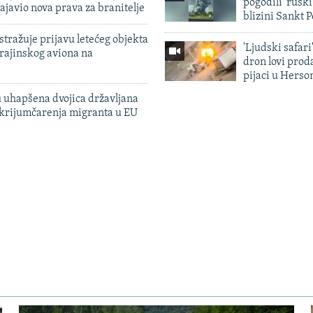
pogodili 'rusk
ajavio nova prava za branitelje
blizini Sankt 
tražuje prijavu letećeg objekta
'Ljudski safari
krajinskog aviona na
dron lovi prod
pijaci u Herso
 uhapšena dvojica državljana
 krijumčarenja migranta u EU