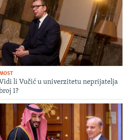
MOST
Vidi li Vučić u univerzitetu neprijatelja
broj 1?