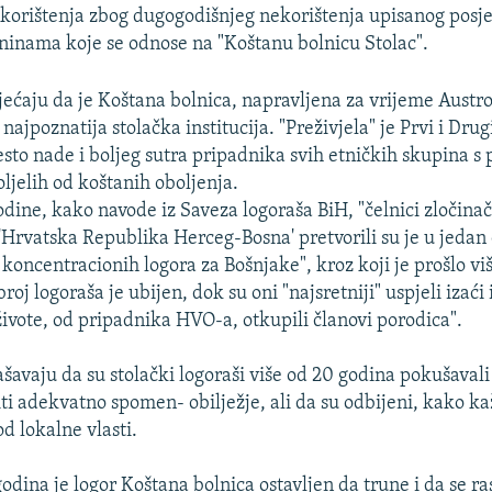
 korištenja zbog dugogodišnjeg nekorištenja upisanog posj
ninama koje se odnose na "Koštanu bolnicu Stolac".
jećaju da je Koštana bolnica, napravljena za vrijeme Aust
 najpoznatija stolačka institucija. "Preživjela" je Prvi i Drugi
esto nade i boljeg sutra pripadnika svih etničkih skupina s 
oljelih od koštanih oboljenja.
dine, kako navode iz Saveza logoraša BiH, "čelnici zločina
'Hrvatska Republika Herceg-Bosna' pretvorili su je u jedan 
 koncentracionih logora za Bošnjake", kroz koji je prošlo vi
broj logoraša je ubijen, dok su oni "najsretniji" uspjeli izaći 
živote, od pripadnika HVO-a, otkupili članovi porodica".
ašavaju da su stolački logoraši više od 20 godina pokušavali
iti adekvatno spomen- obilježje, ali da su odbijeni, kako k
d lokalne vlasti.
odina je logor Koštana bolnica ostavljen da trune i da se r