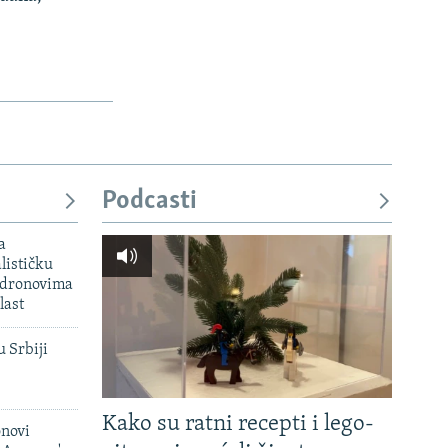
Podcasti
a
lističku
 dronovima
last
u Srbiji
Kako su ratni recepti i lego-
onovi