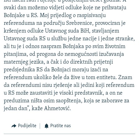
isti način radi i djeluje u posljednjih deset godina. A
svaki dan možemo vidjeti odluke koje ne prihvataju
Bošnjake u RS. Moj prijedlog o raspisivanju
referenduma na području Srebrenice, provociran je
kršenjem odluke Ustavnog suda BiH, stavljanjem
Ustavnog suda RS u službu jedne nacije i jedne stranke,
ali tu je i odnos naspram Bošnjaka po svim životnim
pitanjima, od progona do nemogućnosti izučavanja
maternjeg jezika, a čak i do direktnih prijetnji
predsjednika RS da Bošnjaci moraju izaći na
referendum ukoliko žele da žive u tom entitetu. Znam
da referendumi nisu rješenje ali jedini koji referendum
u RS može zaustaviti je visoki predstavnik, a on ne
preduzima ništa osim saopštenja, koja se zaborave za
jedan dan”, kaže Ahmetović.
Podijelite
Pratite nas