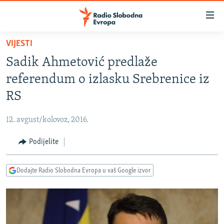
Dostupni
linkovi
Pređite
VIJESTI
na
VIJESTI
Sadik Ahmetović predlaže
glavni
BOSNA I HERCEGOVINA
sadržaj
referendum o izlasku Srebrenice iz
SRBIJA
Pređite
RS
na
KOSOVO
glavnu
12. avgust/kolovoz, 2016.
CRNA GORA
navigaciju
Pređite
Podijelite
VIZUELNO
na
PODCASTI
VIDEO
pretragu
Dodajte Radio Slobodna Evropa u vaš Google izvor
RAT U UKRAJINI
FOTOGALERIJE
KINA NA BALKANU
INFOGRAFIKE
RSE PRIČE IZ SVIJETA