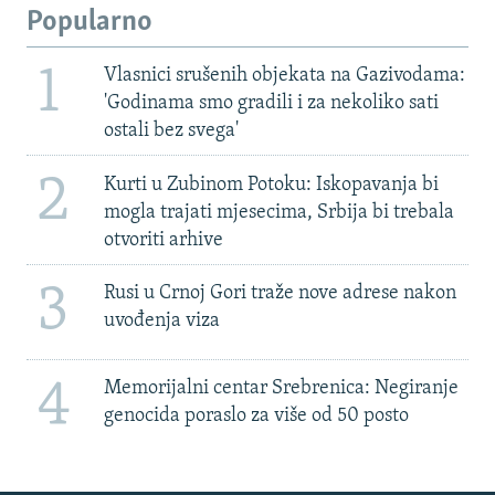
Popularno
1
Vlasnici srušenih objekata na Gazivodama:
'Godinama smo gradili i za nekoliko sati
ostali bez svega'
2
Kurti u Zubinom Potoku: Iskopavanja bi
mogla trajati mjesecima, Srbija bi trebala
otvoriti arhive
3
Rusi u Crnoj Gori traže nove adrese nakon
uvođenja viza
4
Memorijalni centar Srebrenica: Negiranje
genocida poraslo za više od 50 posto