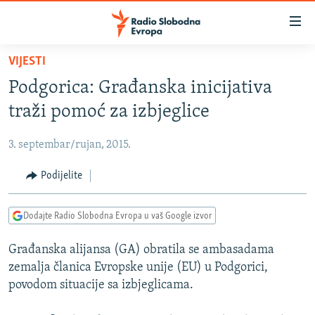
Dostupni
linkovi
Pređite
VIJESTI
na
VIJESTI
Podgorica: Građanska inicijativa
glavni
BOSNA I HERCEGOVINA
sadržaj
traži pomoć za izbjeglice
SRBIJA
Pređite
na
3. septembar/rujan, 2015.
KOSOVO
glavnu
CRNA GORA
Podijelite
navigaciju
Pređite
VIZUELNO
na
Dodajte Radio Slobodna Evropa u vaš Google izvor
PODCASTI
VIDEO
pretragu
Građanska alijansa (GA) obratila se ambasadama
RAT U UKRAJINI
FOTOGALERIJE
zemalja članica Evropske unije (EU) u Podgorici,
KINA NA BALKANU
INFOGRAFIKE
povodom situacije sa izbjeglicama.
RSE PRIČE IZ SVIJETA