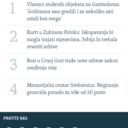
1
Vlasnici srušenih objekata na Gazivodama:
'Godinama smo gradili i za nekoliko sati
ostali bez svega'
2
Kurti u Zubinom Potoku: Iskopavanja bi
mogla trajati mjesecima, Srbija bi trebala
otvoriti arhive
3
Rusi u Crnoj Gori traže nove adrese nakon
uvođenja viza
4
Memorijalni centar Srebrenica: Negiranje
genocida poraslo za više od 50 posto
PRATITE NAS