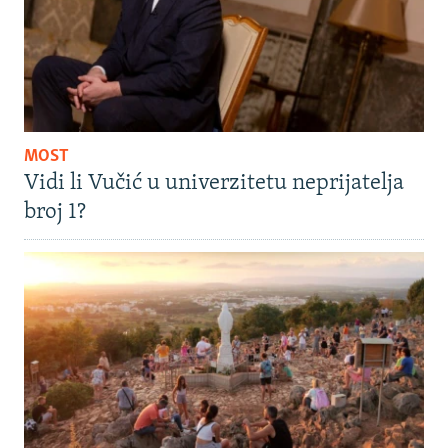
MOST
Vidi li Vučić u univerzitetu neprijatelja
broj 1?