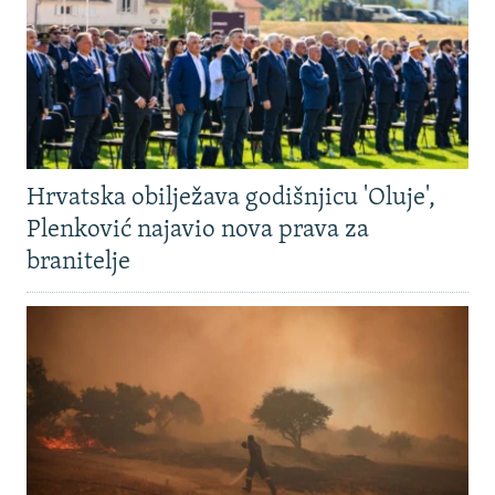
Hrvatska obilježava godišnjicu 'Oluje',
Plenković najavio nova prava za
branitelje