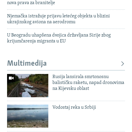
nova prava za branitelje
Njemačka istražuje prijavu letećeg objekta u blizini
ukrajinskog aviona na aerodromu
U Beogradu uhapšena dvojica državljana Sirije zbog
krijumčarenja migranta u EU
Multimedija
Rusija lansirala smrtonosnu
balističku raketu, napad dronovima
na Kijevsku oblast
Vodostaj reka u Srbiji