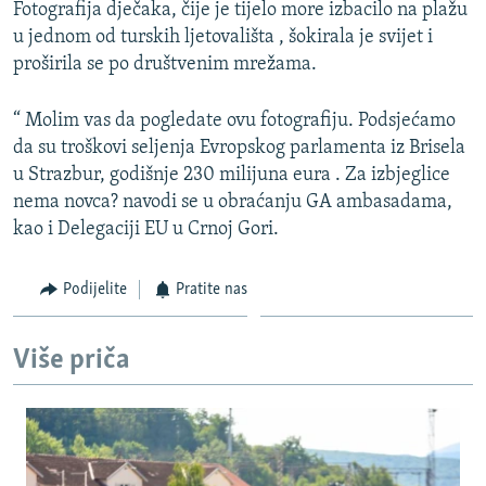
Fotografija dječaka, čije je tijelo more izbacilo na plažu
ISPRIČAJ MI
u jednom od turskih ljetovališta , šokirala je svijet i
DNEVNO@RSE
proširila se po društvenim mrežama.
SPECIJALI RSE
“ Molim vas da pogledate ovu fotografiju. Podsjećamo
VIŠE OD NASLOVA
da su troškovi seljenja Evropskog parlamenta iz Brisela
PRATITE NAS
u Strazbur, godišnje 230 milijuna eura . Za izbjeglice
GENOCID U SREBRENICI
nema novca? navodi se u obraćanju GA ambasadama,
POPLAVE I KLIZIŠTA U BIH 2024.
kao i Delegaciji EU u Crnoj Gori.
TV LIBERTY
Sve RFE/RL stranice
Podijelite
Pratite nas
POST SCRIPTUM
MOJA EVROPA
Više priča
TRI DECENIJE OD RATA U BIH
SVE KARTE DEJTONA
NASTANAK I RASPAD JUGOSLAVIJE