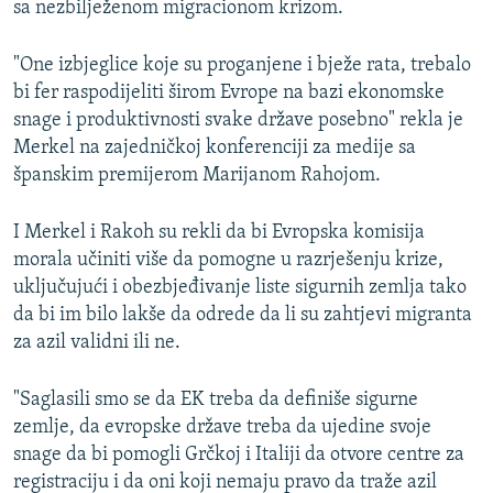
sa nezbilježenom migracionom krizom.
ISPRIČAJ MI
DNEVNO@RSE
"One izbjeglice koje su proganjene i bježe rata, trebalo
bi fer raspodijeliti širom Evrope na bazi ekonomske
SPECIJALI RSE
snage i produktivnosti svake države posebno" rekla je
VIŠE OD NASLOVA
Merkel na zajedničkoj konferenciji za medije sa
PRATITE NAS
španskim premijerom Marijanom Rahojom.
GENOCID U SREBRENICI
POPLAVE I KLIZIŠTA U BIH 2024.
I Merkel i Rakoh su rekli da bi Evropska komisija
morala učiniti više da pomogne u razrješenju krize,
TV LIBERTY
Sve RFE/RL stranice
uključujući i obezbjeđivanje liste sigurnih zemlja tako
POST SCRIPTUM
da bi im bilo lakše da odrede da li su zahtjevi migranta
MOJA EVROPA
za azil validni ili ne.
TRI DECENIJE OD RATA U BIH
"Saglasili smo se da EK treba da definiše sigurne
SVE KARTE DEJTONA
zemlje, da evropske države treba da ujedine svoje
snage da bi pomogli Grčkoj i Italiji da otvore centre za
NASTANAK I RASPAD JUGOSLAVIJE
registraciju i da oni koji nemaju pravo da traže azil