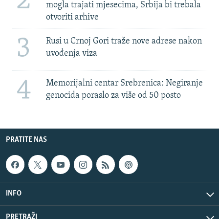
2
mogla trajati mjesecima, Srbija bi trebala
otvoriti arhive
3
Rusi u Crnoj Gori traže nove adrese nakon
uvođenja viza
4
Memorijalni centar Srebrenica: Negiranje
genocida poraslo za više od 50 posto
PRATITE NAS
INFO
PRETRAŽI