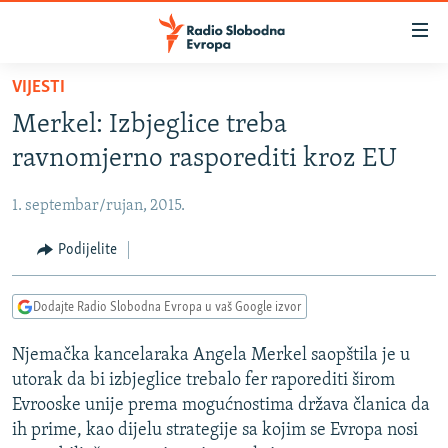
Dostupni
linkovi
Pređite
VIJESTI
na
VIJESTI
Merkel: Izbjeglice treba
glavni
BOSNA I HERCEGOVINA
sadržaj
ravnomjerno rasporediti kroz EU
SRBIJA
Pređite
na
1. septembar/rujan, 2015.
KOSOVO
glavnu
CRNA GORA
Podijelite
navigaciju
Pređite
VIZUELNO
na
Dodajte Radio Slobodna Evropa u vaš Google izvor
PODCASTI
VIDEO
pretragu
Njemačka kancelaraka Angela Merkel saopštila je u
RAT U UKRAJINI
FOTOGALERIJE
utorak da bi izbjeglice trebalo fer raporediti širom
KINA NA BALKANU
INFOGRAFIKE
Evrooske unije prema mogućnostima država članica da
ih prime, kao dijelu strategije sa kojim se Evropa nosi
RSE PRIČE IZ SVIJETA