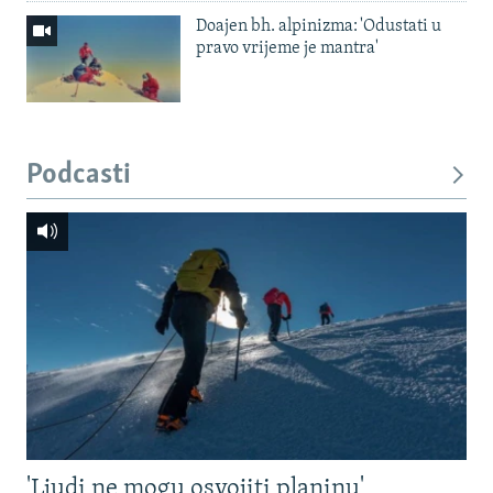
Doajen bh. alpinizma: 'Odustati u
pravo vrijeme je mantra'
Podcasti
'Ljudi ne mogu osvojiti planinu'