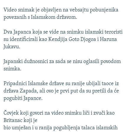
ISPRIČAJ MI
Video snimak je objavljen na vebsajtu pobunjenika
DNEVNO@RSE
povezanih s Islamskom državom.
SPECIJALI RSE
Dva Japanca koja se vide na snimku islamski teroristi
VIŠE OD NASLOVA
su identificirali kao Kendjija Goto Djogoa i Haruna
PRATITE NAS
Jukavu.
GENOCID U SREBRENICI
POPLAVE I KLIZIŠTA U BIH 2024.
Japanski dužnosnici za sada se nisu oglasili povodom
snimka.
TV LIBERTY
Sve RFE/RL stranice
POST SCRIPTUM
Pripadnici Islamske države su ranije ubijali taoce iz
MOJA EVROPA
država Zapada, ali ovo je prvi put da su pretili da će
pogubiti Japance.
TRI DECENIJE OD RATA U BIH
SVE KARTE DEJTONA
Čovjek koji govori na video snimku liči i zvuči kao
Britanac koji je
NASTANAK I RASPAD JUGOSLAVIJE
bio umješan i u ranija pogubljenja talaca islamskih