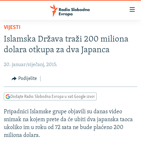
Dostupni
linkovi
Pređite
VIJESTI
na
VIJESTI
Islamska Država traži 200 miliona
glavni
BOSNA I HERCEGOVINA
sadržaj
dolara otkupa za dva Japanca
SRBIJA
Pređite
na
20. januar/siječanj, 2015.
KOSOVO
glavnu
CRNA GORA
Podijelite
navigaciju
Pređite
VIZUELNO
na
Dodajte Radio Slobodna Evropa u vaš Google izvor
PODCASTI
VIDEO
pretragu
Pripadnici Islamske grupe objavili su danas video
RAT U UKRAJINI
FOTOGALERIJE
snimak na kojem prete da će ubiti dva japanska taoca
KINA NA BALKANU
INFOGRAFIKE
ukoliko im u roku od 72 sata ne bude plaćeno 200
miliona dolara.
RSE PRIČE IZ SVIJETA