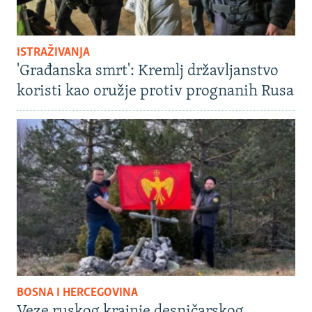
ISTRAŽIVANJA
'Građanska smrt': Kremlj državljanstvo
koristi kao oružje protiv prognanih Rusa
BOSNA I HERCEGOVINA
Veze ruskog krajnje desničarskog