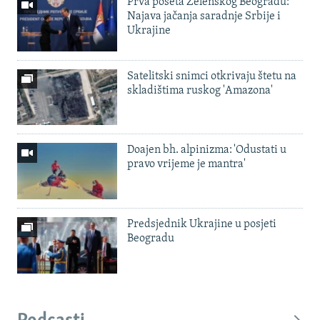
Prva poseta Zelenskog Beogradu:
Najava jačanja saradnje Srbije i
Ukrajine
Satelitski snimci otkrivaju štetu na
skladištima ruskog 'Amazona'
Doajen bh. alpinizma: 'Odustati u
pravo vrijeme je mantra'
Predsjednik Ukrajine u posjeti
Beogradu