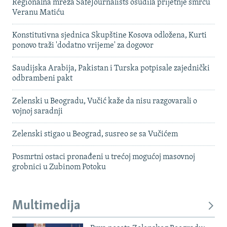
Regionalna mreža SafeJournalists osudila prijetnje smrću
Veranu Matiću
Konstitutivna sjednica Skupštine Kosova odložena, Kurti
ponovo traži 'dodatno vrijeme' za dogovor
Saudijska Arabija, Pakistan i Turska potpisale zajednički
odbrambeni pakt
Zelenski u Beogradu, Vučić kaže da nisu razgovarali o
vojnoj saradnji
Zelenski stigao u Beograd, susreo se sa Vučićem
Posmrtni ostaci pronađeni u trećoj mogućoj masovnoj
grobnici u Zubinom Potoku
Multimedija