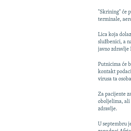
ISPRIČAJ MI
DNEVNO@RSE
"Skrining" će 
terminale, aero
SPECIJALI RSE
VIŠE OD NASLOVA
Lica koja dolaz
službenici, a n
GENOCID U SREBRENICI
javno zdravlje
POPLAVE I KLIZIŠTA U BIH 2024.
TV LIBERTY
Putnicima će b
kontakt podaci
POST SCRIPTUM
virusa ta osoba
MOJA EVROPA
Za pacijente za
TRI DECENIJE OD RATA U BIH
oboljelima, al
SVE KARTE DEJTONA
zdravlje.
NASTANAK I RASPAD JUGOSLAVIJE
U septembru je