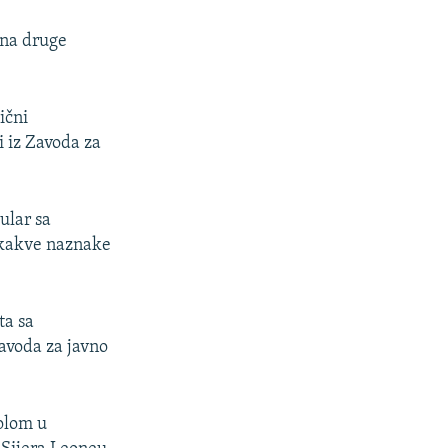
 na druge
ični
i iz Zavoda za
ular sa
o kakve naznake
ta sa
avoda za javno
bolom u