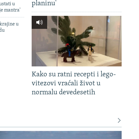
planinu'
ustati u
je mantra'
krajine u
adu
Kako su ratni recepti i lego-
vitezovi vraćali život u
normalu devedesetih