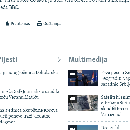
. Virus ebole do sada je ubio više od 4.000 ljudi u Liberiji
jeća BBC.
Pratite nas
Odštampaj
ijesti
Multimedija
biji, najugroženija Deliblatska
Prva poseta Z
Beogradu: Naja
saradnje Srbij
mreža SafeJournalists osudila
smrću Veranu Matiću
Satelitski sni
otkrivaju štetu
skladištima r
vna sjednica Skupštine Kosova
'Amazona'
urti ponovo traži 'dodatno
 dogovor
Doajen bh.