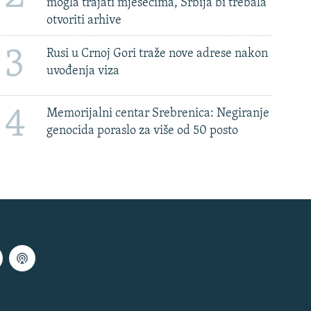
mogla trajati mjesecima, Srbija bi trebala
otvoriti arhive
3
Rusi u Crnoj Gori traže nove adrese nakon
uvođenja viza
4
Memorijalni centar Srebrenica: Negiranje
genocida poraslo za više od 50 posto