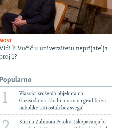
MOST
Vidi li Vučić u univerzitetu neprijatelja
broj 1?
Popularno
1
Vlasnici srušenih objekata na
Gazivodama: 'Godinama smo gradili i za
nekoliko sati ostali bez svega'
2
Kurti u Zubinom Potoku: Iskopavanja bi