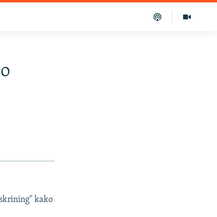
lo
"skrining" kako