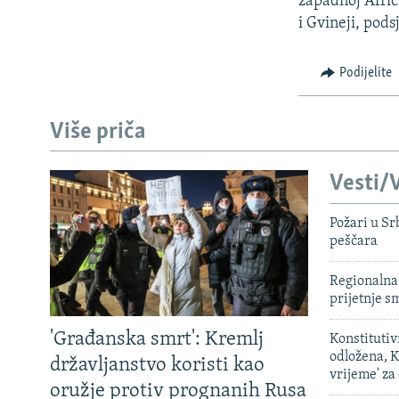
zapadnoj Africi
i Gvineji, pods
Podijelite
Više priča
Vesti/V
Požari u Sr
peščara
Regionalna 
prijetnje 
'Građanska smrt': Kremlj
Konstituti
odložena, K
državljanstvo koristi kao
vrijeme' za
oružje protiv prognanih Rusa