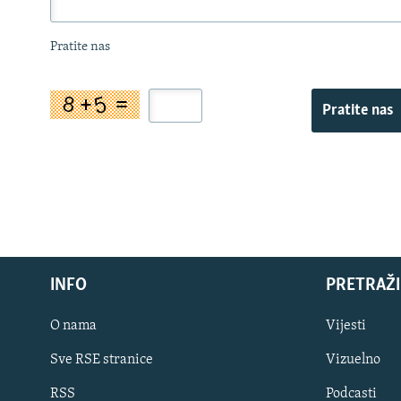
Pratite nas
Pratite nas
INFO
PRETRAŽI
O nama
Vijesti
Sve RSE stranice
Vizuelno
PRATITE NAS
RSS
Podcasti