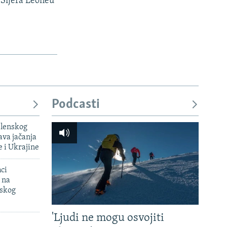
, Sijera Leoneu
Podcasti
elenskog
va jačanja
e i Ukrajine
mci
 na
uskog
'Ljudi ne mogu osvojiti