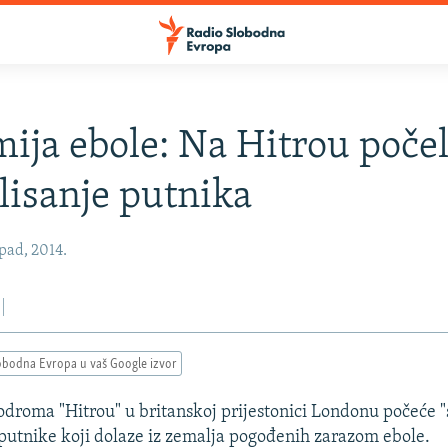
ija ebole: Na Hitrou poče
lisanje putnika
opad, 2014.
obodna Evropa u vaš Google izvor
odroma "Hitrou" u britanskoj prijestonici Londonu počeće 
i putnike koji dolaze iz zemalja pogođenih zarazom ebole.