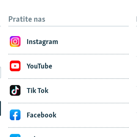
Pratite nas
Instagram
YouTube
Tik Tok
Facebook