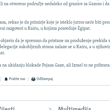
pali na otvoreno područje nedaleko od granice sa Gazom i da 
a, rekao je da primirje koje je isteklo jutros neće biti pro
jeni razgovori u Kairu, u kojima posreduje Egipat.
je objavio da je spreman da pristane na produženje prekida 
elegacije sukobljenih strana nalaze se u Kairu, a u njiho
at.
a na ukidanju blokade Pojasa Gaze, ali Izrael to ne prihvata
Pratite nas
Odštampaj
ijesti
Multimedija