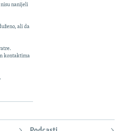
nisu nanijeli
duženo, ali da
vatre.
vim kontaktima
.
Podcasti