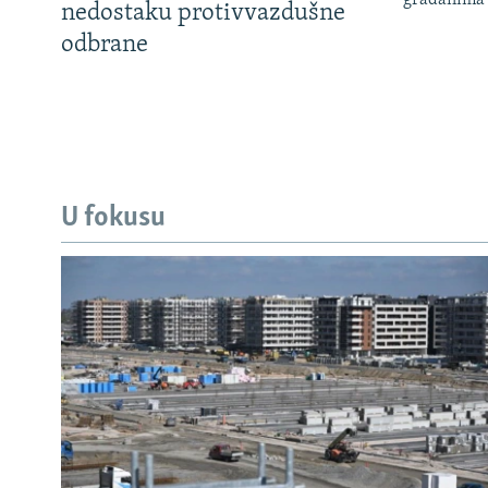
nedostaku protivvazdušne
odbrane
U fokusu