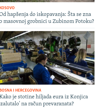
KOSOVO
Od hapšenja do iskopavanja: Šta se zna
o masovnoj grobnici u Zubinom Potoku?
BOSNA I HERCEGOVINA
Kako je stotine hiljada eura iz Konjica
'zalutalo' na račun prevaranata?