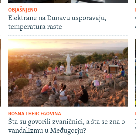
OBJAŠNJENO
Elektrane na Dunavu usporavaju,
temperatura raste
BOSNA I HERCEGOVINA
Šta su govorili zvaničnici, a šta se zna o
vandalizmu u Međugorju?