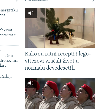
 energetsku
iona
': Život
onovima u
a
Kako su ratni recepti i lego-
lističku
vitezovi vraćali život u
 dronovima
last
normalu devedesetih
u Srbiji