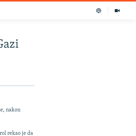
Gazi
aze, nakon
rol rekao je da