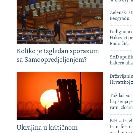
Zelenski st
Beogradu
Podignuta o
Đakovici pr
Radoičića
Koliko je izgledan sporazum
SAD uputile
sa Samoopredjeljenjem?
hakera uha
Državljanin
Hrvatskoj 
Tužilaštvo
hapšenja j
ratni zloči
BiH zatražil
Ukrajina u kritičnom
transferi n
građanima