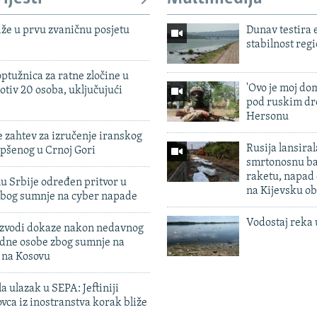
iže u prvu zvaničnu posjetu
Dunav testira
stabilnost reg
ptužnica za ratne zločine u
'Ovo je moj dom
otiv 20 osoba, uključujući
pod ruskim dr
Hersonu
 zahtev za izručenje iranskog
Rusija lansiral
pšenog u Crnoj Gori
smrtonosnu ba
raketu, napad
u Srbije određen pritvor u
na Kijevsku ob
zbog sumnje na cyber napade
Vodostaj reka 
 izvodi dokaze nakon nedavnog
edne osobe zbog sumnje na
n na Kosovu
a ulazak u SEPA: Jeftiniji
ovca iz inostranstva korak bliže