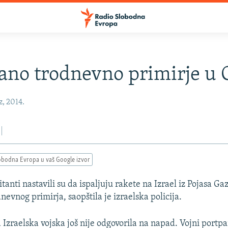
no trodnevno primirje u 
z, 2014.
obodna Evropa u vaš Google izvor
itanti nastavili su da ispaljuju rakete na Izrael iz Pojasa G
evnog primirja, saopštila je izraelska policija.
 Izraelska vojska još nije odgovorila na napad. Vojni portpa