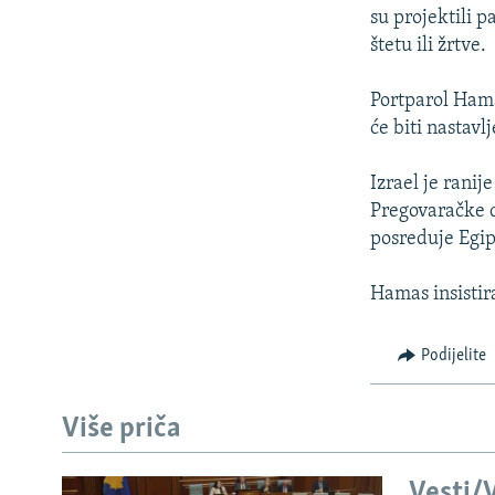
ISPRIČAJ MI
su projektili 
DNEVNO@RSE
štetu ili žrtve.
SPECIJALI RSE
Portparol Hamas
VIŠE OD NASLOVA
će biti nastavl
GENOCID U SREBRENICI
Izrael je rani
POPLAVE I KLIZIŠTA U BIH 2024.
Pregovaračke d
posreduje Egip
TV LIBERTY
POST SCRIPTUM
Hamas insistir
MOJA EVROPA
Podijelite
TRI DECENIJE OD RATA U BIH
SVE KARTE DEJTONA
Više priča
NASTANAK I RASPAD JUGOSLAVIJE
Vesti/V