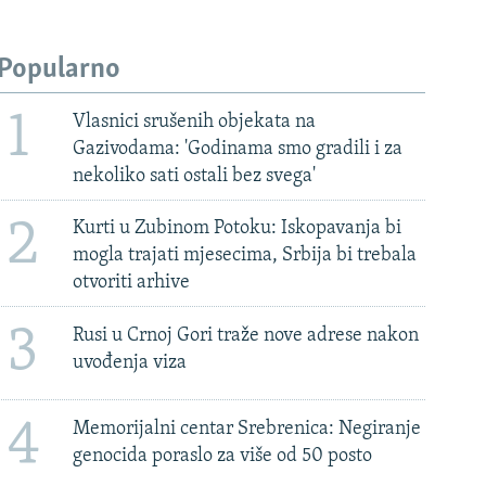
Popularno
1
Vlasnici srušenih objekata na
Gazivodama: 'Godinama smo gradili i za
nekoliko sati ostali bez svega'
2
Kurti u Zubinom Potoku: Iskopavanja bi
mogla trajati mjesecima, Srbija bi trebala
otvoriti arhive
3
Rusi u Crnoj Gori traže nove adrese nakon
uvođenja viza
4
Memorijalni centar Srebrenica: Negiranje
genocida poraslo za više od 50 posto