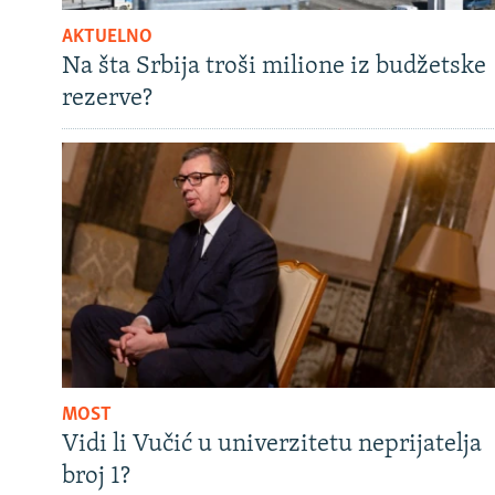
AKTUELNO
Na šta Srbija troši milione iz budžetske
rezerve?
MOST
Vidi li Vučić u univerzitetu neprijatelja
broj 1?