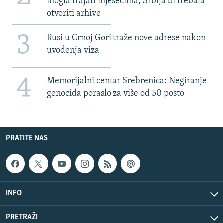
mogla trajati mjesecima, Srbija bi trebala
otvoriti arhive
3
Rusi u Crnoj Gori traže nove adrese nakon
uvođenja viza
4
Memorijalni centar Srebrenica: Negiranje
genocida poraslo za više od 50 posto
PRATITE NAS
INFO
PRETRAŽI