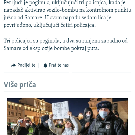
Pet ljudi je poginulo, uključujući tri policajca, kada je
ISPRIČAJ MI
napadač aktivirao vozilo-bombu na kontrolnom punktu
DNEVNO@RSE
južno od Samare. U ovom napadu sedam lica je
povrijeđeno, uključujući četiri policajca.
SPECIJALI RSE
VIŠE OD NASLOVA
Tri policajca su poginula, a dva su ranjena zapadno od
PRATITE NAS
Samare od eksplozije bombe pokraj puta.
GENOCID U SREBRENICI
POPLAVE I KLIZIŠTA U BIH 2024.
Podijelite
Pratite nas
TV LIBERTY
Sve RFE/RL stranice
POST SCRIPTUM
Više priča
MOJA EVROPA
TRI DECENIJE OD RATA U BIH
SVE KARTE DEJTONA
NASTANAK I RASPAD JUGOSLAVIJE