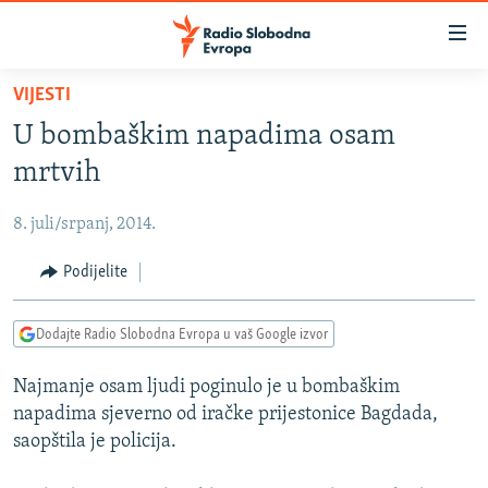
Dostupni
linkovi
Pređite
VIJESTI
na
VIJESTI
U bombaškim napadima osam
glavni
BOSNA I HERCEGOVINA
sadržaj
mrtvih
SRBIJA
Pređite
na
8. juli/srpanj, 2014.
KOSOVO
glavnu
CRNA GORA
Podijelite
navigaciju
Pređite
VIZUELNO
na
Dodajte Radio Slobodna Evropa u vaš Google izvor
PODCASTI
VIDEO
pretragu
Najmanje osam ljudi poginulo je u bombaškim
RAT U UKRAJINI
FOTOGALERIJE
napadima sjeverno od iračke prijestonice Bagdada,
KINA NA BALKANU
INFOGRAFIKE
saopštila je policija.
RSE PRIČE IZ SVIJETA