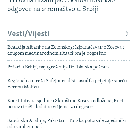
'Tri dana nisam jeo': Solidarnost kao
odgovor na siromaštvo u Srbiji
Vesti/Vijesti
Reakcija Albanije na Zelenskog: Izjednačavanje Kosova s ​​
drugom međunarodnom situacijom je pogrešno
Požari u Srbiji, najugroženija Deliblatska peščara
Regionalna mreža SafeJournalists osudila prijetnje smrću
Veranu Matiću
Konstitutivna sjednica Skupštine Kosova odložena, Kurti
ponovo traži 'dodatno vrijeme' za dogovor
Saudijska Arabija, Pakistan i Turska potpisale zajednički
odbrambeni pakt