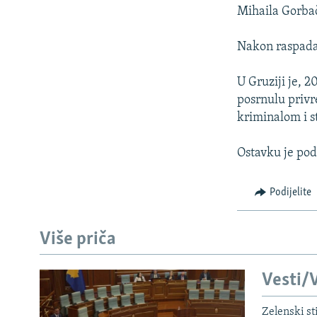
ISPRIČAJ MI
Mihaila Gorba
DNEVNO@RSE
Nakon raspada 
SPECIJALI RSE
VIŠE OD NASLOVA
U Gruziji je, 
posrnulu privre
GENOCID U SREBRENICI
kriminalom i s
POPLAVE I KLIZIŠTA U BIH 2024.
Ostavku je podn
TV LIBERTY
POST SCRIPTUM
Podijelite
MOJA EVROPA
TRI DECENIJE OD RATA U BIH
Više priča
SVE KARTE DEJTONA
Vesti/V
NASTANAK I RASPAD JUGOSLAVIJE
Zelenski st