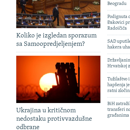
Beogradu
Podignuta o
Đakovici pr
Radoičića
Koliko je izgledan sporazum
SAD uputile
sa Samoopredjeljenjem?
hakera uha
Državljanin
Hrvatskoj 
Tužilaštvo
hapšenja j
ratni zloči
BiH zatražil
Ukrajina u kritičnom
transferi n
građanima
nedostaku protivvazdušne
odbrane