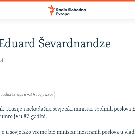
Eduard Ševardnandze
14.
obodna Evropa u vaš Google izvor
ik Gruzije i nekadašnji sovjetski ministar spoljnih poslova
mro je u 87. godini.
e u sovjetsko vreme bio ministar inostranih poslova u vla