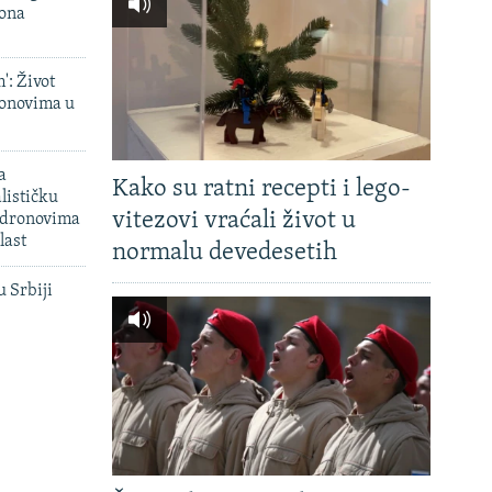
iona
': Život
onovima u
a
Kako su ratni recepti i lego-
lističku
vitezovi vraćali život u
 dronovima
last
normalu devedesetih
u Srbiji