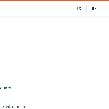
 Eduard
di predsednika