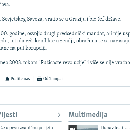
čova.
Sovjetskog Saveza, vratio se u Gruziju i bio šef države.
2000. godine, osvojio drugi predsednički mandat, ali nije u
du, niti da reši konflikte u zemlji, obračuna se sa narasta
tane na put korupciji.
eo 2003. tokom “Ružičaste revolucije” i više se nije vraćao
Pratite nas
Odštampaj
ijesti
Multimedija
iže u prvu zvaničnu posjetu
Dunav testira