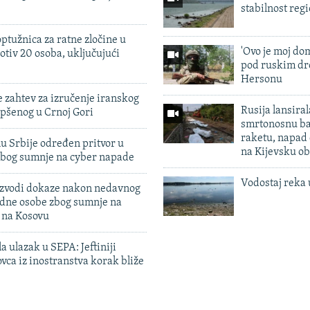
stabilnost reg
ptužnica za ratne zločine u
'Ovo je moj dom
otiv 20 osoba, uključujući
pod ruskim dr
Hersonu
 zahtev za izručenje iranskog
Rusija lansiral
pšenog u Crnoj Gori
smrtonosnu ba
raketu, napad
u Srbije određen pritvor u
na Kijevsku ob
zbog sumnje na cyber napade
Vodostaj reka 
 izvodi dokaze nakon nedavnog
edne osobe zbog sumnje na
n na Kosovu
a ulazak u SEPA: Jeftiniji
ovca iz inostranstva korak bliže