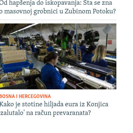
Od hapšenja do iskopavanja: Šta se zna
o masovnoj grobnici u Zubinom Potoku?
BOSNA I HERCEGOVINA
Kako je stotine hiljada eura iz Konjica
'zalutalo' na račun prevaranata?