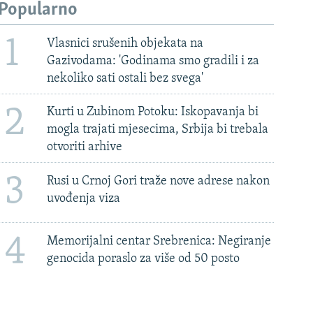
Popularno
1
Vlasnici srušenih objekata na
Gazivodama: 'Godinama smo gradili i za
nekoliko sati ostali bez svega'
2
Kurti u Zubinom Potoku: Iskopavanja bi
mogla trajati mjesecima, Srbija bi trebala
otvoriti arhive
3
Rusi u Crnoj Gori traže nove adrese nakon
uvođenja viza
4
Memorijalni centar Srebrenica: Negiranje
genocida poraslo za više od 50 posto