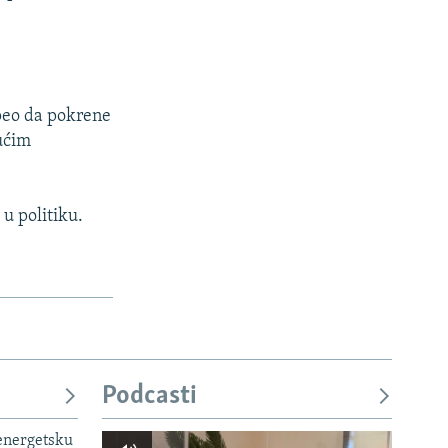
speo da pokrene
jućim
 u politiku.
Podcasti
 energetsku