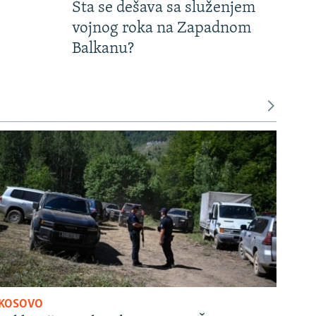
Šta se dešava sa služenjem
vojnog roka na Zapadnom
Balkanu?
KOSOVO