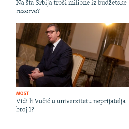
Na šta Srbija troši milione iz budžetske
rezerve?
MOST
Vidi li Vučić u univerzitetu neprijatelja
broj 1?