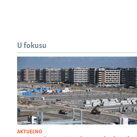
U fokusu
AKTUELNO