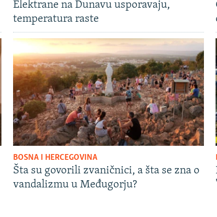
Elektrane na Dunavu usporavaju,
temperatura raste
BOSNA I HERCEGOVINA
Šta su govorili zvaničnici, a šta se zna o
vandalizmu u Međugorju?