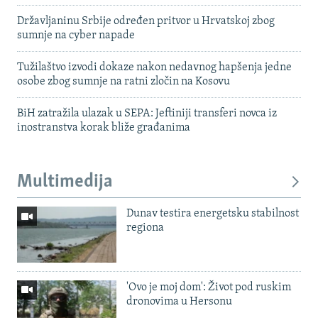
Državljaninu Srbije određen pritvor u Hrvatskoj zbog
sumnje na cyber napade
Tužilaštvo izvodi dokaze nakon nedavnog hapšenja jedne
osobe zbog sumnje na ratni zločin na Kosovu
BiH zatražila ulazak u SEPA: Jeftiniji transferi novca iz
inostranstva korak bliže građanima
Multimedija
Dunav testira energetsku stabilnost
regiona
'Ovo je moj dom': Život pod ruskim
dronovima u Hersonu