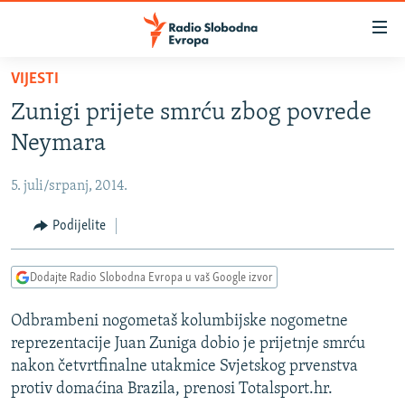
Dostupni
linkovi
Pređite
VIJESTI
na
VIJESTI
Zunigi prijete smrću zbog povrede
glavni
BOSNA I HERCEGOVINA
sadržaj
Neymara
SRBIJA
Pređite
na
5. juli/srpanj, 2014.
KOSOVO
glavnu
CRNA GORA
Podijelite
navigaciju
Pređite
VIZUELNO
na
Dodajte Radio Slobodna Evropa u vaš Google izvor
PODCASTI
VIDEO
pretragu
Odbrambeni nogometaš kolumbijske nogometne
RAT U UKRAJINI
FOTOGALERIJE
reprezentacije Juan Zuniga dobio je prijetnje smrću
KINA NA BALKANU
INFOGRAFIKE
nakon četvrtfinalne utakmice Svjetskog prvenstva
protiv domaćina Brazila, prenosi Totalsport.hr.
RSE PRIČE IZ SVIJETA