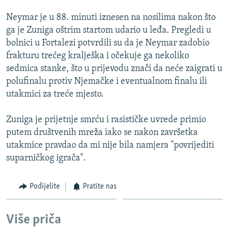
ISPRIČAJ MI
Neymar je u 88. minuti iznesen na nosilima nakon što
DNEVNO@RSE
ga je Zuniga oštrim startom udario u leđa. Pregledi u
bolnici u Fortalezi potvrdili su da je Neymar zadobio
SPECIJALI RSE
frakturu trećeg kralješka i očekuje ga nekoliko
VIŠE OD NASLOVA
sedmica stanke, što u prijevodu znači da neće zaigrati u
PRATITE NAS
polufinalu protiv Njemačke i eventualnom finalu ili
GENOCID U SREBRENICI
utakmici za treće mjesto.
POPLAVE I KLIZIŠTA U BIH 2024.
Zuniga je prijetnje smrću i rasističke uvrede primio
TV LIBERTY
Sve RFE/RL stranice
putem društvenih mreža iako se nakon završetka
POST SCRIPTUM
utakmice pravdao da mi nije bila namjera "povrijediti
MOJA EVROPA
suparničkog igrača".
TRI DECENIJE OD RATA U BIH
Podijelite
Pratite nas
SVE KARTE DEJTONA
NASTANAK I RASPAD JUGOSLAVIJE
Više priča