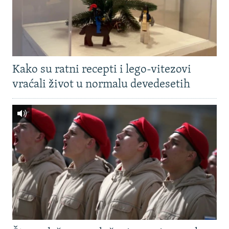
Kako su ratni recepti i lego-vitezovi
vraćali život u normalu devedesetih