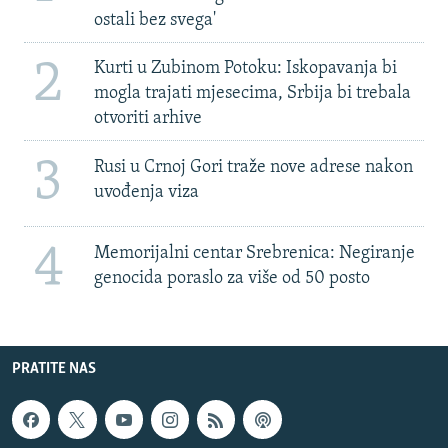
ostali bez svega'
2
Kurti u Zubinom Potoku: Iskopavanja bi
mogla trajati mjesecima, Srbija bi trebala
otvoriti arhive
3
Rusi u Crnoj Gori traže nove adrese nakon
uvođenja viza
4
Memorijalni centar Srebrenica: Negiranje
genocida poraslo za više od 50 posto
PRATITE NAS