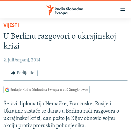
Dostupni
linkovi
Pređite
VIJESTI
na
VIJESTI
U Berlinu razgovori o ukrajinskoj
glavni
BOSNA I HERCEGOVINA
sadržaj
krizi
SRBIJA
Pređite
na
2. juli/srpanj, 2014.
KOSOVO
glavnu
CRNA GORA
Podijelite
navigaciju
Pređite
VIZUELNO
na
Dodajte Radio Slobodna Evropa u vaš Google izvor
PODCASTI
VIDEO
pretragu
Šefovi diplomatija Nemačke, Francuske, Rusije i
RAT U UKRAJINI
FOTOGALERIJE
Ukrajine sastaće se danas u Berlinu radi razgovora o
KINA NA BALKANU
INFOGRAFIKE
ukrajinskoj krizi, dan pošto je Kijev obnovio vojnu
akciju protiv proruskih pobunjenika.
RSE PRIČE IZ SVIJETA