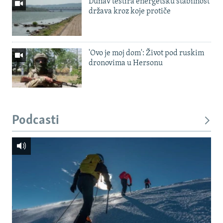
Dunav testira energetsku stabilnost
država kroz koje protiče
'Ovo je moj dom': Život pod ruskim
dronovima u Hersonu
Podcasti