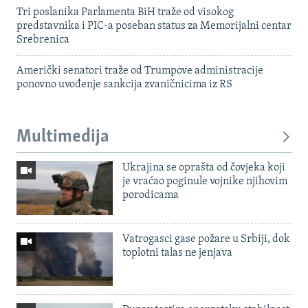
Tri poslanika Parlamenta BiH traže od visokog
predstavnika i PIC-a poseban status za Memorijalni centar
Srebrenica
Američki senatori traže od Trumpove administracije
ponovno uvođenje sankcija zvaničnicima iz RS
Multimedija
Ukrajina se oprašta od čovjeka koji
je vraćao poginule vojnike njihovim
porodicama
Vatrogasci gase požare u Srbiji, dok
toplotni talas ne jenjava