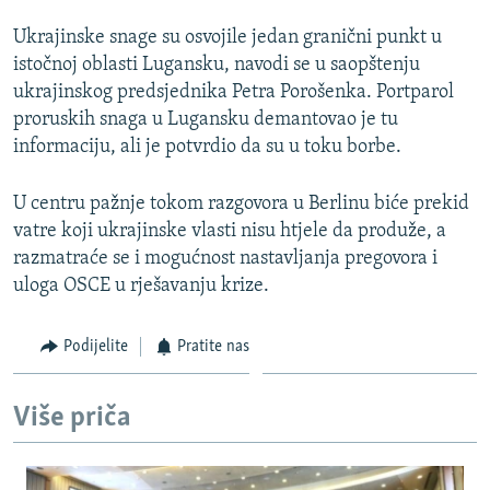
ISPRIČAJ MI
Ukrajinske snage su osvojile jedan granični punkt u
DNEVNO@RSE
istočnoj oblasti Lugansku, navodi se u saopštenju
ukrajinskog predsjednika Petra Porošenka. Portparol
SPECIJALI RSE
proruskih snaga u Lugansku demantovao je tu
VIŠE OD NASLOVA
informaciju, ali je potvrdio da su u toku borbe.
PRATITE NAS
GENOCID U SREBRENICI
U centru pažnje tokom razgovora u Berlinu biće prekid
POPLAVE I KLIZIŠTA U BIH 2024.
vatre koji ukrajinske vlasti nisu htjele da produže, a
razmatraće se i mogućnost nastavljanja pregovora i
TV LIBERTY
Sve RFE/RL stranice
uloga OSCE u rješavanju krize.
POST SCRIPTUM
MOJA EVROPA
Podijelite
Pratite nas
TRI DECENIJE OD RATA U BIH
Više priča
SVE KARTE DEJTONA
NASTANAK I RASPAD JUGOSLAVIJE