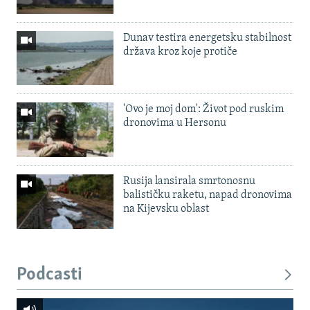
Dunav testira energetsku stabilnost
država kroz koje protiče
'Ovo je moj dom': Život pod ruskim
dronovima u Hersonu
Rusija lansirala smrtonosnu
balističku raketu, napad dronovima
na Kijevsku oblast
Podcasti