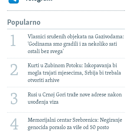
Popularno
1
Vlasnici srušenih objekata na Gazivodama:
'Godinama smo gradili i za nekoliko sati
ostali bez svega'
2
Kurti u Zubinom Potoku: Iskopavanja bi
mogla trajati mjesecima, Srbija bi trebala
otvoriti arhive
3
Rusi u Crnoj Gori traže nove adrese nakon
uvođenja viza
4
Memorijalni centar Srebrenica: Negiranje
genocida poraslo za više od 50 posto