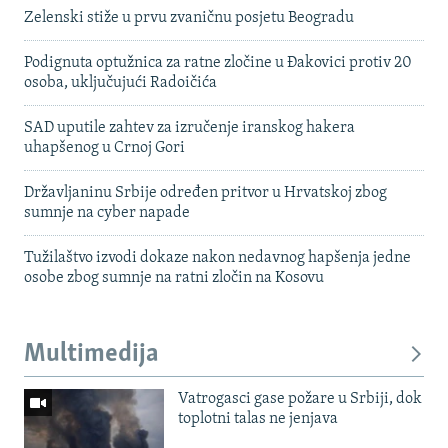
Zelenski stiže u prvu zvaničnu posjetu Beogradu
Podignuta optužnica za ratne zločine u Đakovici protiv 20
osoba, uključujući Radoičića
SAD uputile zahtev za izručenje iranskog hakera
uhapšenog u Crnoj Gori
Državljaninu Srbije određen pritvor u Hrvatskoj zbog
sumnje na cyber napade
Tužilaštvo izvodi dokaze nakon nedavnog hapšenja jedne
osobe zbog sumnje na ratni zločin na Kosovu
Multimedija
Vatrogasci gase požare u Srbiji, dok
toplotni talas ne jenjava