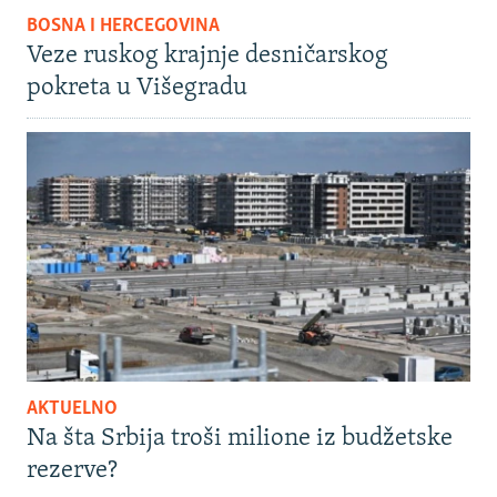
BOSNA I HERCEGOVINA
Veze ruskog krajnje desničarskog
pokreta u Višegradu
AKTUELNO
Na šta Srbija troši milione iz budžetske
rezerve?