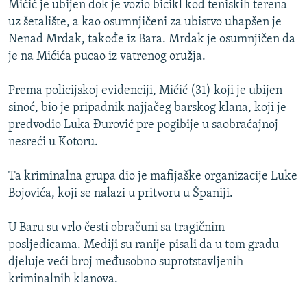
Mićić je ubijen dok je vozio bicikl kod teniskih terena
ISPRIČAJ MI
uz šetalište, a kao osumnjičeni za ubistvo uhapšen je
DNEVNO@RSE
Nenad Mrdak, takođe iz Bara. Mrdak je osumnjičen da
je na Mićića pucao iz vatrenog oružja.
SPECIJALI RSE
VIŠE OD NASLOVA
Prema policijskoj evidenciji, Mićić (31) koji je ubijen
PRATITE NAS
sinoć, bio je pripadnik najjačeg barskog klana, koji je
GENOCID U SREBRENICI
predvodio Luka Đurović pre pogibije u saobraćajnoj
POPLAVE I KLIZIŠTA U BIH 2024.
nesreći u Kotoru.
TV LIBERTY
Sve RFE/RL stranice
Ta kriminalna grupa dio je mafijaške organizacije Luke
POST SCRIPTUM
Bojovića, koji se nalazi u pritvoru u Španiji.
MOJA EVROPA
U Baru su vrlo česti obračuni sa tragičnim
TRI DECENIJE OD RATA U BIH
posljedicama. Mediji su ranije pisali da u tom gradu
SVE KARTE DEJTONA
djeluje veći broj međusobno suprotstavljenih
kriminalnih klanova.
NASTANAK I RASPAD JUGOSLAVIJE