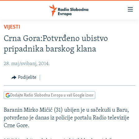
Dostupni
linkovi
Pređite
VIJESTI
na
VIJESTI
Crna Gora:Potvrđeno ubistvo
glavni
BOSNA I HERCEGOVINA
sadržaj
pripadnika barskog klana
SRBIJA
Pređite
na
28. maj/svibanj, 2014.
KOSOVO
glavnu
CRNA GORA
Podijelite
navigaciju
Pređite
VIZUELNO
na
Dodajte Radio Slobodna Evropa u vaš Google izvor
PODCASTI
VIDEO
pretragu
Baranin Mirko Mićić (31) ubijen je u sačekuši u Baru,
RAT U UKRAJINI
FOTOGALERIJE
potvrđeno je danas iz policije portalu Radio televizije
KINA NA BALKANU
INFOGRAFIKE
Crne Gore.
RSE PRIČE IZ SVIJETA