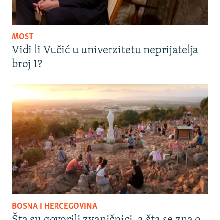
MOST
Vidi li Vučić u univerzitetu neprijatelja
broj 1?
BOSNA I HERCEGOVINA
Šta su govorili zvaničnici, a šta se zna o