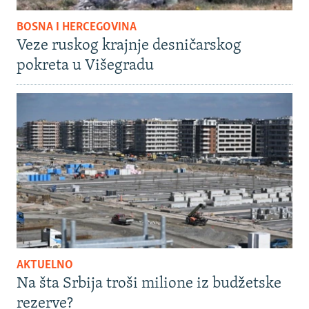
BOSNA I HERCEGOVINA
Veze ruskog krajnje desničarskog
pokreta u Višegradu
AKTUELNO
Na šta Srbija troši milione iz budžetske
rezerve?