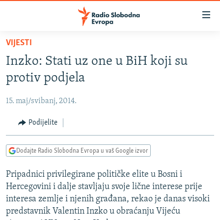
Dostupni
linkovi
Pređite
VIJESTI
na
VIJESTI
Inzko: Stati uz one u BiH koji su
glavni
BOSNA I HERCEGOVINA
sadržaj
protiv podjela
SRBIJA
Pređite
na
15. maj/svibanj, 2014.
KOSOVO
glavnu
CRNA GORA
Podijelite
navigaciju
Pređite
VIZUELNO
na
Dodajte Radio Slobodna Evropa u vaš Google izvor
PODCASTI
VIDEO
pretragu
Pripadnici privilegirane političke elite u Bosni i
RAT U UKRAJINI
FOTOGALERIJE
Hercegovini i dalje stavljaju svoje lične interese prije
KINA NA BALKANU
INFOGRAFIKE
interesa zemlje i njenih građana, rekao je danas visoki
predstavnik Valentin Inzko u obraćanju Vijeću
RSE PRIČE IZ SVIJETA