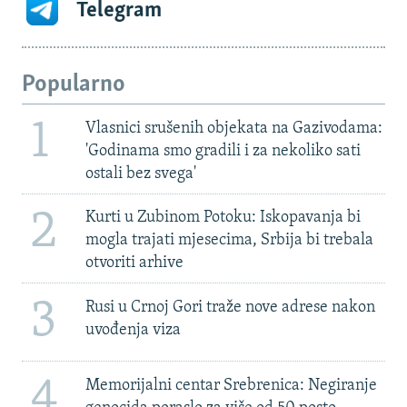
Telegram
Popularno
1
Vlasnici srušenih objekata na Gazivodama:
'Godinama smo gradili i za nekoliko sati
ostali bez svega'
2
Kurti u Zubinom Potoku: Iskopavanja bi
mogla trajati mjesecima, Srbija bi trebala
otvoriti arhive
3
Rusi u Crnoj Gori traže nove adrese nakon
uvođenja viza
4
Memorijalni centar Srebrenica: Negiranje