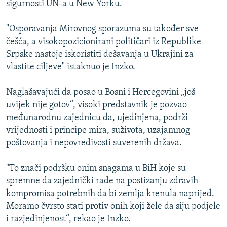
sigurnosti UN-a u New Yorku.
ISPRIČAJ MI
DNEVNO@RSE
"Osporavanja Mirovnog sporazuma su također sve
češća, a visokopozicionirani političari iz Republike
SPECIJALI RSE
Srpske nastoje iskoristiti dešavanja u Ukrajini za
VIŠE OD NASLOVA
vlastite ciljeve" istaknuo je Inzko.
PRATITE NAS
GENOCID U SREBRENICI
Naglašavajući da posao u Bosni i Hercegovini „još
POPLAVE I KLIZIŠTA U BIH 2024.
uvijek nije gotov“, visoki predstavnik je pozvao
međunarodnu zajednicu da, ujedinjena, podrži
TV LIBERTY
Sve RFE/RL stranice
vrijednosti i principe mira, suživota, uzajamnog
POST SCRIPTUM
poštovanja i nepovredivosti suverenih država.
MOJA EVROPA
"To znači podršku onim snagama u BiH koje su
TRI DECENIJE OD RATA U BIH
spremne da zajednički rade na postizanju zdravih
SVE KARTE DEJTONA
kompromisa potrebnih da bi zemlja krenula naprijed.
Moramo čvrsto stati protiv onih koji žele da siju podjele
NASTANAK I RASPAD JUGOSLAVIJE
i razjedinjenost“, rekao je Inzko.