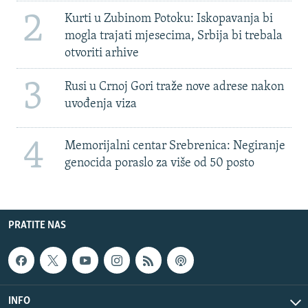
2
Kurti u Zubinom Potoku: Iskopavanja bi
mogla trajati mjesecima, Srbija bi trebala
otvoriti arhive
3
Rusi u Crnoj Gori traže nove adrese nakon
uvođenja viza
4
Memorijalni centar Srebrenica: Negiranje
genocida poraslo za više od 50 posto
PRATITE NAS
INFO