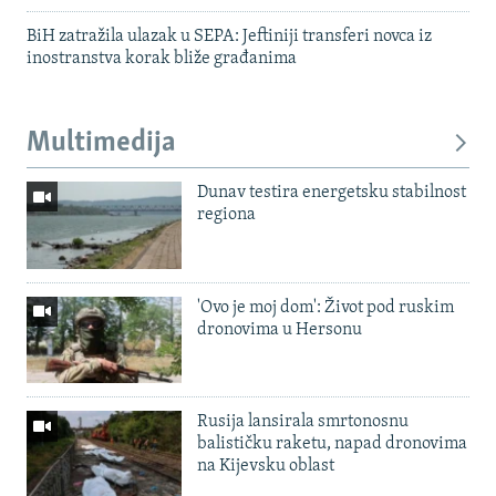
BiH zatražila ulazak u SEPA: Jeftiniji transferi novca iz
inostranstva korak bliže građanima
Multimedija
Dunav testira energetsku stabilnost
regiona
'Ovo je moj dom': Život pod ruskim
dronovima u Hersonu
Rusija lansirala smrtonosnu
balističku raketu, napad dronovima
na Kijevsku oblast