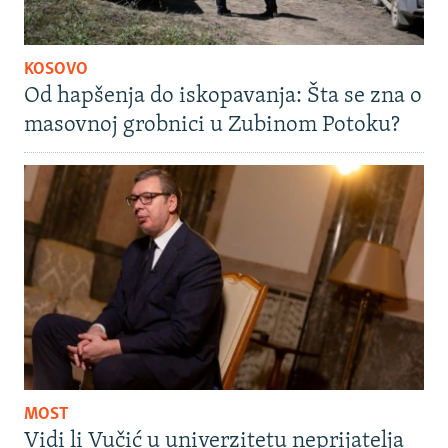
KOSOVO
Od hapšenja do iskopavanja: Šta se zna o
masovnoj grobnici u Zubinom Potoku?
MOST
Vidi li Vučić u univerzitetu neprijatelja