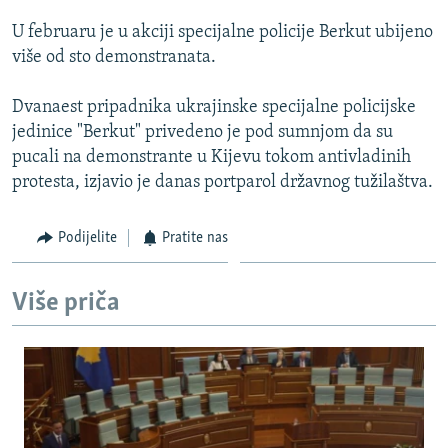
ISPRIČAJ MI
U februaru je u akciji specijalne policije Berkut ubijeno
DNEVNO@RSE
više od sto demonstranata.
SPECIJALI RSE
Dvanaest pripadnika ukrajinske specijalne policijske
VIŠE OD NASLOVA
jedinice "Berkut" privedeno je pod sumnjom da su
PRATITE NAS
pucali na demonstrante u Kijevu tokom antivladinih
GENOCID U SREBRENICI
protesta, izjavio je danas portparol državnog tužilaštva.
POPLAVE I KLIZIŠTA U BIH 2024.
TV LIBERTY
Sve RFE/RL stranice
Podijelite
Pratite nas
POST SCRIPTUM
Više priča
MOJA EVROPA
TRI DECENIJE OD RATA U BIH
SVE KARTE DEJTONA
NASTANAK I RASPAD JUGOSLAVIJE