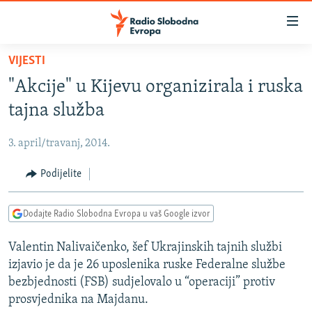
Dostupni
linkovi
Pređite
VIJESTI
na
VIJESTI
"Akcije" u Kijevu organizirala i ruska
glavni
BOSNA I HERCEGOVINA
sadržaj
tajna služba
SRBIJA
Pređite
na
3. april/travanj, 2014.
KOSOVO
glavnu
CRNA GORA
Podijelite
navigaciju
Pređite
VIZUELNO
na
Dodajte Radio Slobodna Evropa u vaš Google izvor
PODCASTI
VIDEO
pretragu
Valentin Nalivaičenko, šef Ukrajinskih tajnih službi
RAT U UKRAJINI
FOTOGALERIJE
izjavio je da je 26 uposlenika ruske Federalne službe
KINA NA BALKANU
INFOGRAFIKE
bezbjednosti (FSB) sudjelovalo u “operaciji” protiv
prosvjednika na Majdanu.
RSE PRIČE IZ SVIJETA