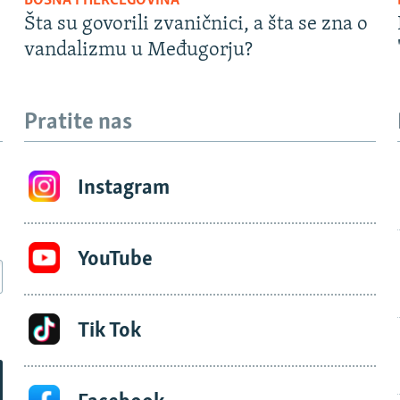
BOSNA I HERCEGOVINA
Šta su govorili zvaničnici, a šta se zna o
vandalizmu u Međugorju?
Pratite nas
Instagram
YouTube
Tik Tok