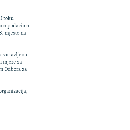
 U toku
rema podacima
8. mjesto na
u sastavljenu
ži mjere za
jom Odbora za
organizacija,