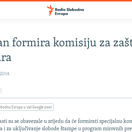
an formira komisiju za zaš
ara
 2014.
obodna Evropa u vaš Google izvor
sti su se obavezale u srijedu da će formirati specijalnu kom
ra i za uključivanje slobode štampe u program mirovnih pre