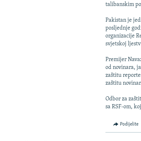
ISPRIČAJ MI
talibanskim pob
DNEVNO@RSE
Pakistan je jed
SPECIJALI RSE
posljednje god
VIŠE OD NASLOVA
organizacije R
svjetskoj ljest
GENOCID U SREBRENICI
POPLAVE I KLIZIŠTA U BIH 2024.
Premijer Navaz
od novinara, ja
TV LIBERTY
zaštitu report
POST SCRIPTUM
zaštitu novinar
MOJA EVROPA
Odbor za zašti
TRI DECENIJE OD RATA U BIH
sa RSF-om, koje
SVE KARTE DEJTONA
Podijelite
NASTANAK I RASPAD JUGOSLAVIJE