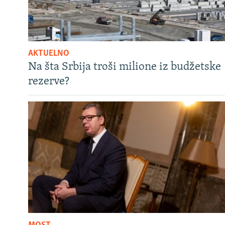
AKTUELNO
Na šta Srbija troši milione iz budžetske
rezerve?