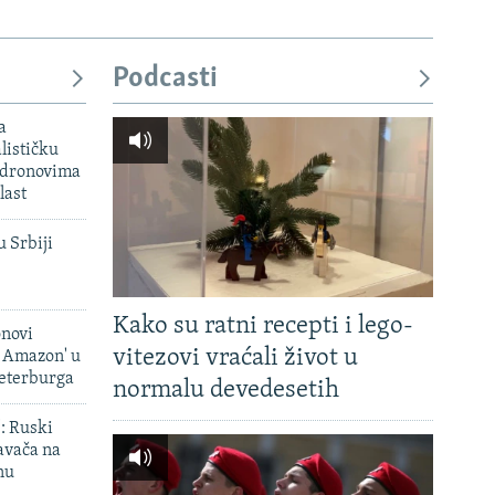
Podcasti
a
lističku
 dronovima
last
u Srbiji
Kako su ratni recepti i lego-
onovi
vitezovi vraćali život u
i Amazon' u
Peterburga
normalu devedesetih
': Ruski
avača na
nu