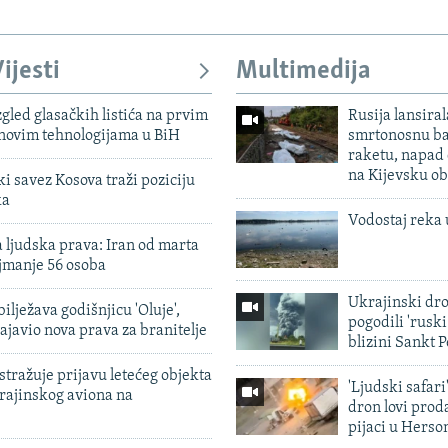
ijesti
Multimedija
zgled glasačkih listića na prvim
Rusija lansiral
 novim tehnologijama u BiH
smrtonosnu ba
raketu, napad
na Kijevsku ob
 savez Kosova traži poziciju
ka
Vodostaj reka 
 ljudska prava: Iran od marta
jmanje 56 osoba
Ukrajinski dr
ilježava godišnjicu 'Oluje',
pogodili 'rusk
ajavio nova prava za branitelje
blizini Sankt 
tražuje prijavu letećeg objekta
'Ljudski safari
krajinskog aviona na
dron lovi prod
pijaci u Herso