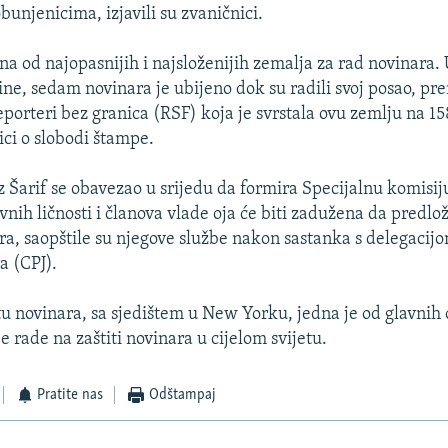
unjenicima, izjavili su zvaničnici.
na od najopasnijih i najsloženijih zemalja za rad novinara.
ine, sedam novinara je ubijeno dok su radili svoj posao, p
eporteri bez granica (RSF) koja je svrstala ovu zemlju na 15
vici o slobodi štampe.
 Šarif se obavezao u srijedu da formira Specijalnu komisij
vnih ličnosti i članova vlade oja će biti zadužena da predlo
era, saopštile su njegove službe nakon sastanka s delegaci
a (CPJ).
tu novinara, sa sjedištem u New Yorku, jedna je od glavnih 
 rade na zaštiti novinara u cijelom svijetu.
Pratite nas
Odštampaj