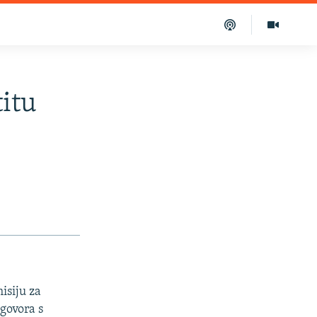
titu
isiju za
govora s