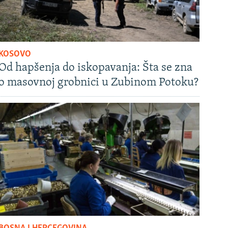
KOSOVO
Od hapšenja do iskopavanja: Šta se zna
o masovnoj grobnici u Zubinom Potoku?