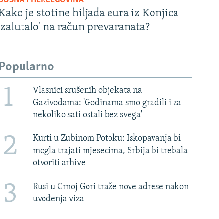
BOSNA I HERCEGOVINA
Kako je stotine hiljada eura iz Konjica
'zalutalo' na račun prevaranata?
Popularno
1
Vlasnici srušenih objekata na
Gazivodama: 'Godinama smo gradili i za
nekoliko sati ostali bez svega'
2
Kurti u Zubinom Potoku: Iskopavanja bi
mogla trajati mjesecima, Srbija bi trebala
otvoriti arhive
3
Rusi u Crnoj Gori traže nove adrese nakon
uvođenja viza