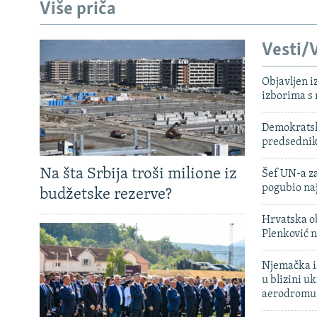
Više priča
Vesti/V
Objavljen i
izborima s
Demokratski
predsedni
Na šta Srbija troši milione iz
Šef UN-a za
pogubio na
budžetske rezerve?
Hrvatska ob
Plenković n
Njemačka is
u blizini u
aerodromu