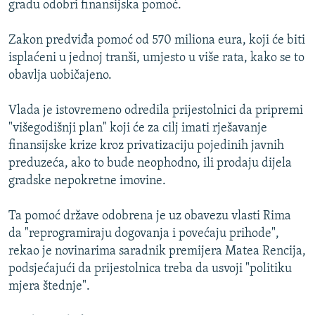
gradu odobri finansijska pomoć.
ISPRIČAJ MI
DNEVNO@RSE
Zakon predviđa pomoć od 570 miliona eura, koji će biti
isplaćeni u jednoj tranši, umjesto u više rata, kako se to
SPECIJALI RSE
obavlja uobičajeno.
VIŠE OD NASLOVA
PRATITE NAS
Vlada je istovremeno odredila prijestolnici da pripremi
GENOCID U SREBRENICI
"višegodišnji plan" koji će za cilj imati rješavanje
POPLAVE I KLIZIŠTA U BIH 2024.
finansijske krize kroz privatizaciju pojedinih javnih
preduzeća, ako to bude neophodno, ili prodaju dijela
TV LIBERTY
Sve RFE/RL stranice
gradske nepokretne imovine.
POST SCRIPTUM
Ta pomoć države odobrena je uz obavezu vlasti Rima
MOJA EVROPA
da "reprogramiraju dogovanja i povećaju prihode",
TRI DECENIJE OD RATA U BIH
rekao je novinarima saradnik premijera Matea Rencija,
SVE KARTE DEJTONA
podsjećajući da prijestolnica treba da usvoji "politiku
mjera štednje".
NASTANAK I RASPAD JUGOSLAVIJE