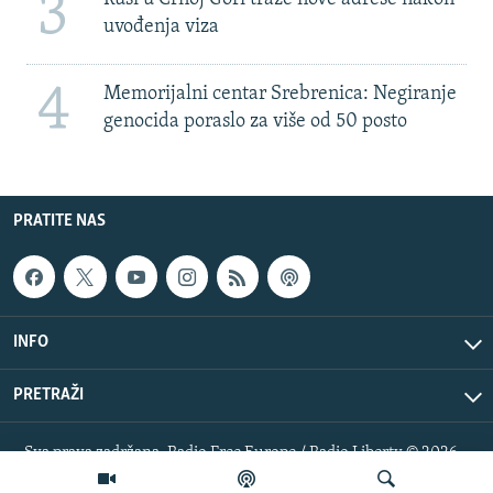
3
uvođenja viza
4
Memorijalni centar Srebrenica: Negiranje
genocida poraslo za više od 50 posto
PRATITE NAS
INFO
PRETRAŽI
Sva prava zadržana. Radio Free Europe / Radio Liberty © 2026
RFE/RL, Inc.