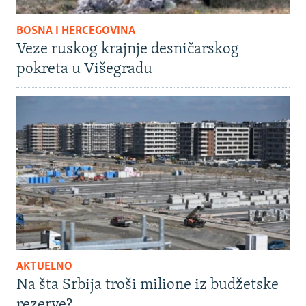
BOSNA I HERCEGOVINA
Veze ruskog krajnje desničarskog
pokreta u Višegradu
AKTUELNO
Na šta Srbija troši milione iz budžetske
rezerve?