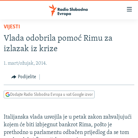
Dostupni
linkovi
Pređite
VIJESTI
na
VIJESTI
Vlada odobrila pomoć Rimu za
glavni
BOSNA I HERCEGOVINA
sadržaj
izlazak iz krize
SRBIJA
Pređite
na
1. mart/ožujak, 2014.
KOSOVO
glavnu
CRNA GORA
Podijelite
navigaciju
Pređite
VIZUELNO
na
Dodajte Radio Slobodna Evropa u vaš Google izvor
PODCASTI
VIDEO
pretragu
RAT U UKRAJINI
FOTOGALERIJE
Italijanska vlada usvojila je u petak zakon zahvaljujući
KINA NA BALKANU
INFOGRAFIKE
kojem će biti izbjegnut bankrot Rima, pošto je
prethodno u parlamentu odbačen prijedlog da se tom
RSE PRIČE IZ SVIJETA