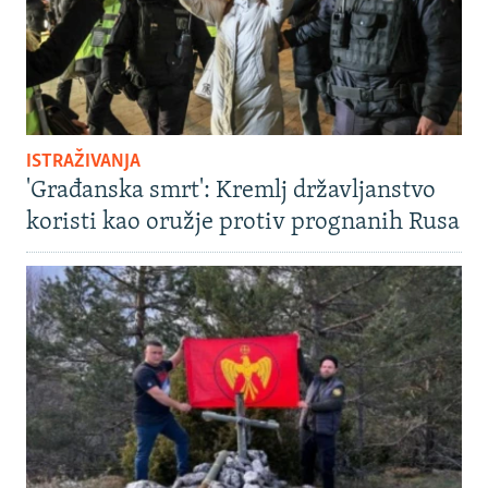
ISTRAŽIVANJA
'Građanska smrt': Kremlj državljanstvo
koristi kao oružje protiv prognanih Rusa