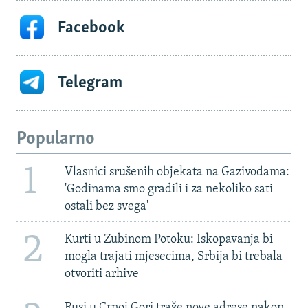
Facebook
Telegram
Popularno
1
Vlasnici srušenih objekata na Gazivodama:
'Godinama smo gradili i za nekoliko sati
ostali bez svega'
2
Kurti u Zubinom Potoku: Iskopavanja bi
mogla trajati mjesecima, Srbija bi trebala
otvoriti arhive
Rusi u Crnoj Gori traže nove adrese nakon