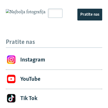
Pratite nas
Pratite nas
Instagram
YouTube
Tik Tok