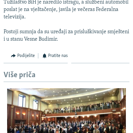
Tužilaštvo BiH je naredilo istragu, a službeni automobil
ISPRIČAJ MI
poslat je na vještačenje, javila je večeras Federalna
DNEVNO@RSE
televizija.
SPECIJALI RSE
Postoji sumnja da su uređaji za prisluškivanje smješteni
VIŠE OD NASLOVA
i u stanu Vesne Budimir.
PRATITE NAS
GENOCID U SREBRENICI
Podijelite
Pratite nas
POPLAVE I KLIZIŠTA U BIH 2024.
TV LIBERTY
Sve RFE/RL stranice
Više priča
POST SCRIPTUM
MOJA EVROPA
TRI DECENIJE OD RATA U BIH
SVE KARTE DEJTONA
NASTANAK I RASPAD JUGOSLAVIJE