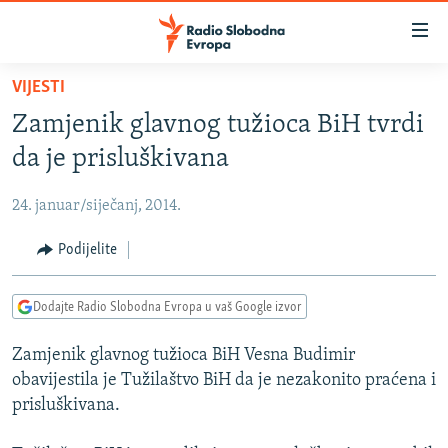
Dostupni
linkovi
Pređite
VIJESTI
na
VIJESTI
Zamjenik glavnog tužioca BiH tvrdi
glavni
BOSNA I HERCEGOVINA
sadržaj
da je prisluškivana
SRBIJA
Pređite
na
24. januar/siječanj, 2014.
KOSOVO
glavnu
CRNA GORA
Podijelite
navigaciju
Pređite
VIZUELNO
na
Dodajte Radio Slobodna Evropa u vaš Google izvor
PODCASTI
VIDEO
pretragu
Zamjenik glavnog tužioca BiH Vesna Budimir
RAT U UKRAJINI
FOTOGALERIJE
obavijestila je Tužilaštvo BiH da je nezakonito praćena i
KINA NA BALKANU
INFOGRAFIKE
prisluškivana.
RSE PRIČE IZ SVIJETA