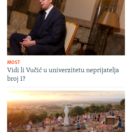
MOST
Vidi li Vučić u univerzitetu neprijatelja
broj 1?