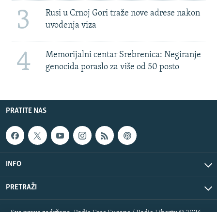
3
Rusi u Crnoj Gori traže nove adrese nakon
uvođenja viza
4
Memorijalni centar Srebrenica: Negiranje
genocida poraslo za više od 50 posto
PRATITE NAS
INFO
PRETRAŽI
Sva prava zadržana. Radio Free Europe / Radio Liberty © 2026