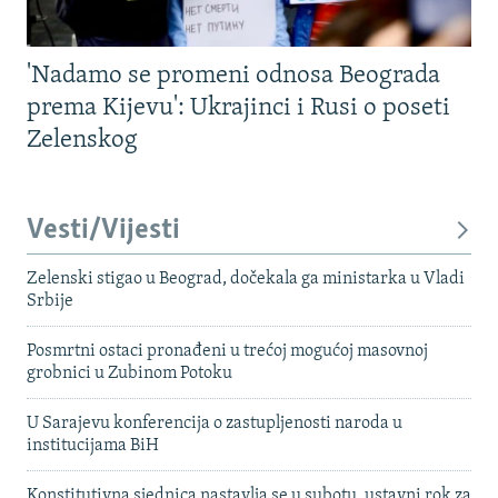
'Nadamo se promeni odnosa Beograda
prema Kijevu': Ukrajinci i Rusi o poseti
Zelenskog
Vesti/Vijesti
Zelenski stigao u Beograd, dočekala ga ministarka u Vladi
Srbije
Posmrtni ostaci pronađeni u trećoj mogućoj masovnoj
grobnici u Zubinom Potoku
U Sarajevu konferencija o zastupljenosti naroda u
institucijama BiH
Konstitutivna sjednica nastavlja se u subotu, ustavni rok za