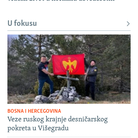
U fokusu
BOSNA I HERCEGOVINA
Veze ruskog krajnje desničarskog
pokreta u Višegradu