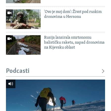
'Ovo je moj dom': Život pod ruskim
dronovima u Hersonu
Rusija lansirala smrtonosnu
balističku raketu, napad dronovima
na Kijevsku oblast
Podcasti