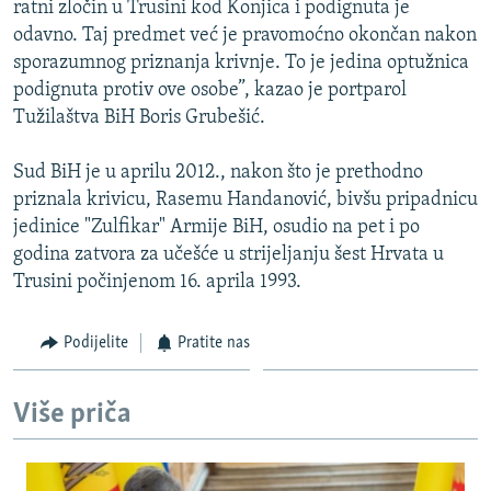
ratni zločin u Trusini kod Konjica i podignuta je
ISPRIČAJ MI
odavno. Taj predmet već je pravomoćno okončan nakon
DNEVNO@RSE
sporazumnog priznanja krivnje. To je jedina optužnica
podignuta protiv ove osobe”, kazao je portparol
SPECIJALI RSE
Tužilaštva BiH Boris Grubešić.
VIŠE OD NASLOVA
PRATITE NAS
Sud BiH je u aprilu 2012., nakon što je prethodno
GENOCID U SREBRENICI
priznala krivicu, Rasemu Handanović, bivšu pripadnicu
POPLAVE I KLIZIŠTA U BIH 2024.
jedinice "Zulfikar" Armije BiH, osudio na pet i po
godina zatvora za učešće u strijeljanju šest Hrvata u
TV LIBERTY
Sve RFE/RL stranice
Trusini počinjenom 16. aprila 1993.
POST SCRIPTUM
MOJA EVROPA
Podijelite
Pratite nas
TRI DECENIJE OD RATA U BIH
Više priča
SVE KARTE DEJTONA
NASTANAK I RASPAD JUGOSLAVIJE