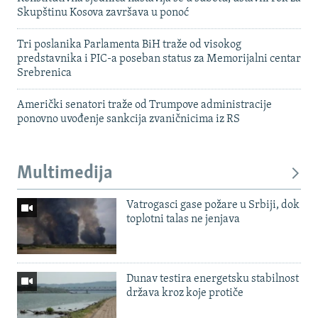
Skupštinu Kosova završava u ponoć
Tri poslanika Parlamenta BiH traže od visokog
predstavnika i PIC-a poseban status za Memorijalni centar
Srebrenica
Američki senatori traže od Trumpove administracije
ponovno uvođenje sankcija zvaničnicima iz RS
Multimedija
Vatrogasci gase požare u Srbiji, dok
toplotni talas ne jenjava
Dunav testira energetsku stabilnost
država kroz koje protiče