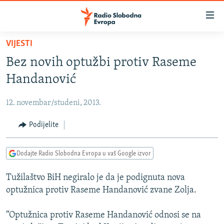
Dostupni
linkovi
Pređite
VIJESTI
na
VIJESTI
Bez novih optužbi protiv Raseme
glavni
BOSNA I HERCEGOVINA
sadržaj
Handanović
SRBIJA
Pređite
na
12. novembar/studeni, 2013.
KOSOVO
glavnu
CRNA GORA
Podijelite
navigaciju
Pređite
VIZUELNO
na
Dodajte Radio Slobodna Evropa u vaš Google izvor
PODCASTI
VIDEO
pretragu
Tužilaštvo BiH negiralo je da je podignuta nova
RAT U UKRAJINI
FOTOGALERIJE
optužnica protiv Raseme Handanović zvane Zolja.
KINA NA BALKANU
INFOGRAFIKE
“Optužnica protiv Raseme Handanović odnosi se na
RSE PRIČE IZ SVIJETA