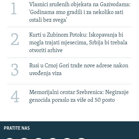
1
Vlasnici srušenih objekata na Gazivodama:
'Godinama smo gradili i za nekoliko sati
ostali bez svega'
2
Kurti u Zubinom Potoku: Iskopavanja bi
mogla trajati mjesecima, Srbija bi trebala
otvoriti arhive
3
Rusi u Crnoj Gori traže nove adrese nakon
uvođenja viza
4
Memorijalni centar Srebrenica: Negiranje
genocida poraslo za više od 50 posto
PRATITE NAS