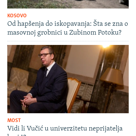
KOSOVO
Od hapšenja do iskopavanja: Šta se zna o
masovnoj grobnici u Zubinom Potoku?
MOST
Vidi li Vučić u univerzitetu neprijatelja