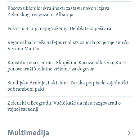
Kosovo uklonilo ukrajinsku zastavu nakon izjava
Zelenskog, reagovala i Albanija
Požari u Srbiji, najugroženija Deliblatska peščara
Regionalna mreža SafeJournalists osudila prijetnje smrću
Veranu Matiću
Konstitutivna sjednica Skupštine Kosova odložena, Kurti
ponovo traži 'dodatno vrijeme' za dogovor
Saudijska Arabija, Pakistan i Turska potpisale zajednički
odbrambeni pakt
Zelenski u Beogradu, Vučić kaže da nisu razgovarali o
vojnoj saradnji
Multimedija