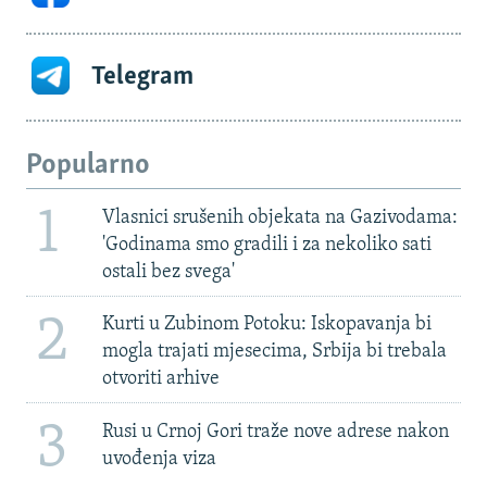
Telegram
Popularno
1
Vlasnici srušenih objekata na Gazivodama:
'Godinama smo gradili i za nekoliko sati
ostali bez svega'
2
Kurti u Zubinom Potoku: Iskopavanja bi
mogla trajati mjesecima, Srbija bi trebala
otvoriti arhive
3
Rusi u Crnoj Gori traže nove adrese nakon
uvođenja viza