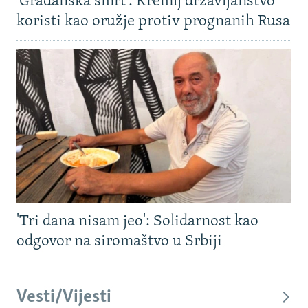
'Građanska smrt': Kremlj državljanstvo
koristi kao oružje protiv prognanih Rusa
'Tri dana nisam jeo': Solidarnost kao
odgovor na siromaštvo u Srbiji
Vesti/Vijesti