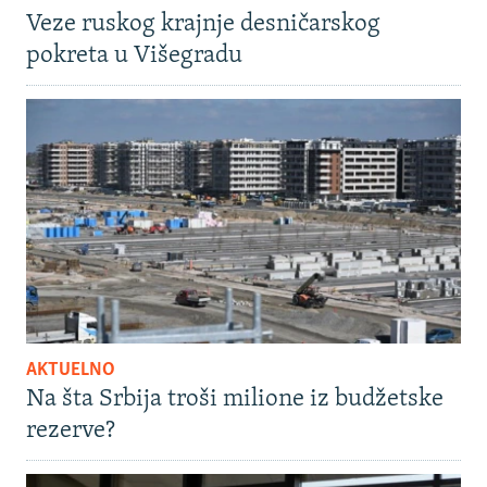
Veze ruskog krajnje desničarskog
pokreta u Višegradu
AKTUELNO
Na šta Srbija troši milione iz budžetske
rezerve?