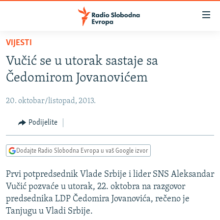
Dostupni
linkovi
Pređite
VIJESTI
na
VIJESTI
Vučić se u utorak sastaje sa
glavni
BOSNA I HERCEGOVINA
sadržaj
Čedomirom Jovanovićem
SRBIJA
Pređite
na
20. oktobar/listopad, 2013.
KOSOVO
glavnu
CRNA GORA
Podijelite
navigaciju
Pređite
VIZUELNO
na
Dodajte Radio Slobodna Evropa u vaš Google izvor
PODCASTI
VIDEO
pretragu
Prvi potpredsednik Vlade Srbije i lider SNS Aleksandar
RAT U UKRAJINI
FOTOGALERIJE
Vučić pozvaće u utorak, 22. oktobra na razgovor
KINA NA BALKANU
INFOGRAFIKE
predsednika LDP Čedomira Jovanovića, rečeno je
Tanjugu u Vladi Srbije.
RSE PRIČE IZ SVIJETA