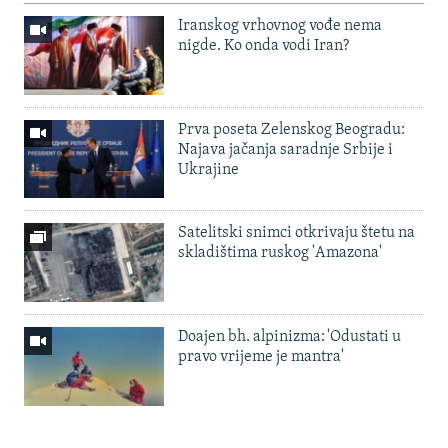
Iranskog vrhovnog vođe nema
nigde. Ko onda vodi Iran?
Prva poseta Zelenskog Beogradu:
Najava jačanja saradnje Srbije i
Ukrajine
Satelitski snimci otkrivaju štetu na
skladištima ruskog 'Amazona'
Doajen bh. alpinizma: 'Odustati u
pravo vrijeme je mantra'