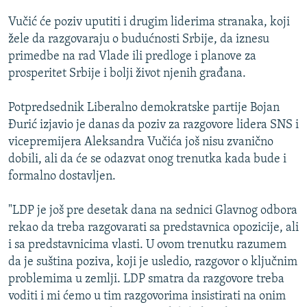
ISPRIČAJ MI
Vučić će poziv uputiti i drugim liderima stranaka, koji
DNEVNO@RSE
žele da razgovaraju o budućnosti Srbije, da iznesu
primedbe na rad Vlade ili predloge i planove za
SPECIJALI RSE
prosperitet Srbije i bolji život njenih građana.
VIŠE OD NASLOVA
PRATITE NAS
Potpredsednik Liberalno demokratske partije Bojan
GENOCID U SREBRENICI
Đurić izjavio je danas da poziv za razgovore lidera SNS i
POPLAVE I KLIZIŠTA U BIH 2024.
vicepremijera Aleksandra Vučića još nisu zvanično
dobili, ali da će se odazvat onog trenutka kada bude i
TV LIBERTY
Sve RFE/RL stranice
formalno dostavljen.
POST SCRIPTUM
"LDP je još pre desetak dana na sednici Glavnog odbora
MOJA EVROPA
rekao da treba razgovarati sa predstavnica opozicije, ali
TRI DECENIJE OD RATA U BIH
i sa predstavnicima vlasti. U ovom trenutku razumem
SVE KARTE DEJTONA
da je suština poziva, koji je usledio, razgovor o ključnim
problemima u zemlji. LDP smatra da razgovore treba
NASTANAK I RASPAD JUGOSLAVIJE
voditi i mi ćemo u tim razgovorima insistirati na onim