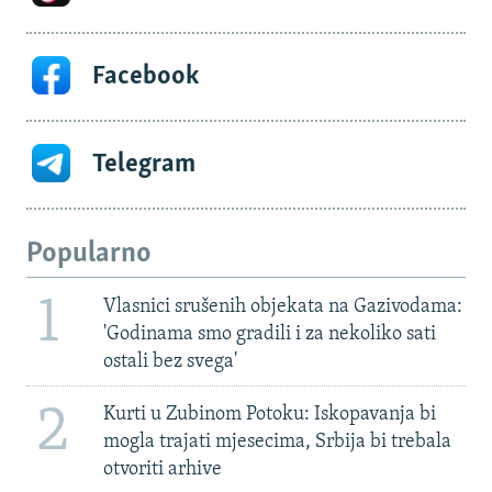
Facebook
Telegram
Popularno
1
Vlasnici srušenih objekata na Gazivodama:
'Godinama smo gradili i za nekoliko sati
ostali bez svega'
2
Kurti u Zubinom Potoku: Iskopavanja bi
mogla trajati mjesecima, Srbija bi trebala
otvoriti arhive