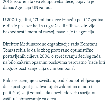
2016. iskoreni takva zloupotreba dece, objavila je
ISPRIČAJ MI
danas Agencija UN za rad.
DNEVNO@RSE
U 2000. godini, 171 milion dece između pet i 17 godina
SPECIJALI RSE
radio je poslove koji su ugrožavali njihovo zdravlje,
VIŠE OD NASLOVA
bezbednost i moralni razvoj, navela je ta agencija.
PRATITE NAS
GENOCID U SREBRENICI
Direktor Međunarodne organizacije rada Konstans
POPLAVE I KLIZIŠTA U BIH 2024.
Tomas rekla je da je zbog preterano optimistično
postavljenih ciljeva 2006. o sprečavanju dečijeg rada
TV LIBERTY
Sve RFE/RL stranice
na bilo kakvim opasnim poslovima verovatno "neće biti
POST SCRIPTUM
moguće postizanje cilja ovim tempom".
MOJA EVROPA
Kako se ocenjuje u izveštaju, pad zloupotrebljavanja
TRI DECENIJE OD RATA U BIH
dece postignut je zahvaljujući zakonima o radu i
SVE KARTE DEJTONA
političkoj volji zemalja da obezbede veću socijalnu
zaštitu i obrazovanje za decu.
NASTANAK I RASPAD JUGOSLAVIJE