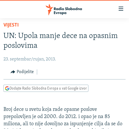
Dostupni
linkovi
Pređite
VIJESTI
na
VIJESTI
UN: Upola manje dece na opasnim
glavni
BOSNA I HERCEGOVINA
sadržaj
poslovima
SRBIJA
Pređite
na
23. septembar/rujan, 2013.
KOSOVO
glavnu
CRNA GORA
Podijelite
navigaciju
Pređite
VIZUELNO
na
Dodajte Radio Slobodna Evropa u vaš Google izvor
PODCASTI
VIDEO
pretragu
RAT U UKRAJINI
FOTOGALERIJE
Broj dece u svetu koja rade opasne poslove
KINA NA BALKANU
INFOGRAFIKE
prepolovljen je od 2000. do 2012. i opao je na 85
miliona, ali to nije dovoljno za ispunjenje cilja da se do
RSE PRIČE IZ SVIJETA