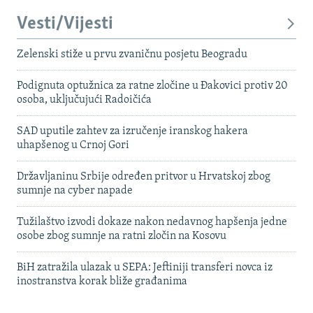
Vesti/Vijesti
Zelenski stiže u prvu zvaničnu posjetu Beogradu
Podignuta optužnica za ratne zločine u Đakovici protiv 20
osoba, uključujući Radoičića
SAD uputile zahtev za izručenje iranskog hakera
uhapšenog u Crnoj Gori
Državljaninu Srbije određen pritvor u Hrvatskoj zbog
sumnje na cyber napade
Tužilaštvo izvodi dokaze nakon nedavnog hapšenja jedne
osobe zbog sumnje na ratni zločin na Kosovu
BiH zatražila ulazak u SEPA: Jeftiniji transferi novca iz
inostranstva korak bliže građanima