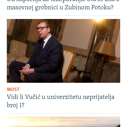
masovnoj grobnici u Zubinom Potoku?
MOST
Vidi li Vučić u univerzitetu neprijatelja
broj 1?