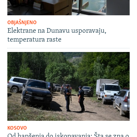
OBJAŠNJENO
Elektrane na Dunavu usporavaju,
temperatura raste
KOSOVO
Od hapšenja do iskopavanja: Šta se zna o