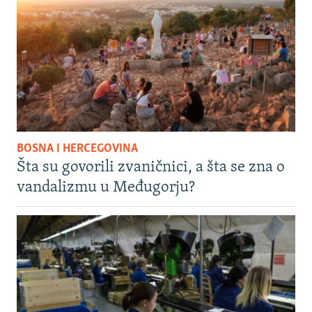
BOSNA I HERCEGOVINA
Šta su govorili zvaničnici, a šta se zna o
vandalizmu u Međugorju?