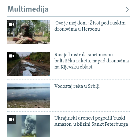
Multimedija
'Ovo je moj dom': Život pod ruskim
dronovima u Hersonu
Rusija lansirala smrtonosnu
balističku raketu, napad dronovima
na Kijevsku oblast
Vodostaj reka u Srbiji
Ukrajinski dronovi pogodili 'ruski
Amazon' u blizini Sankt Peterburga