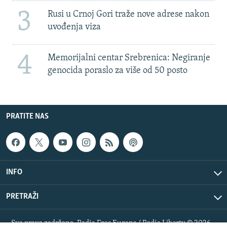
3
Rusi u Crnoj Gori traže nove adrese nakon
uvođenja viza
4
Memorijalni centar Srebrenica: Negiranje
genocida poraslo za više od 50 posto
PRATITE NAS
INFO
PRETRAŽI
Sva prava zadržana. Radio Free Europe / Radio Liberty © 2026