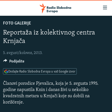
Dostupni
linkovi
Pređite
FOTO GALERIJE
na
VIJESTI
Reportaža iz kolektivnog centra
glavni
BOSNA I HERCEGOVINA
sadržaj
Krnjača
SLUŠAJTE
SRBIJA
Pređite
na
5. avgust/kolovoz, 2013.
KOSOVO
glavnu
YouTube Music
Podijelite
CRNA GORA
navigaciju
Pređite
VIZUELNO
Dodajte Radio Slobodna Evropa u vaš Google izvor
Spotify
na
PODCASTI
VIDEO
pretragu
Članovi porodice Pjevalica, koja je 5. avgusta 1995.
RAT U UKRAJINI
godine napustila Knin i danas živi u nekoliko
FOTOGALERIJE
YouTube
kvadratnih metara u Krnjači koje su dobili na
KINA NA BALKANU
INFOGRAFIKE
korišćenje.
Pratite
RSE PRIČE IZ SVIJETA