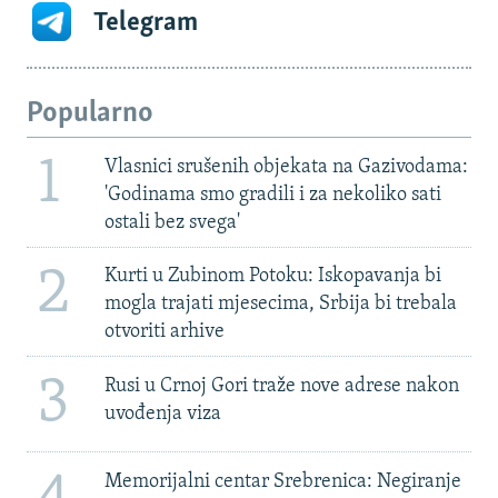
Telegram
Popularno
1
Vlasnici srušenih objekata na Gazivodama:
'Godinama smo gradili i za nekoliko sati
ostali bez svega'
2
Kurti u Zubinom Potoku: Iskopavanja bi
mogla trajati mjesecima, Srbija bi trebala
otvoriti arhive
3
Rusi u Crnoj Gori traže nove adrese nakon
uvođenja viza
Memorijalni centar Srebrenica: Negiranje