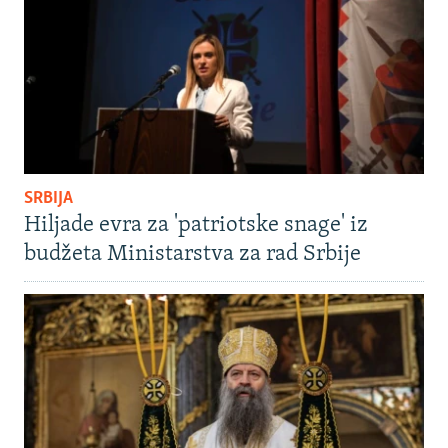
SRBIJA
Hiljade evra za 'patriotske snage' iz
budžeta Ministarstva za rad Srbije