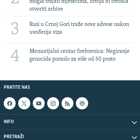
mogla trajati mjesecima, Srbija bi trebala
otvoriti arhive
3
Rusi u Crnoj Gori traže nove adrese nakon
uvođenja viza
4
Memorijalni centar Srebrenica: Negiranje
genocida poraslo za više od 50 posto
PRATITE NAS
INFO
PRETRAŽI