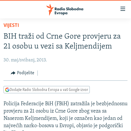
Dostupni
linkovi
Pređite
VIJESTI
na
VIJESTI
BIH traži od Crne Gore provjeru za
glavni
BOSNA I HERCEGOVINA
sadržaj
21 osobu u vezi sa Keljmendijem
SRBIJA
Pređite
na
30. maj/svibanj, 2013.
KOSOVO
glavnu
CRNA GORA
Podijelite
navigaciju
Pređite
VIZUELNO
na
Dodajte Radio Slobodna Evropa u vaš Google izvor
PODCASTI
VIDEO
pretragu
Policija Federacije BiH (FBiH) zatražila je bezbjednosnu
RAT U UKRAJINI
FOTOGALERIJE
provjeru za 21 osobu iz Crne Gore zbog veza sa
KINA NA BALKANU
INFOGRAFIKE
Naserom Keljmendijem, koji je označen kao jedan od
najvećih narko-bosova u Evropi, objavio je podgorički
RSE PRIČE IZ SVIJETA