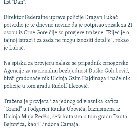
list "Dan".
ISPRIČAJ MI
DNEVNO@RSE
Direktor Federalne uprave policije Dragan Lukač
potvrdio je te dnevne novine da je potpisao spisak za 21
SPECIJALI RSE
osobu iz Crne Gore čije su provjere tražene. "Riječ je o
VIŠE OD NASLOVA
tajnoj istrazi i za sada ne mogu iznositi detalje", rekao
PRATITE NAS
je Lukač.
GENOCID U SREBRENICI
POPLAVE I KLIZIŠTA U BIH 2024.
Na spisku za provjeru nalaze se pripadnik crnogorske
Agencije za nacionalnu bezbjednost Duško Golubović,
TV LIBERTY
Sve RFE/RL stranice
bivši gradonačelnik Ulcinja Gzim Hajdinaga i načelnik
POST SCRIPTUM
policije u tom gradu Rudolf Elezović.
MOJA EVROPA
Tražena je provjera i za jednog od vlasnika kafića
TRI DECENIJE OD RATA U BIH
"Grand" u Podgorici Ranka Ubovića, biznismena iz
SVE KARTE DEJTONA
Ulcinja Muja Redžu, šefa katastra u tom gradu Dauta
Bejtovića, kao i Lindona Camaja.
NASTANAK I RASPAD JUGOSLAVIJE