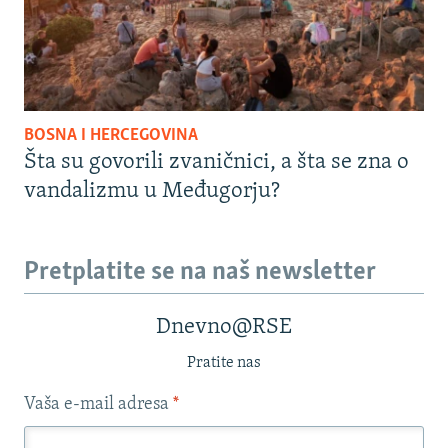
BOSNA I HERCEGOVINA
Šta su govorili zvaničnici, a šta se zna o
vandalizmu u Međugorju?
Pretplatite se na naš newsletter
Dnevno@RSE
Pratite nas
Vaša e-mail adresa
*