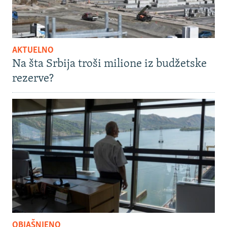
AKTUELNO
Na šta Srbija troši milione iz budžetske
rezerve?
OBJAŠNJENO