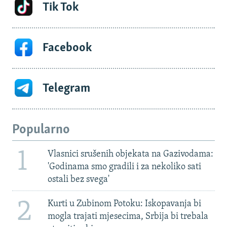
Tik Tok
Facebook
Telegram
Popularno
1
Vlasnici srušenih objekata na Gazivodama:
'Godinama smo gradili i za nekoliko sati
ostali bez svega'
2
Kurti u Zubinom Potoku: Iskopavanja bi
mogla trajati mjesecima, Srbija bi trebala