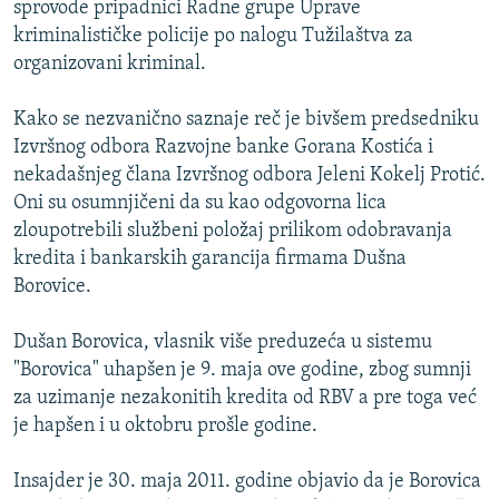
sprovode pripadnici Radne grupe Uprave
ISPRIČAJ MI
kriminalističke policije po nalogu Tužilaštva za
DNEVNO@RSE
organizovani kriminal.
SPECIJALI RSE
Kako se nezvanično saznaje reč je bivšem predsedniku
VIŠE OD NASLOVA
Izvršnog odbora Razvojne banke Gorana Kostića i
PRATITE NAS
nekadašnjeg člana Izvršnog odbora Jeleni Kokelj Protić.
GENOCID U SREBRENICI
Oni su osumnjičeni da su kao odgovorna lica
POPLAVE I KLIZIŠTA U BIH 2024.
zloupotrebili službeni položaj prilikom odobravanja
kredita i bankarskih garancija firmama Dušna
TV LIBERTY
Sve RFE/RL stranice
Borovice.
POST SCRIPTUM
Dušan Borovica, vlasnik više preduzeća u sistemu
MOJA EVROPA
"Borovica" uhapšen je 9. maja ove godine, zbog sumnji
TRI DECENIJE OD RATA U BIH
za uzimanje nezakonitih kredita od RBV a pre toga već
SVE KARTE DEJTONA
je hapšen i u oktobru prošle godine.
NASTANAK I RASPAD JUGOSLAVIJE
Insajder je 30. maja 2011. godine objavio da je Borovica