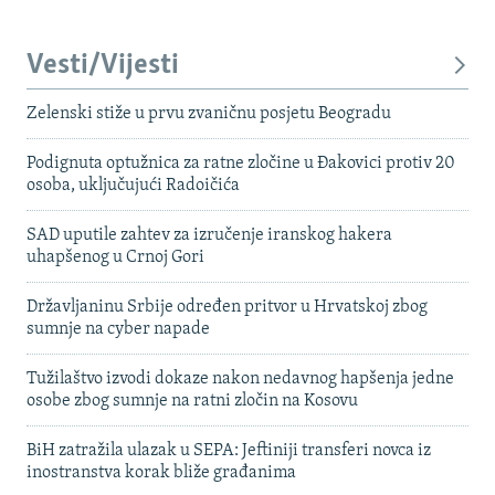
Vesti/Vijesti
Zelenski stiže u prvu zvaničnu posjetu Beogradu
Podignuta optužnica za ratne zločine u Đakovici protiv 20
osoba, uključujući Radoičića
SAD uputile zahtev za izručenje iranskog hakera
uhapšenog u Crnoj Gori
Državljaninu Srbije određen pritvor u Hrvatskoj zbog
sumnje na cyber napade
Tužilaštvo izvodi dokaze nakon nedavnog hapšenja jedne
osobe zbog sumnje na ratni zločin na Kosovu
BiH zatražila ulazak u SEPA: Jeftiniji transferi novca iz
inostranstva korak bliže građanima