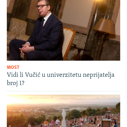
MOST
Vidi li Vučić u univerzitetu neprijatelja
broj 1?