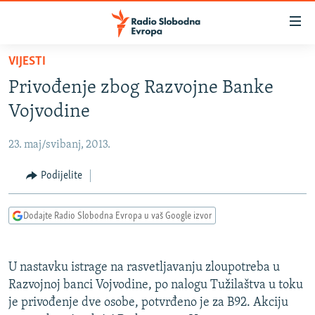
Dostupni
linkovi
Pređite
VIJESTI
na
VIJESTI
Privođenje zbog Razvojne Banke
glavni
BOSNA I HERCEGOVINA
sadržaj
Vojvodine
SRBIJA
Pređite
na
23. maj/svibanj, 2013.
KOSOVO
glavnu
CRNA GORA
Podijelite
navigaciju
Pređite
VIZUELNO
na
Dodajte Radio Slobodna Evropa u vaš Google izvor
PODCASTI
VIDEO
pretragu
RAT U UKRAJINI
FOTOGALERIJE
U nastavku istrage na rasvetljavanju zloupotreba u
KINA NA BALKANU
INFOGRAFIKE
Razvojnoj banci Vojvodine, po nalogu Tužilaštva u toku
je privođenje dve osobe, potvrđeno je za B92. Akciju
RSE PRIČE IZ SVIJETA