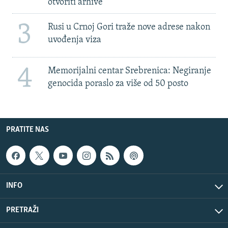
otvoriti arhive
3
Rusi u Crnoj Gori traže nove adrese nakon
uvođenja viza
4
Memorijalni centar Srebrenica: Negiranje
genocida poraslo za više od 50 posto
PRATITE NAS
INFO
PRETRAŽI