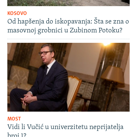
KOSOVO
Od hapšenja do iskopavanja: Šta se zna o
masovnoj grobnici u Zubinom Potoku?
MOST
Vidi li Vučić u univerzitetu neprijatelja
broj 1?