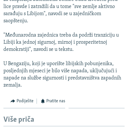
ISPRIČAJ MI
lice pravde i zatražili da u tome "sve zemlje aktivno
sarađuju s Libijom", navodi se u zajedničkom
DNEVNO@RSE
saopštenju.
SPECIJALI RSE
"Međunarodna zajednica treba da podrži tranziciju u
VIŠE OD NASLOVA
PRATITE NAS
Libiji ka jednoj sigurnoj, mirnoj i prosperitetnoj
GENOCID U SREBRENICI
demokratiji", navodi se u tekstu.
POPLAVE I KLIZIŠTA U BIH 2024.
U Bengaziju, koji je uporište libijskih pobunjenika,
TV LIBERTY
Sve RFE/RL stranice
posljednjih mjeseci je bilo više napada, uključujući i
POST SCRIPTUM
napade na službe sigurnosti i predstavništva zapadnih
zemalja.
MOJA EVROPA
TRI DECENIJE OD RATA U BIH
Podijelite
Pratite nas
SVE KARTE DEJTONA
Više priča
NASTANAK I RASPAD JUGOSLAVIJE