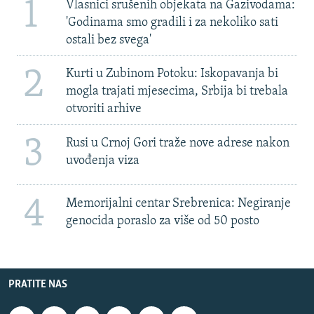
1
Vlasnici srušenih objekata na Gazivodama:
'Godinama smo gradili i za nekoliko sati
ostali bez svega'
2
Kurti u Zubinom Potoku: Iskopavanja bi
mogla trajati mjesecima, Srbija bi trebala
otvoriti arhive
3
Rusi u Crnoj Gori traže nove adrese nakon
uvođenja viza
4
Memorijalni centar Srebrenica: Negiranje
genocida poraslo za više od 50 posto
PRATITE NAS