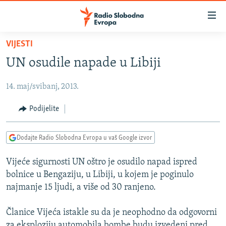
Dostupni
linkovi
Pređite
VIJESTI
na
VIJESTI
UN osudile napade u Libiji
glavni
BOSNA I HERCEGOVINA
sadržaj
14. maj/svibanj, 2013.
SRBIJA
Pređite
na
KOSOVO
Podijelite
glavnu
CRNA GORA
navigaciju
Dodajte Radio Slobodna Evropa u vaš Google izvor
Pređite
VIZUELNO
na
Vijeće sigurnosti UN oštro je osudilo napad ispred
PODCASTI
VIDEO
pretragu
bolnice u Bengaziju, u Libiji, u kojem je poginulo
RAT U UKRAJINI
FOTOGALERIJE
najmanje 15 ljudi, a više od 30 ranjeno.
KINA NA BALKANU
INFOGRAFIKE
Članice Vijeća istakle su da je neophodno da odgovorni
RSE PRIČE IZ SVIJETA
za eksploziju automobila bombe budu izvedeni pred