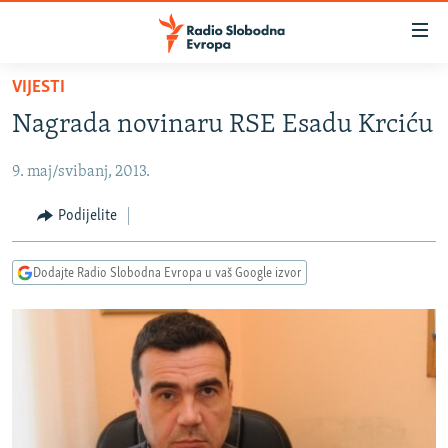
Dostupni
linkovi
Pređite
VIJESTI
na
VIJESTI
Nagrada novinaru RSE Esadu Krciću
glavni
BOSNA I HERCEGOVINA
sadržaj
9. maj/svibanj, 2013.
SRBIJA
Pređite
na
KOSOVO
Podijelite
glavnu
CRNA GORA
navigaciju
Dodajte Radio Slobodna Evropa u vaš Google izvor
Pređite
VIZUELNO
na
PODCASTI
VIDEO
pretragu
RAT U UKRAJINI
FOTOGALERIJE
KINA NA BALKANU
INFOGRAFIKE
RSE PRIČE IZ SVIJETA