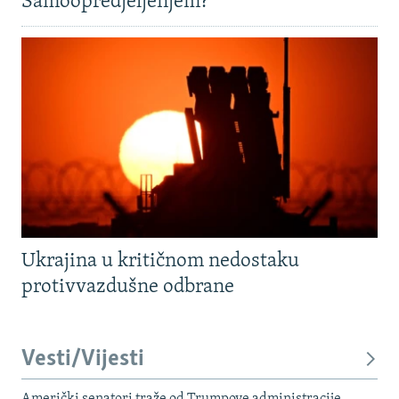
Samoopredjeljenjem?
Ukrajina u kritičnom nedostaku
protivvazdušne odbrane
Vesti/Vijesti
Američki senatori traže od Trumpove administracije