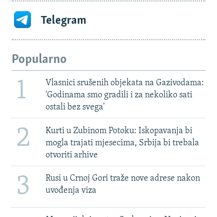
Telegram
Popularno
1
Vlasnici srušenih objekata na Gazivodama:
'Godinama smo gradili i za nekoliko sati
ostali bez svega'
2
Kurti u Zubinom Potoku: Iskopavanja bi
mogla trajati mjesecima, Srbija bi trebala
otvoriti arhive
3
Rusi u Crnoj Gori traže nove adrese nakon
uvođenja viza