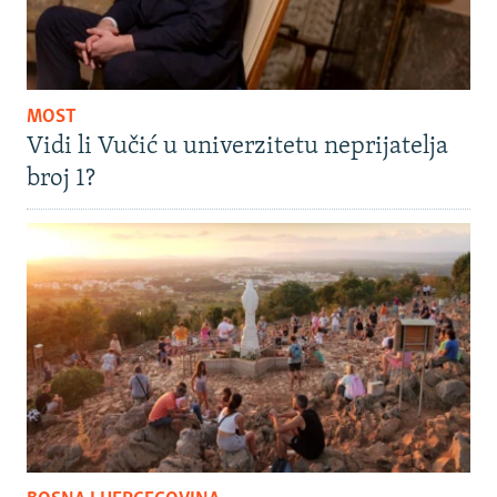
MOST
Vidi li Vučić u univerzitetu neprijatelja
broj 1?