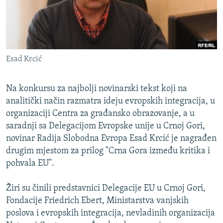
ISPRIČAJ MI
DNEVNO@RSE
SPECIJALI RSE
Esad Krcić
VIŠE OD NASLOVA
PRATITE NAS
GENOCID U SREBRENICI
Na konkursu za najbolji novinarski tekst koji na
POPLAVE I KLIZIŠTA U BIH 2024.
analitički način razmatra ideju evropskih integracija, u
organizaciji Centra za građansko obrazovanje, a u
TV LIBERTY
Sve RFE/RL stranice
saradnji sa Delegacijom Evropske unije u Crnoj Gori,
POST SCRIPTUM
novinar Radija Slobodna Evropa Esad Krcić je nagrađen
drugim mjestom za prilog "Crna Gora između kritika i
MOJA EVROPA
pohvala EU".
TRI DECENIJE OD RATA U BIH
Žiri su činili predstavnici Delegacije EU u Crnoj Gori,
SVE KARTE DEJTONA
Fondacije Friedrich Ebert, Ministarstva vanjskih
NASTANAK I RASPAD JUGOSLAVIJE
poslova i evropskih integracija, nevladinih organizacija