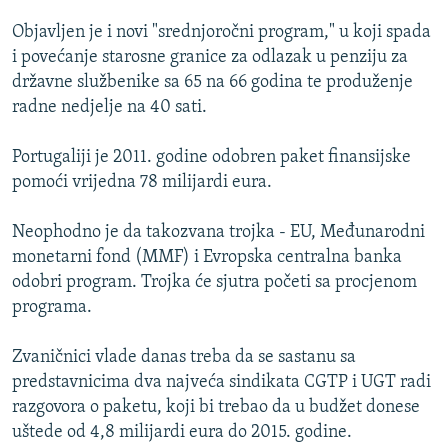
ISPRIČAJ MI
Objavljen je i novi "srednjoročni program," u koji spada
DNEVNO@RSE
i povećanje starosne granice za odlazak u penziju za
državne službenike sa 65 na 66 godina te produženje
SPECIJALI RSE
radne nedjelje na 40 sati.
VIŠE OD NASLOVA
PRATITE NAS
Portugaliji je 2011. godine odobren paket finansijske
GENOCID U SREBRENICI
pomoći vrijedna 78 milijardi eura.
POPLAVE I KLIZIŠTA U BIH 2024.
Neophodno je da takozvana trojka - EU, Međunarodni
TV LIBERTY
Sve RFE/RL stranice
monetarni fond (MMF) i Evropska centralna banka
POST SCRIPTUM
odobri program. Trojka će sjutra početi sa procjenom
programa.
MOJA EVROPA
TRI DECENIJE OD RATA U BIH
Zvaničnici vlade danas treba da se sastanu sa
SVE KARTE DEJTONA
predstavnicima dva najveća sindikata CGTP i UGT radi
razgovora o paketu, koji bi trebao da u budžet donese
NASTANAK I RASPAD JUGOSLAVIJE
uštede od 4,8 milijardi eura do 2015. godine.