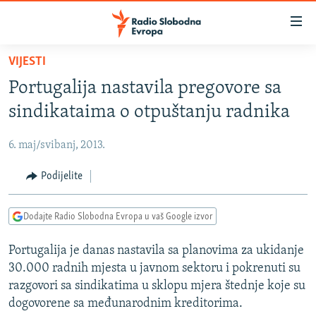
Dostupni
linkovi
Pređite
VIJESTI
na
VIJESTI
Portugalija nastavila pregovore sa
glavni
BOSNA I HERCEGOVINA
sadržaj
sindikataima o otpuštanju radnika
SRBIJA
Pređite
na
6. maj/svibanj, 2013.
KOSOVO
glavnu
CRNA GORA
Podijelite
navigaciju
Pređite
VIZUELNO
na
Dodajte Radio Slobodna Evropa u vaš Google izvor
PODCASTI
VIDEO
pretragu
Portugalija je danas nastavila sa planovima za ukidanje
RAT U UKRAJINI
FOTOGALERIJE
30.000 radnih mjesta u javnom sektoru i pokrenuti su
KINA NA BALKANU
INFOGRAFIKE
razgovori sa sindikatima u sklopu mjera štednje koje su
dogovorene sa međunarodnim kreditorima.
RSE PRIČE IZ SVIJETA