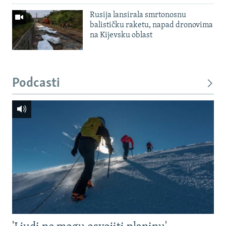
Rusija lansirala smrtonosnu
balističku raketu, napad dronovima
na Kijevsku oblast
Podcasti