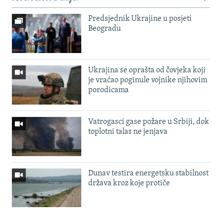
Predsjednik Ukrajine u posjeti
Beogradu
Ukrajina se oprašta od čovjeka koji
je vraćao poginule vojnike njihovim
porodicama
Vatrogasci gase požare u Srbiji, dok
toplotni talas ne jenjava
Dunav testira energetsku stabilnost
država kroz koje protiče