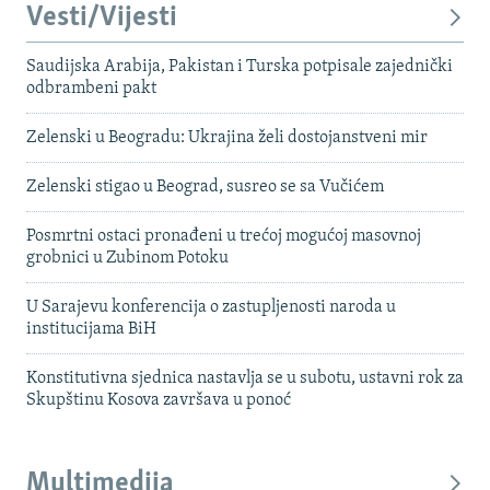
Vesti/Vijesti
Saudijska Arabija, Pakistan i Turska potpisale zajednički
odbrambeni pakt
Zelenski u Beogradu: Ukrajina želi dostojanstveni mir
Zelenski stigao u Beograd, susreo se sa Vučićem
Posmrtni ostaci pronađeni u trećoj mogućoj masovnoj
grobnici u Zubinom Potoku
U Sarajevu konferencija o zastupljenosti naroda u
institucijama BiH
Konstitutivna sjednica nastavlja se u subotu, ustavni rok za
Skupštinu Kosova završava u ponoć
Multimedija