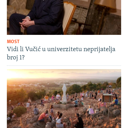
MOST
Vidi li Vučić u univerzitetu neprijatelja
broj 1?