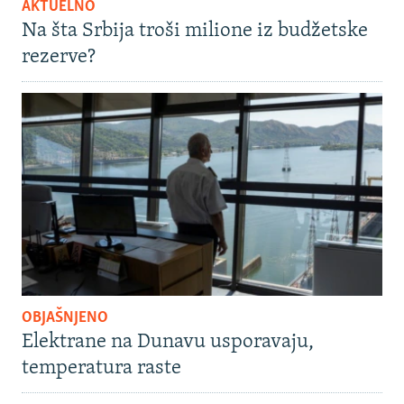
AKTUELNO
Na šta Srbija troši milione iz budžetske
rezerve?
OBJAŠNJENO
Elektrane na Dunavu usporavaju,
temperatura raste