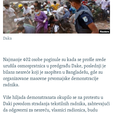
ISPRIČAJ MI
DNEVNO@RSE
SPECIJALI RSE
VIŠE OD NASLOVA
PRATITE NAS
Daka
GENOCID U SREBRENICI
POPLAVE I KLIZIŠTA U BIH 2024.
TV LIBERTY
Najmanje 402 osobe poginule su kada se prošle srede
Sve RFE/RL stranice
urušila osmospratnica u predgrađu Dake, poslednji je
POST SCRIPTUM
bilans nesreće koji je saopšten u Bangladešu, gde su
MOJA EVROPA
organizovane masovne prvomajske demonstracije
radnika.
TRI DECENIJE OD RATA U BIH
SVE KARTE DEJTONA
Više hiljada demonstranata okupilo se na protestu u
Daki povodom stradanja tekstilnih radnika, zahtevajući
NASTANAK I RASPAD JUGOSLAVIJE
da odgovorni za nesreću, vlasnici radionica, budu