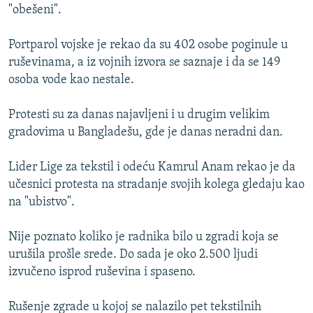
"obešeni".
Portparol vojske je rekao da su 402 osobe poginule u
ruševinama, a iz vojnih izvora se saznaje i da se 149
osoba vode kao nestale.
Protesti su za danas najavljeni i u drugim velikim
gradovima u Bangladešu, gde je danas neradni dan.
Lider Lige za tekstil i odeću Kamrul Anam rekao je da
učesnici protesta na stradanje svojih kolega gledaju kao
na "ubistvo".
Nije poznato koliko je radnika bilo u zgradi koja se
urušila prošle srede. Do sada je oko 2.500 ljudi
izvučeno isprod ruševina i spaseno.
Rušenje zgrade u kojoj se nalazilo pet tekstilnih