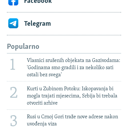
Facebook
Telegram
Popularno
1
Vlasnici srušenih objekata na Gazivodama:
'Godinama smo gradili i za nekoliko sati
ostali bez svega'
2
Kurti u Zubinom Potoku: Iskopavanja bi
mogla trajati mjesecima, Srbija bi trebala
otvoriti arhive
3
Rusi u Crnoj Gori traže nove adrese nakon
uvođenja viza