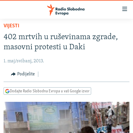
Dostupni
linkovi
Pređite
VIJESTI
na
VIJESTI
402 mrtvih u ruševinama zgrade,
glavni
BOSNA I HERCEGOVINA
sadržaj
masovni protesti u Daki
SRBIJA
Pređite
na
1. maj/svibanj, 2013.
KOSOVO
glavnu
CRNA GORA
Podijelite
navigaciju
Pređite
VIZUELNO
na
Dodajte Radio Slobodna Evropa u vaš Google izvor
PODCASTI
VIDEO
pretragu
RAT U UKRAJINI
FOTOGALERIJE
KINA NA BALKANU
INFOGRAFIKE
RSE PRIČE IZ SVIJETA