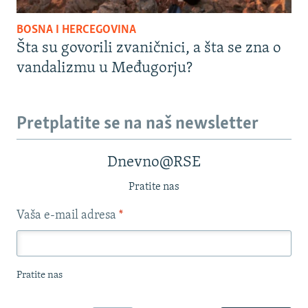
BOSNA I HERCEGOVINA
Šta su govorili zvaničnici, a šta se zna o
vandalizmu u Međugorju?
Pretplatite se na naš newsletter
Dnevno@RSE
Pratite nas
Vaša e-mail adresa
*
Pratite nas