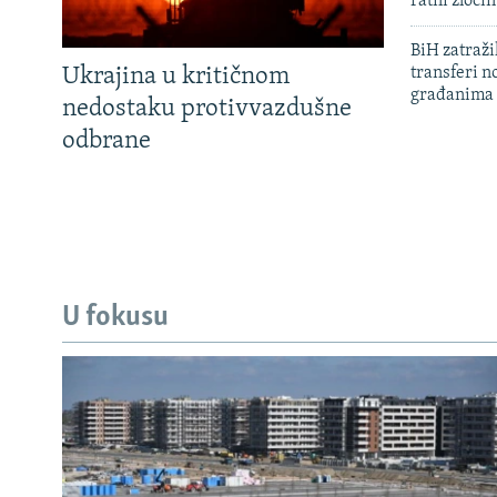
ratni zloči
BiH zatražil
Ukrajina u kritičnom
transferi n
građanima
nedostaku protivvazdušne
odbrane
U fokusu