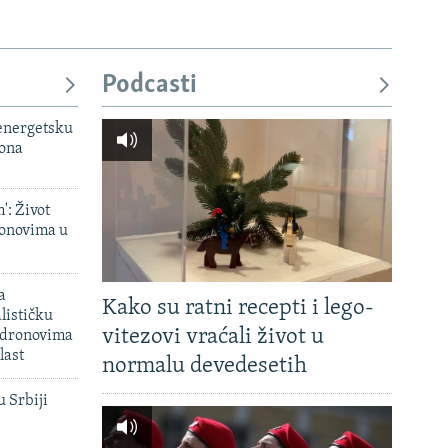
Podcasti
 energetsku
iona
': Život
onovima u
a
Kako su ratni recepti i lego-
lističku
vitezovi vraćali život u
 dronovima
last
normalu devedesetih
u Srbiji