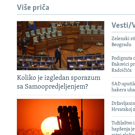
Više priča
Vesti/V
Zelenski st
Beogradu
Podignuta o
Đakovici pr
Radoičića
Koliko je izgledan sporazum
SAD uputile
sa Samoopredjeljenjem?
hakera uha
Državljanin
Hrvatskoj 
Tužilaštvo
hapšenja j