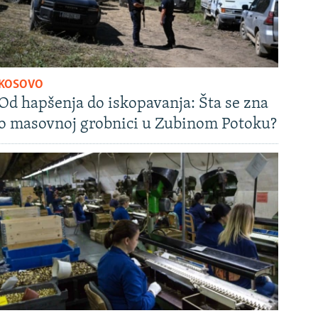
KOSOVO
Od hapšenja do iskopavanja: Šta se zna
o masovnoj grobnici u Zubinom Potoku?