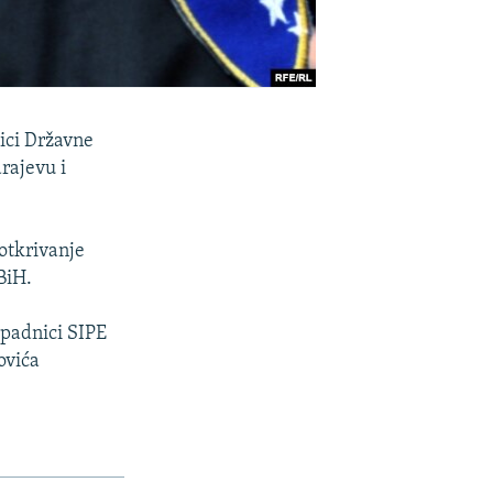
nici Državne
arajevu i
 otkrivanje
 BiH.
ipadnici SIPE
ovića