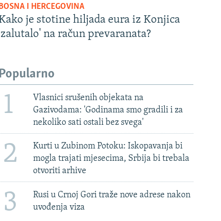
BOSNA I HERCEGOVINA
Kako je stotine hiljada eura iz Konjica
'zalutalo' na račun prevaranata?
Popularno
1
Vlasnici srušenih objekata na
Gazivodama: 'Godinama smo gradili i za
nekoliko sati ostali bez svega'
2
Kurti u Zubinom Potoku: Iskopavanja bi
mogla trajati mjesecima, Srbija bi trebala
otvoriti arhive
3
Rusi u Crnoj Gori traže nove adrese nakon
uvođenja viza