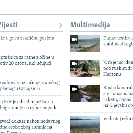
ijesti
Multimedija
iže u prvu zvaničnu posjetu
Dunav testira
stabilnost reg
ptužnica za ratne zločine u
'Ovo je moj dom
otiv 20 osoba, uključujući
pod ruskim dr
Hersonu
 zahtev za izručenje iranskog
Rusija lansiral
pšenog u Crnoj Gori
smrtonosnu ba
raketu, napad
u Srbije određen pritvor u
na Kijevsku ob
zbog sumnje na cyber napade
Vodostaj reka 
 izvodi dokaze nakon nedavnog
edne osobe zbog sumnje na