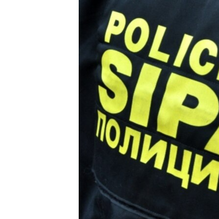
ISPRIČAJ MI
DNEVNO@RSE
SPECIJALI RSE
VIŠE OD NASLOVA
GENOCID U SREBRENICI
POPLAVE I KLIZIŠTA U BIH 2024.
TV LIBERTY
POST SCRIPTUM
MOJA EVROPA
TRI DECENIJE OD RATA U BIH
SVE KARTE DEJTONA
NASTANAK I RASPAD JUGOSLAVIJE