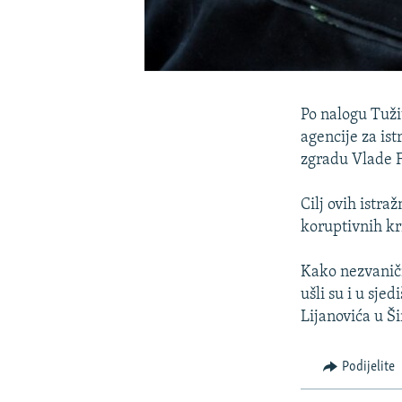
Po nalogu Tužit
agencije za ist
zgradu Vlade F
Cilj ovih istra
koruptivnih kri
Kako nezvaničn
ušli su i u sj
Lijanovića u Š
Podijelite