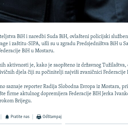
eljstva BiH i naredbi Suda BiH, ovlašteni policijski službe
rage i zaštitu-SIPA, ušli su u zgradu Predsjedništva BiH u S
ederacije BiH u Mostaru.
žnih aktivnosti je, kako je saopšteno iz državnog Tužilaštva,
vičnih djela čiji su počinitelji najviši zvaničnici Federacije
o saznaje reporter Radija Slobodna Evropa iz Mostara, pr
edište firme aktulnog dopremijera Federacije BIH Jerka Ivank
irokom Brijegu.
Pratite nas
Odštampaj