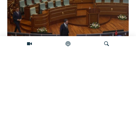
Koliko je izgledan sporazum sa
Samoopredjeljenjem?
Pretraživač