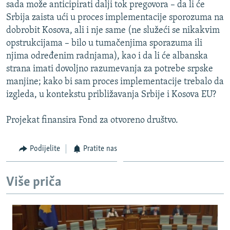
sada može anticipirati dalji tok pregovora – da li će
Srbija zaista ući u proces implementacije sporozuma na
dobrobit Kosova, ali i nje same (ne služeći se nikakvim
opstrukcijama – bilo u tumačenjima sporazuma ili
njima određenim radnjama), kao i da li će albanska
strana imati dovoljno razumevanja za potrebe srpske
manjine; kako bi sam proces implementacije trebalo da
izgleda, u kontekstu približavanja Srbije i Kosova EU?
Projekat finansira Fond za otvoreno društvo.
Podijelite
Pratite nas
Više priča