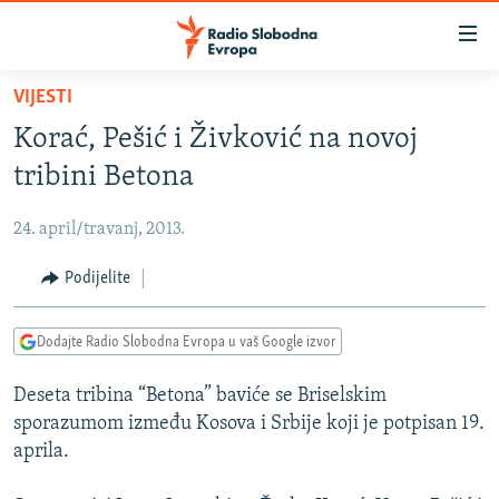
Dostupni
linkovi
Pređite
VIJESTI
na
VIJESTI
Korać, Pešić i Živković na novoj
glavni
BOSNA I HERCEGOVINA
sadržaj
tribini Betona
SRBIJA
Pređite
na
24. april/travanj, 2013.
KOSOVO
glavnu
CRNA GORA
Podijelite
navigaciju
Pređite
VIZUELNO
na
Dodajte Radio Slobodna Evropa u vaš Google izvor
PODCASTI
VIDEO
pretragu
Deseta tribina “Betona” baviće se Briselskim
RAT U UKRAJINI
FOTOGALERIJE
sporazumom između Kosova i Srbije koji je potpisan 19.
KINA NA BALKANU
INFOGRAFIKE
aprila.
RSE PRIČE IZ SVIJETA