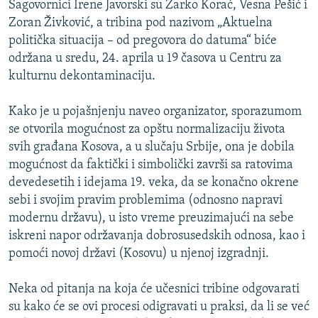
Sagovornici Irene Javorski su Žarko Korać, Vesna Pešić i
ISPRIČAJ MI
Zoran Živković, a tribina pod nazivom „Aktuelna
DNEVNO@RSE
politička situacija – od pregovora do datuma“ biće
održana u sredu, 24. aprila u 19 časova u Centru za
SPECIJALI RSE
kulturnu dekontaminaciju.
VIŠE OD NASLOVA
PRATITE NAS
Kako je u pojašnjenju naveo organizator, sporazumom
GENOCID U SREBRENICI
se otvorila mogućnost za opštu normalizaciju života
POPLAVE I KLIZIŠTA U BIH 2024.
svih građana Kosova, a u slučaju Srbije, ona je dobila
mogućnost da faktički i simbolički završi sa ratovima
TV LIBERTY
Sve RFE/RL stranice
devedesetih i idejama 19. veka, da se konačno okrene
POST SCRIPTUM
sebi i svojim pravim problemima (odnosno napravi
modernu državu), u isto vreme preuzimajući na sebe
MOJA EVROPA
iskreni napor održavanja dobrosusedskih odnosa, kao i
TRI DECENIJE OD RATA U BIH
pomoći novoj državi (Kosovu) u njenoj izgradnji.
SVE KARTE DEJTONA
Neka od pitanja na koja će učesnici tribine odgovarati
NASTANAK I RASPAD JUGOSLAVIJE
su kako će se ovi procesi odigravati u praksi, da li se već