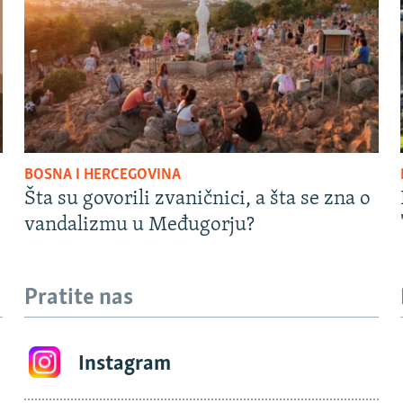
BOSNA I HERCEGOVINA
Šta su govorili zvaničnici, a šta se zna o
vandalizmu u Međugorju?
Pratite nas
Instagram