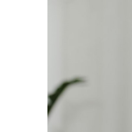
ISPRIČAJ MI
DNEVNO@RSE
SPECIJALI RSE
VIŠE OD NASLOVA
GENOCID U SREBRENICI
POPLAVE I KLIZIŠTA U BIH 2024.
TV LIBERTY
POST SCRIPTUM
MOJA EVROPA
TRI DECENIJE OD RATA U BIH
SVE KARTE DEJTONA
NASTANAK I RASPAD JUGOSLAVIJE