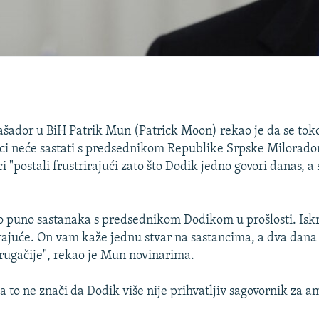
šador u BiH Patrik Mun (Patrick Moon) rekao je da se to
uci neće sastati s predsednikom Republike Srpske Milora
nci "postali frustrirajući zato što Dodik jedno govori danas, a
o puno sastanaka s predsednikom Dodikom u prošlosti. Iskr
irajuće. On vam kaže jednu stvar na sastancima, a dva dana
rugačije", rekao je Mun novinarima.
a to ne znači da Dodik više nije prihvatljiv sagovornik za 