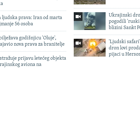
ka
Ukrajinski dr
 ljudska prava: Iran od marta
pogodili 'rusk
jmanje 56 osoba
blizini Sankt 
ilježava godišnjicu 'Oluje',
'Ljudski safari
ajavio nova prava za branitelje
dron lovi prod
pijaci u Herso
tražuje prijavu letećeg objekta
krajinskog aviona na