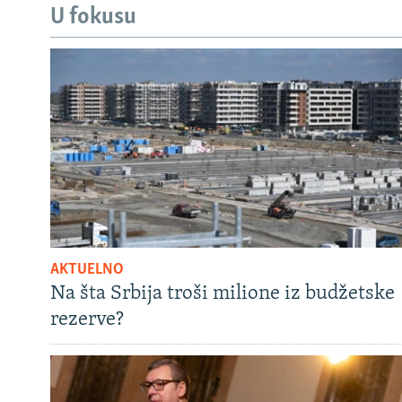
U fokusu
AKTUELNO
Na šta Srbija troši milione iz budžetske
rezerve?