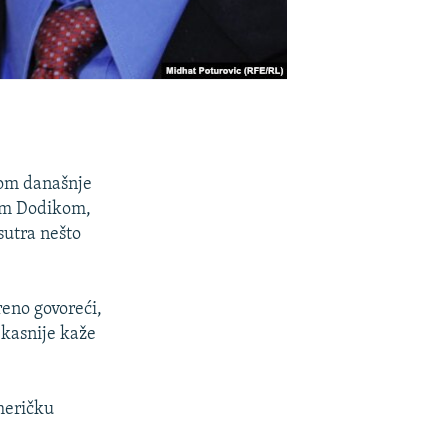
kom današnje
dom Dodikom,
 sutra nešto
eno govoreći,
 kasnije kaže
američku