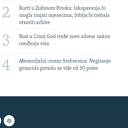
2
Kurti u Zubinom Potoku: Iskopavanja bi
mogla trajati mjesecima, Srbija bi trebala
otvoriti arhive
3
Rusi u Crnoj Gori traže nove adrese nakon
uvođenja viza
4
Memorijalni centar Srebrenica: Negiranje
genocida poraslo za više od 50 posto