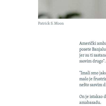
Patrick S. Moon
Američki amba
posete Banjal
jer su ti sasta
sasvim drugo".
"Imali smo jak
malo je frustr
nešto sasvim d
On je istakao d
amabasadu.