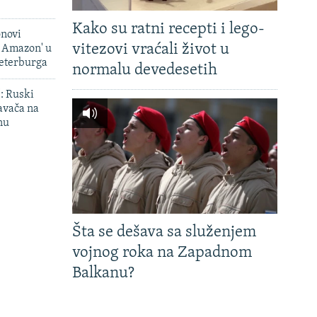
Kako su ratni recepti i lego-
onovi
vitezovi vraćali život u
i Amazon' u
Peterburga
normalu devedesetih
': Ruski
avača na
nu
Šta se dešava sa služenjem
vojnog roka na Zapadnom
Balkanu?