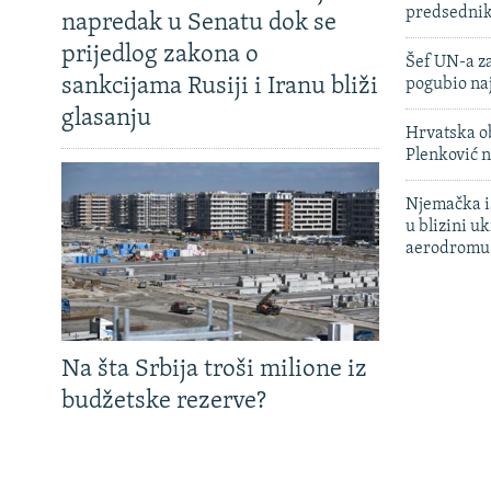
predsedni
napredak u Senatu dok se
prijedlog zakona o
Šef UN-a za
sankcijama Rusiji i Iranu bliži
pogubio na
glasanju
Hrvatska ob
Plenković n
Njemačka is
u blizini u
aerodromu
Na šta Srbija troši milione iz
budžetske rezerve?