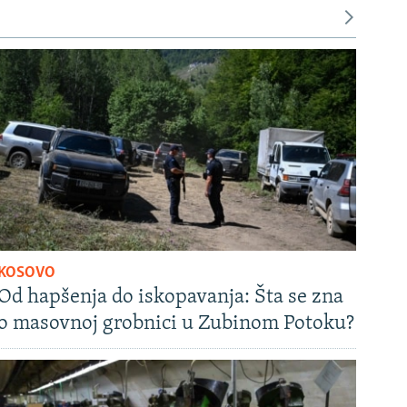
KOSOVO
Od hapšenja do iskopavanja: Šta se zna
o masovnoj grobnici u Zubinom Potoku?