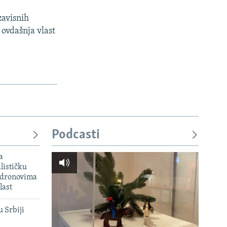
avisnih
 ovdašnja vlast
Podcasti
a
lističku
 dronovima
last
u Srbiji