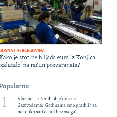
BOSNA I HERCEGOVINA
Kako je stotine hiljada eura iz Konjica
'zalutalo' na račun prevaranata?
Popularno
1
Vlasnici srušenih objekata na
Gazivodama: 'Godinama smo gradili i za
nekoliko sati ostali bez svega'