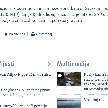
šador je potvrdio da ima mnogo kontakata sa Savezom nez
a (SNSD), čiji je Dodiik lider, ističući da je interes SAD da
o bolje u cilju zadovoljavanja potreba građana.
Pratite nas
Odštampaj
ijesti
Multimedija
evan Filipović pretučen u centru
Rusija lansiral
smrtonosnu ba
raketu, napad
na Kijevsku ob
zgled glasačkih listića na prvim
 novim tehnologijama u BiH
Vodostaj reka 
 savez Kosova traži poziciju