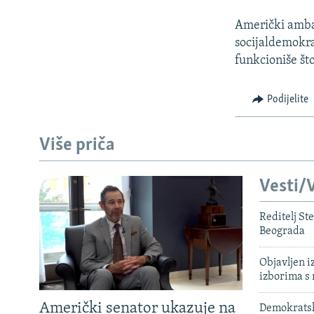
Američki amba
socijaldemokrat
funkcioniše št
Podijelite
Više priča
Vesti/V
Reditelj St
Beograda
Objavljen i
izborima s
Američki senator ukazuje na
Demokratski