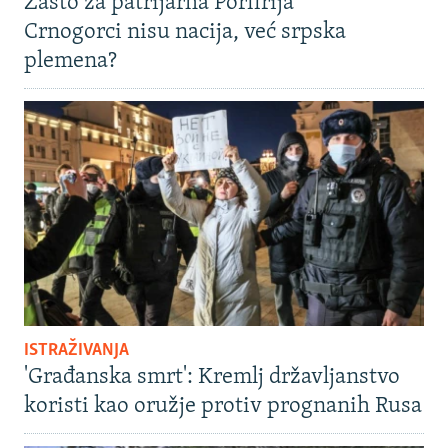
Zašto za patrijarha Porfirija
Crnogorci nisu nacija, već srpska
plemena?
ISTRAŽIVANJA
'Građanska smrt': Kremlj državljanstvo
koristi kao oružje protiv prognanih Rusa