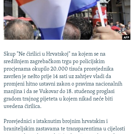
ISPRIČAJ MI
DNEVNO@RSE
SPECIJALI RSE
VIŠE OD NASLOVA
PRATITE NAS
GENOCID U SREBRENICI
Skup "Ne ćirilici u Hrvatskoj" na kojem se na
POPLAVE I KLIZIŠTA U BIH 2024.
središnjem zagrebačkom trgu po policijskim
procjenama okupilo 20.000 tisuća prosvjednika
TV LIBERTY
Sve RFE/RL stranice
završen je nešto prije 14 sati uz zahtjev vladi da
POST SCRIPTUM
promjeni hitno ustavni zakon o pravima nacionalnih
manjina i da se Vukovar do 18. studenog proglasi
MOJA EVROPA
gradom trajnog pijeteta u kojem nikad neće biti
TRI DECENIJE OD RATA U BIH
uvedena ćirilica.
SVE KARTE DEJTONA
Prosvjednici s istaknutim brojnim hrvatskim i
NASTANAK I RASPAD JUGOSLAVIJE
braniteljskim zastavama te transparentima u cijelosti