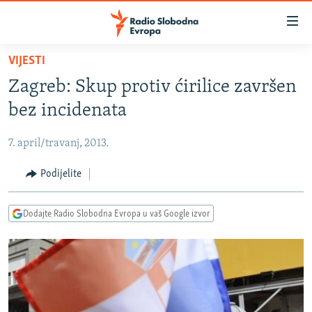
Dostupni
linkovi
Pređite
VIJESTI
na
VIJESTI
Zagreb: Skup protiv ćirilice završen
glavni
BOSNA I HERCEGOVINA
sadržaj
bez incidenata
SRBIJA
Pređite
na
7. april/travanj, 2013.
KOSOVO
glavnu
CRNA GORA
Podijelite
navigaciju
Pređite
VIZUELNO
na
Dodajte Radio Slobodna Evropa u vaš Google izvor
PODCASTI
VIDEO
pretragu
RAT U UKRAJINI
FOTOGALERIJE
KINA NA BALKANU
INFOGRAFIKE
RSE PRIČE IZ SVIJETA