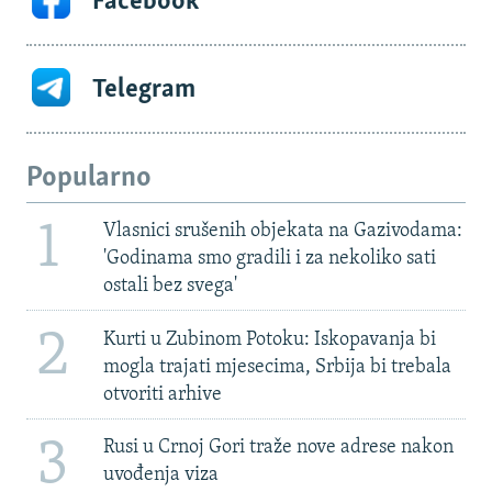
Facebook
Telegram
Popularno
1
Vlasnici srušenih objekata na Gazivodama:
'Godinama smo gradili i za nekoliko sati
ostali bez svega'
2
Kurti u Zubinom Potoku: Iskopavanja bi
mogla trajati mjesecima, Srbija bi trebala
otvoriti arhive
3
Rusi u Crnoj Gori traže nove adrese nakon
uvođenja viza