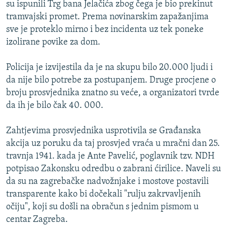
su ispunili Trg bana Jelačića zbog čega je bio prekinut
tramvajski promet. Prema novinarskim zapažanjima
sve je proteklo mirno i bez incidenta uz tek poneke
izolirane povike za dom.
Policija je izvijestila da je na skupu bilo 20.000 ljudi i
da nije bilo potrebe za postupanjem. Druge procjene o
broju prosvjednika znatno su veće, a organizatori tvrde
da ih je bilo čak 40. 000.
Zahtjevima prosvjednika usprotivila se Građanska
akcija uz poruku da taj prosvjed vraća u mračni dan 25.
travnja 1941. kada je Ante Pavelić, poglavnik tzv. NDH
potpisao Zakonsku odredbu o zabrani ćirilice. Naveli su
da su na zagrebačke nadvožnjake i mostove postavili
transparente kako bi dočekali "rulju zakrvavljenih
očiju", koji su došli na obračun s jednim pismom u
centar Zagreba.