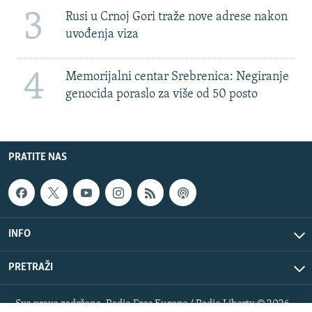
3
Rusi u Crnoj Gori traže nove adrese nakon
uvođenja viza
4
Memorijalni centar Srebrenica: Negiranje
genocida poraslo za više od 50 posto
PRATITE NAS
INFO
PRETRAŽI
Sva prava zadržana. Radio Free Europe / Radio Liberty © 2026