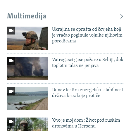
Multimedija
Ukrajina se oprašta od čovjeka koji
je vraćao poginule vojnike njihovim
porodicama
Vatrogasci gase požare u Srbiji, dok
toplotni talas ne jenjava
Dunav testira energetsku stabilnost
država kroz koje protiče
'Ovo je moj dom': Život pod ruskim
dronovima u Hersonu