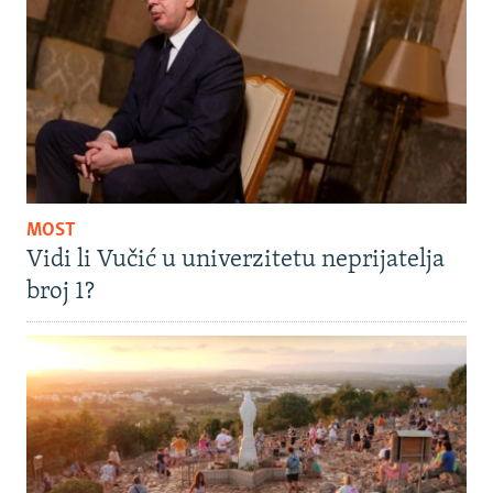
MOST
Vidi li Vučić u univerzitetu neprijatelja
broj 1?