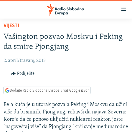
Dostupni
linkovi
Pređite
VIJESTI
na
VIJESTI
Vašington pozvao Moskvu i Peking
glavni
BOSNA I HERCEGOVINA
sadržaj
da smire Pjongjang
SRBIJA
Pređite
na
2. april/travanj, 2013.
KOSOVO
glavnu
CRNA GORA
Podijelite
navigaciju
Pređite
VIZUELNO
na
Dodajte Radio Slobodna Evropa u vaš Google izvor
PODCASTI
VIDEO
pretragu
Bela kuća je u utorak pozvala Peking i Moskvu da učini
RAT U UKRAJINI
FOTOGALERIJE
više da bi smirile Pjongjang, rekavši da najava Severne
KINA NA BALKANU
INFOGRAFIKE
Koreje da će ponovo uključiti nuklearni reaktor, jeste
"nagoveštaj više" da Pjongjang "krši svoje međunarodne
RSE PRIČE IZ SVIJETA