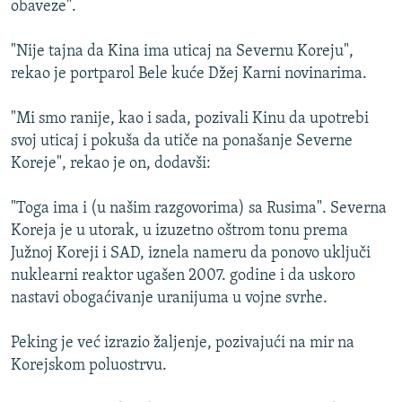
obaveze".
ISPRIČAJ MI
DNEVNO@RSE
"Nije tajna da Kina ima uticaj na Severnu Koreju",
rekao je portparol Bele kuće Džej Karni novinarima.
SPECIJALI RSE
VIŠE OD NASLOVA
"Mi smo ranije, kao i sada, pozivali Kinu da upotrebi
PRATITE NAS
svoj uticaj i pokuša da utiče na ponašanje Severne
GENOCID U SREBRENICI
Koreje", rekao je on, dodavši:
POPLAVE I KLIZIŠTA U BIH 2024.
"Toga ima i (u našim razgovorima) sa Rusima". Severna
TV LIBERTY
Sve RFE/RL stranice
Koreja je u utorak, u izuzetno oštrom tonu prema
POST SCRIPTUM
Južnoj Koreji i SAD, iznela nameru da ponovo uključi
nuklearni reaktor ugašen 2007. godine i da uskoro
MOJA EVROPA
nastavi obogaćivanje uranijuma u vojne svrhe.
TRI DECENIJE OD RATA U BIH
SVE KARTE DEJTONA
Peking je već izrazio žaljenje, pozivajući na mir na
Korejskom poluostrvu.
NASTANAK I RASPAD JUGOSLAVIJE