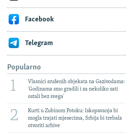
Facebook
Telegram
Popularno
1
Vlasnici srušenih objekata na Gazivodama:
'Godinama smo gradili i za nekoliko sati
ostali bez svega'
2
Kurti u Zubinom Potoku: Iskopavanja bi
mogla trajati mjesecima, Srbija bi trebala
otvoriti arhive