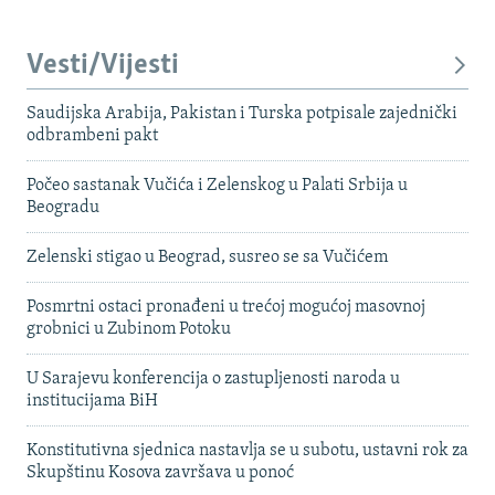
Vesti/Vijesti
Saudijska Arabija, Pakistan i Turska potpisale zajednički
odbrambeni pakt
Počeo sastanak Vučića i Zelenskog u Palati Srbija u
Beogradu
Zelenski stigao u Beograd, susreo se sa Vučićem
Posmrtni ostaci pronađeni u trećoj mogućoj masovnoj
grobnici u Zubinom Potoku
U Sarajevu konferencija o zastupljenosti naroda u
institucijama BiH
Konstitutivna sjednica nastavlja se u subotu, ustavni rok za
Skupštinu Kosova završava u ponoć