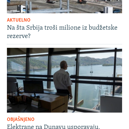
AKTUELNO
Na šta Srbija troši milione iz budžetske
rezerve?
OBJAŠNJENO
Elektrane na Dunavu usporavaju,